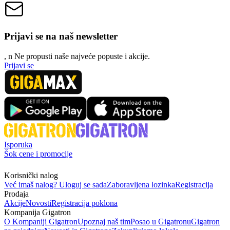
Prijavi se na naš newsletter
, n
N
e propusti naše najveće popuste i akcije.
Prijavi se
Isporuka
Šok cene i promocije
Korisnički nalog
Već imaš nalog? Uloguj se sada
Zaboravljena lozinka
Registracija
Prodaja
Akcije
Novosti
Registracija poklona
Kompanija Gigatron
O Kompaniji Gigatron
Upoznaj naš tim
Posao u Gigatronu
Gigatron