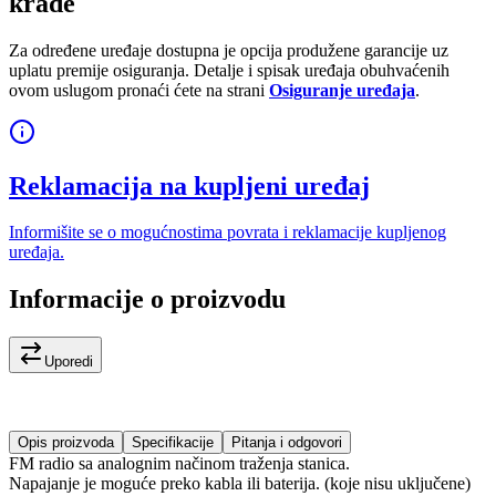
krađe
Za određene uređaje dostupna je opcija produžene garancije uz
uplatu premije osiguranja. Detalje i spisak uređaja obuhvaćenih
ovom uslugom pronaći ćete na strani
Osiguranje uređaja
.
Reklamacija na kupljeni uređaj
Informišite se o mogućnostima povrata i reklamacije kupljenog
uređaja.
Informacije o proizvodu
Uporedi
Opis proizvoda
Specifikacije
Pitanja i odgovori
FM radio sa analognim načinom traženja stanica.
Napajanje je moguće preko kabla ili baterija. (koje nisu uključene)