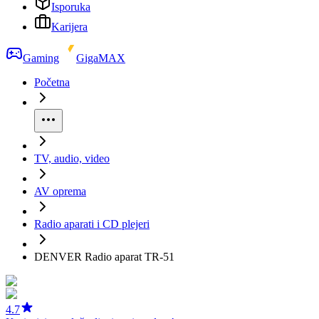
Isporuka
Karijera
Gaming
GigaMAX
Početna
TV, audio, video
AV oprema
Radio aparati i CD plejeri
DENVER Radio aparat TR-51
4.7