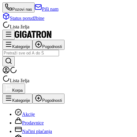
Piši nam
Pozovi nas
Status porudžbine
Lista želja
Kategorije
Pogodnosti
Lista želja
Korpa
Kategorije
Pogodnosti
Akcije
Prodavnice
Načini plaćanja