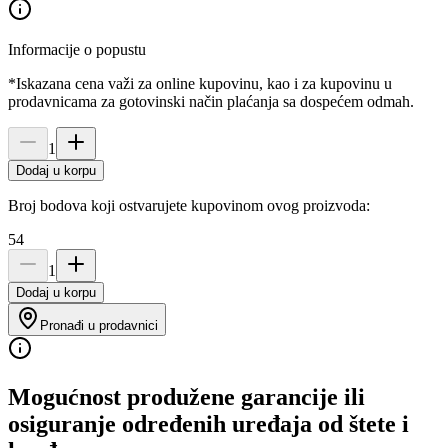
Informacije o popustu
*Iskazana cena važi za online kupovinu, kao i za kupovinu u
prodavnicama za gotovinski način plaćanja sa dospećem odmah.
1
Dodaj u korpu
Broj bodova koji ostvarujete kupovinom ovog proizvoda:
54
1
Dodaj u korpu
Pronađi u prodavnici
Mogućnost produžene garancije ili
osiguranje određenih uređaja od štete i