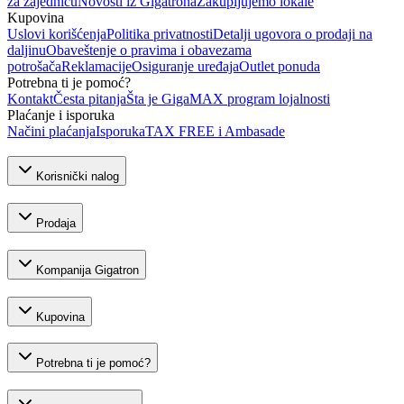
za zajednicu
Novosti iz Gigatrona
Zakupljujemo lokale
Kupovina
Uslovi korišćenja
Politika privatnosti
Detalji ugovora o prodaji na
daljinu
Obaveštenje o pravima i obavezama
potrošača
Reklamacije
Osiguranje uređaja
Outlet ponuda
Potrebna ti je pomoć?
Kontakt
Česta pitanja
Šta je GigaMAX program lojalnosti
Plaćanje i isporuka
Načini plaćanja
Isporuka
TAX FREE i Ambasade
Korisnički nalog
Prodaja
Kompanija Gigatron
Kupovina
Potrebna ti je pomoć?