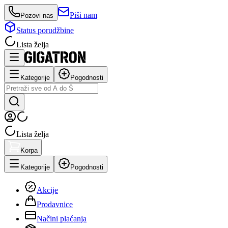
Piši nam
Pozovi nas
Status porudžbine
Lista želja
Kategorije
Pogodnosti
Lista želja
Korpa
Kategorije
Pogodnosti
Akcije
Prodavnice
Načini plaćanja