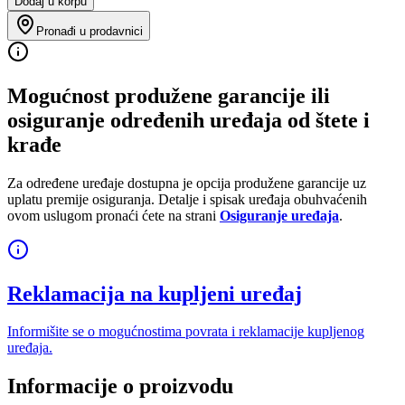
Dodaj u korpu
Pronađi u prodavnici
Mogućnost produžene garancije ili
osiguranje određenih uređaja od štete i
krađe
Za određene uređaje dostupna je opcija produžene garancije uz
uplatu premije osiguranja. Detalje i spisak uređaja obuhvaćenih
ovom uslugom pronaći ćete na strani
Osiguranje uređaja
.
Reklamacija na kupljeni uređaj
Informišite se o mogućnostima povrata i reklamacije kupljenog
uređaja.
Informacije o proizvodu