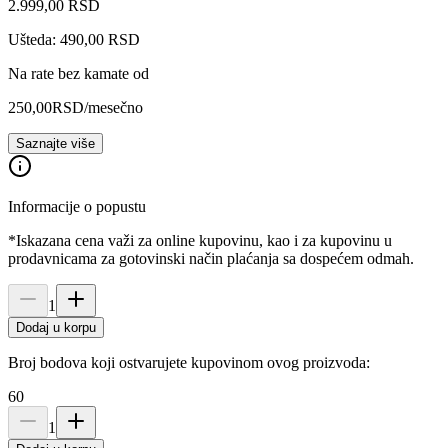
2.999
,
00
RSD
Ušteda: 490,00 RSD
Na rate bez kamate od
250,00
RSD
/mesečno
Saznajte više
Informacije o popustu
*Iskazana cena važi za online kupovinu, kao i za kupovinu u
prodavnicama za gotovinski način plaćanja sa dospećem odmah.
1
Dodaj u korpu
Broj bodova koji ostvarujete kupovinom ovog proizvoda:
60
1