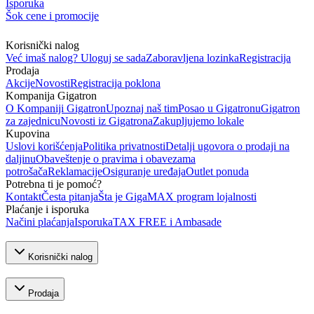
Isporuka
Šok cene i promocije
Korisnički nalog
Već imaš nalog? Uloguj se sada
Zaboravljena lozinka
Registracija
Prodaja
Akcije
Novosti
Registracija poklona
Kompanija Gigatron
O Kompaniji Gigatron
Upoznaj naš tim
Posao u Gigatronu
Gigatron
za zajednicu
Novosti iz Gigatrona
Zakupljujemo lokale
Kupovina
Uslovi korišćenja
Politika privatnosti
Detalji ugovora o prodaji na
daljinu
Obaveštenje o pravima i obavezama
potrošača
Reklamacije
Osiguranje uređaja
Outlet ponuda
Potrebna ti je pomoć?
Kontakt
Česta pitanja
Šta je GigaMAX program lojalnosti
Plaćanje i isporuka
Načini plaćanja
Isporuka
TAX FREE i Ambasade
Korisnički nalog
Prodaja