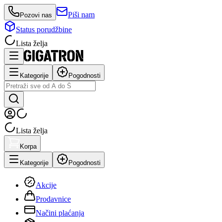
Piši nam
Pozovi nas
Status porudžbine
Lista želja
Kategorije
Pogodnosti
Lista želja
Korpa
Kategorije
Pogodnosti
Akcije
Prodavnice
Načini plaćanja