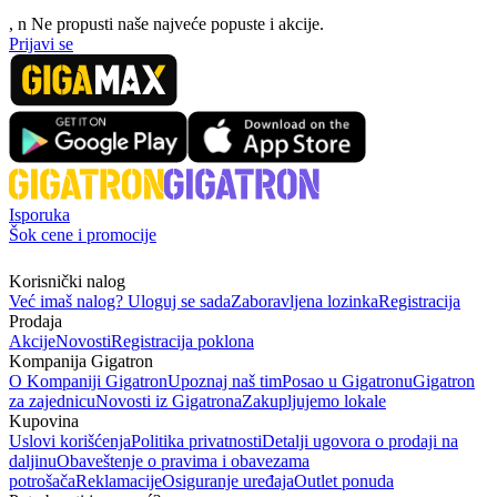
, n
N
e propusti naše najveće popuste i akcije.
Prijavi se
Isporuka
Šok cene i promocije
Korisnički nalog
Već imaš nalog? Uloguj se sada
Zaboravljena lozinka
Registracija
Prodaja
Akcije
Novosti
Registracija poklona
Kompanija Gigatron
O Kompaniji Gigatron
Upoznaj naš tim
Posao u Gigatronu
Gigatron
za zajednicu
Novosti iz Gigatrona
Zakupljujemo lokale
Kupovina
Uslovi korišćenja
Politika privatnosti
Detalji ugovora o prodaji na
daljinu
Obaveštenje o pravima i obavezama
potrošača
Reklamacije
Osiguranje uređaja
Outlet ponuda