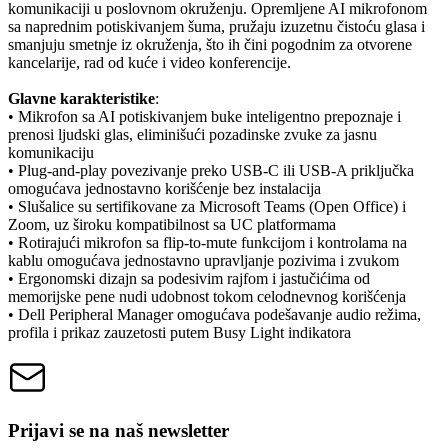
komunikaciji u poslovnom okruženju. Opremljene AI mikrofonom
sa naprednim potiskivanjem šuma, pružaju izuzetnu čistoću glasa i
smanjuju smetnje iz okruženja, što ih čini pogodnim za otvorene
kancelarije, rad od kuće i video konferencije.
Glavne karakteristike
:
• Mikrofon sa AI potiskivanjem buke inteligentno prepoznaje i
prenosi ljudski glas, eliminišući pozadinske zvuke za jasnu
komunikaciju
• Plug-and-play povezivanje preko USB-C ili USB-A priključka
omogućava jednostavno korišćenje bez instalacija
• Slušalice su sertifikovane za Microsoft Teams (Open Office) i
Zoom, uz široku kompatibilnost sa UC platformama
• Rotirajući mikrofon sa flip-to-mute funkcijom i kontrolama na
kablu omogućava jednostavno upravljanje pozivima i zvukom
• Ergonomski dizajn sa podesivim rajfom i jastučićima od
memorijske pene nudi udobnost tokom celodnevnog korišćenja
• Dell Peripheral Manager omogućava podešavanje audio režima,
profila i prikaz zauzetosti putem Busy Light indikatora
Prijavi se na naš newsletter