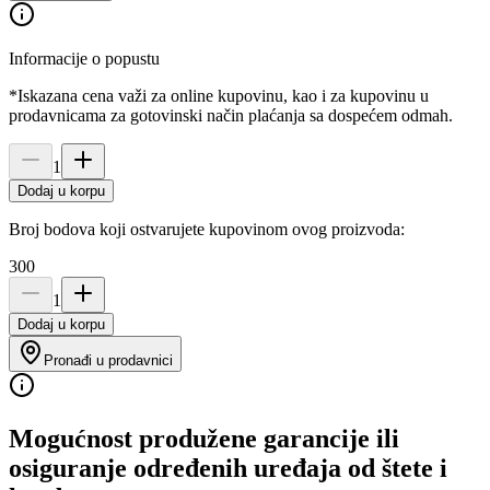
Informacije o popustu
*Iskazana cena važi za online kupovinu, kao i za kupovinu u
prodavnicama za gotovinski način plaćanja sa dospećem odmah.
1
Dodaj u korpu
Broj bodova koji ostvarujete kupovinom ovog proizvoda:
300
1
Dodaj u korpu
Pronađi u prodavnici
Mogućnost produžene garancije ili
osiguranje određenih uređaja od štete i