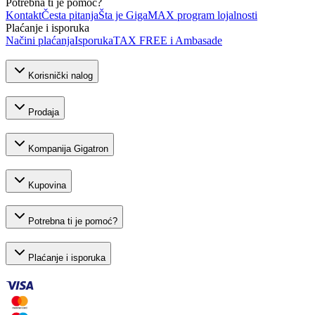
Potrebna ti je pomoć?
Kontakt
Česta pitanja
Šta je GigaMAX program lojalnosti
Plaćanje i isporuka
Načini plaćanja
Isporuka
TAX FREE i Ambasade
Korisnički nalog
Prodaja
Kompanija Gigatron
Kupovina
Potrebna ti je pomoć?
Plaćanje i isporuka