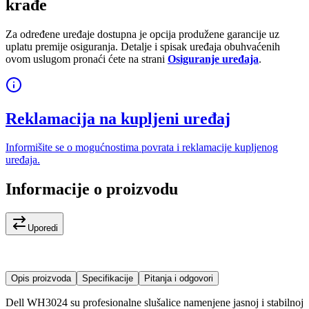
krađe
Za određene uređaje dostupna je opcija produžene garancije uz
uplatu premije osiguranja. Detalje i spisak uređaja obuhvaćenih
ovom uslugom pronaći ćete na strani
Osiguranje uređaja
.
Reklamacija na kupljeni uređaj
Informišite se o mogućnostima povrata i reklamacije kupljenog
uređaja.
Informacije o proizvodu
Uporedi
Opis proizvoda
Specifikacije
Pitanja i odgovori
Dell WH3024 su profesionalne slušalice namenjene jasnoj i stabilnoj