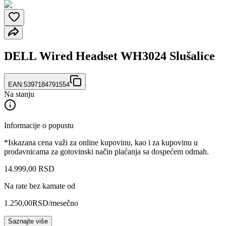
DELL Wired Headset WH3024 Slušalice
EAN:
5397184791554
Na stanju
Informacije o popustu
*Iskazana cena važi za online kupovinu, kao i za kupovinu u
prodavnicama za gotovinski način plaćanja sa dospećem odmah.
14.999
,
00
RSD
Na rate bez kamate od
1.250,00
RSD
/mesečno
Saznajte više