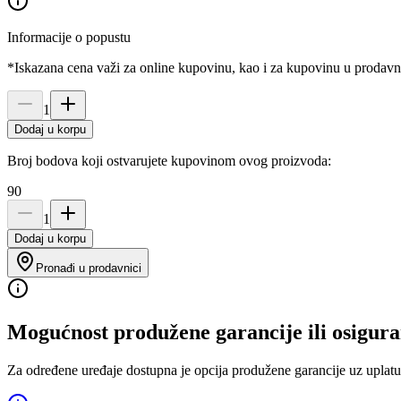
Informacije o popustu
*Iskazana cena važi za online kupovinu, kao i za kupovinu u prodav
1
Dodaj u korpu
Broj bodova koji ostvarujete kupovinom ovog proizvoda:
90
1
Dodaj u korpu
Pronađi u prodavnici
Mogućnost produžene garancije ili osigura
Za određene uređaje dostupna je opcija produžene garancije uz uplatu