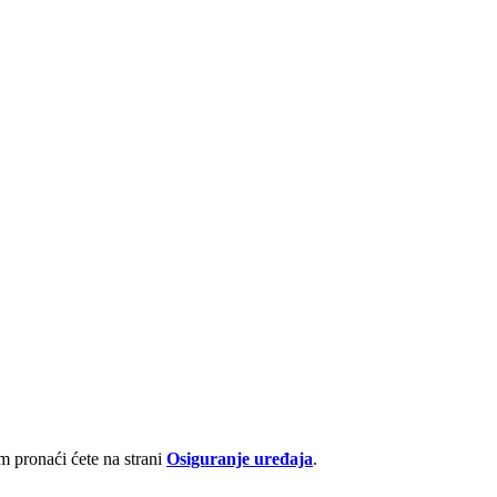
 pronaći ćete na strani
Osiguranje uređaja
.