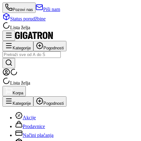
Piši nam
Pozovi nas
Status porudžbine
Lista želja
Kategorije
Pogodnosti
Lista želja
Korpa
Kategorije
Pogodnosti
Akcije
Prodavnice
Načini plaćanja