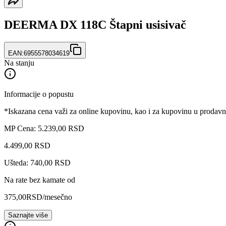
DEERMA DX 118C Štapni usisivač
EAN:
6955578034619
Na stanju
Informacije o popustu
*Iskazana cena važi za online kupovinu, kao i za kupovinu u prodav
MP Cena: 5.239,00 RSD
4.499
,
00
RSD
Ušteda: 740,00 RSD
Na rate bez kamate od
375,00
RSD
/mesečno
Saznajte više