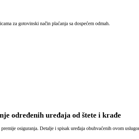
nicama za gotovinski način plaćanja sa dospećem odmah.
nje određenih uređaja od štete i krađe
 premije osiguranja. Detalje i spisak uređaja obuhvaćenih ovom uslugom