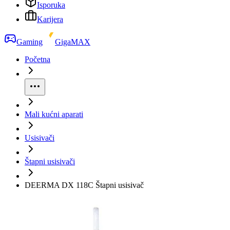
Isporuka
Karijera
Gaming
GigaMAX
Početna
Mali kućni aparati
Usisivači
Štapni usisivači
DEERMA DX 118C Štapni usisivač