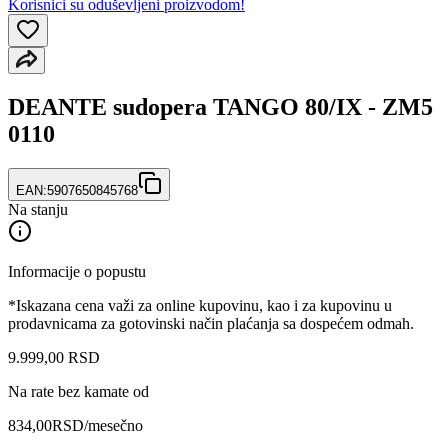
Korisnici su oduševljeni proizvodom!
DEANTE sudopera TANGO 80/IX - ZM5
0110
EAN:
5907650845768
Na stanju
Informacije o popustu
*Iskazana cena važi za online kupovinu, kao i za kupovinu u
prodavnicama za gotovinski način plaćanja sa dospećem odmah.
9.999
,
00
RSD
Na rate bez kamate od
834,00
RSD
/mesečno