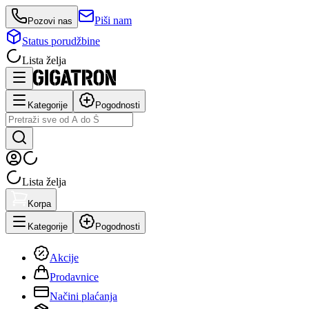
Piši nam
Pozovi nas
Status porudžbine
Lista želja
Kategorije
Pogodnosti
Lista želja
Korpa
Kategorije
Pogodnosti
Akcije
Prodavnice
Načini plaćanja