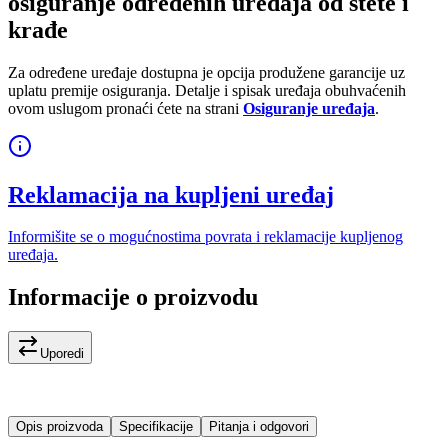
osiguranje određenih uređaja od štete i
krađe
Za određene uređaje dostupna je opcija produžene garancije uz
uplatu premije osiguranja. Detalje i spisak uređaja obuhvaćenih
ovom uslugom pronaći ćete na strani
Osiguranje uređaja
.
Reklamacija na kupljeni uređaj
Informišite se o mogućnostima povrata i reklamacije kupljenog
uređaja.
Informacije o proizvodu
Uporedi
Opis proizvoda
Specifikacije
Pitanja i odgovori