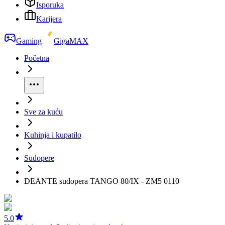
Isporuka
Karijera
Gaming
GigaMAX
Početna
Sve za kuću
Kuhinja i kupatilo
Sudopere
DEANTE sudopera TANGO 80/IX - ZM5 0110
5.0