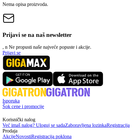
Nema opisa proizvoda.
Prijavi se na naš newsletter
, n
N
e propusti naše najveće popuste i akcije.
Prijavi se
Isporuka
Šok cene i promocije
Korisnički nalog
Već imaš nalog? Uloguj se sada
Zaboravljena lozinka
Registracija
Prodaja
Akcije
Novosti
Registracija poklona