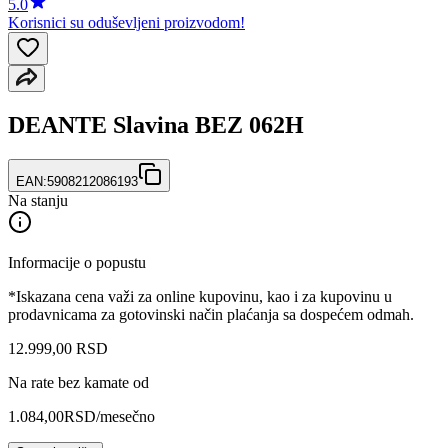
5.0
Korisnici su oduševljeni proizvodom!
DEANTE Slavina BEZ 062H
EAN:
5908212086193
Na stanju
Informacije o popustu
*Iskazana cena važi za online kupovinu, kao i za kupovinu u
prodavnicama za gotovinski način plaćanja sa dospećem odmah.
12.999
,
00
RSD
Na rate bez kamate od
1.084,00
RSD
/mesečno