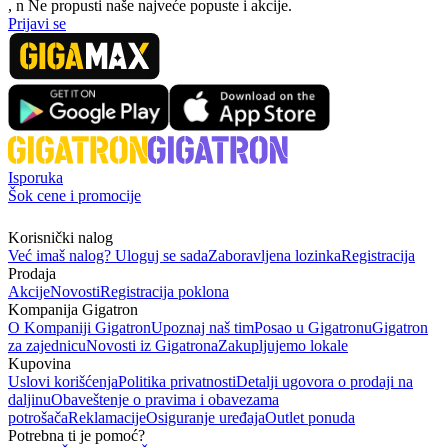
, n
N
e propusti naše najveće popuste i akcije.
Prijavi se
Isporuka
Šok cene i promocije
Korisnički nalog
Već imaš nalog? Uloguj se sada
Zaboravljena lozinka
Registracija
Prodaja
Akcije
Novosti
Registracija poklona
Kompanija Gigatron
O Kompaniji Gigatron
Upoznaj naš tim
Posao u Gigatronu
Gigatron
za zajednicu
Novosti iz Gigatrona
Zakupljujemo lokale
Kupovina
Uslovi korišćenja
Politika privatnosti
Detalji ugovora o prodaji na
daljinu
Obaveštenje o pravima i obavezama
potrošača
Reklamacije
Osiguranje uređaja
Outlet ponuda
Potrebna ti je pomoć?