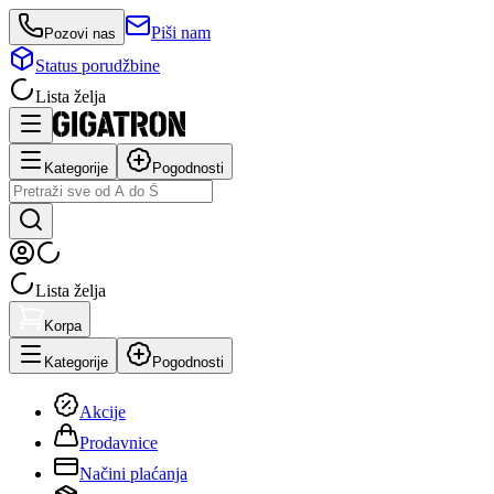
Piši nam
Pozovi nas
Status porudžbine
Lista želja
Kategorije
Pogodnosti
Lista želja
Korpa
Kategorije
Pogodnosti
Akcije
Prodavnice
Načini plaćanja