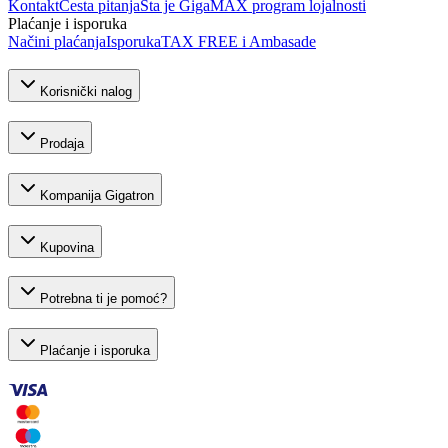
Kontakt
Česta pitanja
Šta je GigaMAX program lojalnosti
Plaćanje i isporuka
Načini plaćanja
Isporuka
TAX FREE i Ambasade
Korisnički nalog
Prodaja
Kompanija Gigatron
Kupovina
Potrebna ti je pomoć?
Plaćanje i isporuka