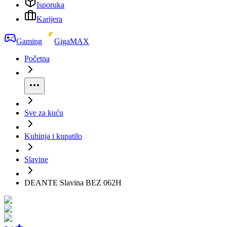
Isporuka
Karijera
Gaming
GigaMAX
Početna
Sve za kuću
Kuhinja i kupatilo
Slavine
DEANTE Slavina BEZ 062H