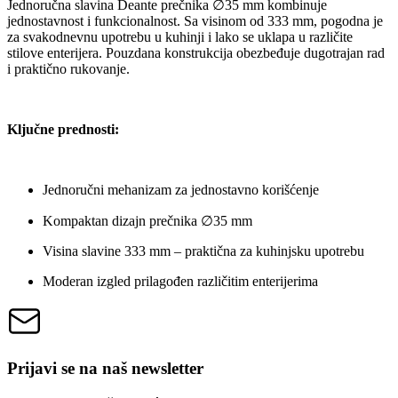
Jednoručna slavina Deante prečnika ∅35 mm kombinuje
jednostavnost i funkcionalnost. Sa visinom od 333 mm, pogodna je
za svakodnevnu upotrebu u kuhinji i lako se uklapa u različite
stilove enterijera. Pouzdana konstrukcija obezbeđuje dugotrajan rad
i praktično rukovanje.
Ključne prednosti:
Jednoručni mehanizam za jednostavno korišćenje
Kompaktan dizajn prečnika ∅35 mm
Visina slavine 333 mm – praktična za kuhinjsku upotrebu
Moderan izgled prilagođen različitim enterijerima
Prijavi se na naš newsletter