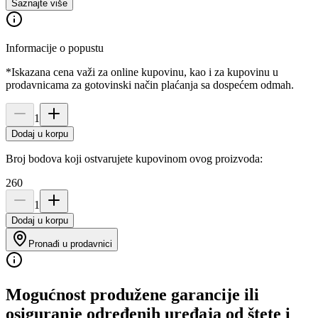
Saznajte više
Informacije o popustu
*Iskazana cena važi za online kupovinu, kao i za kupovinu u
prodavnicama za gotovinski način plaćanja sa dospećem odmah.
1
Dodaj u korpu
Broj bodova koji ostvarujete kupovinom ovog proizvoda:
260
1
Dodaj u korpu
Pronađi u prodavnici
Mogućnost produžene garancije ili
osiguranje određenih uređaja od štete i