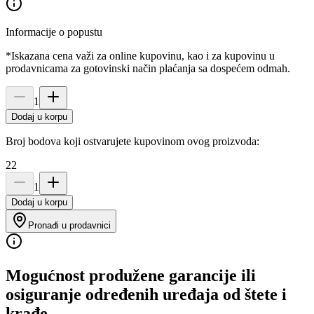
Informacije o popustu
*Iskazana cena važi za online kupovinu, kao i za kupovinu u
prodavnicama za gotovinski način plaćanja sa dospećem odmah.
1
Dodaj u korpu
Broj bodova koji ostvarujete kupovinom ovog proizvoda:
22
1
Dodaj u korpu
Pronađi u prodavnici
Mogućnost produžene garancije ili
osiguranje određenih uređaja od štete i
krađe