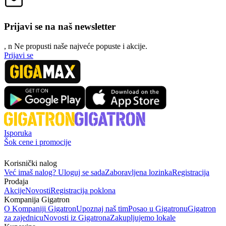
Prijavi se na naš newsletter
, n
N
e propusti naše najveće popuste i akcije.
Prijavi se
Isporuka
Šok cene i promocije
Korisnički nalog
Već imaš nalog? Uloguj se sada
Zaboravljena lozinka
Registracija
Prodaja
Akcije
Novosti
Registracija poklona
Kompanija Gigatron
O Kompaniji Gigatron
Upoznaj naš tim
Posao u Gigatronu
Gigatron
za zajednicu
Novosti iz Gigatrona
Zakupljujemo lokale