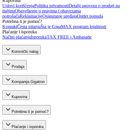
Kupovina
Uslovi korišćenja
Politika privatnosti
Detalji ugovora o prodaji na
daljinu
Obaveštenje o pravima i obavezama
potrošača
Reklamacije
Osiguranje uređaja
Outlet ponuda
Potrebna ti je pomoć?
Kontakt
Česta pitanja
Šta je GigaMAX program lojalnosti
Plaćanje i isporuka
Načini plaćanja
Isporuka
TAX FREE i Ambasade
Korisnički nalog
Prodaja
Kompanija Gigatron
Kupovina
Potrebna ti je pomoć?
Plaćanje i isporuka