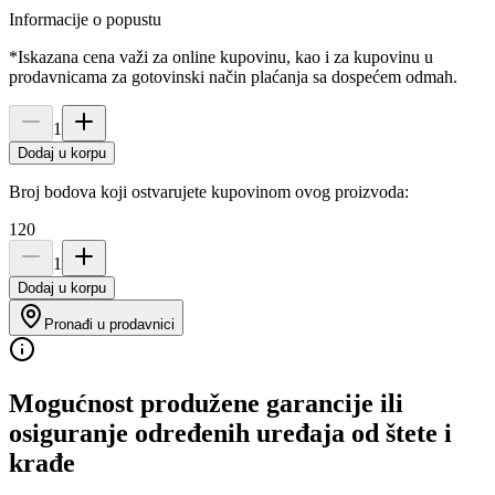
Informacije o popustu
*Iskazana cena važi za online kupovinu, kao i za kupovinu u
prodavnicama za gotovinski način plaćanja sa dospećem odmah.
1
Dodaj u korpu
Broj bodova koji ostvarujete kupovinom ovog proizvoda:
120
1
Dodaj u korpu
Pronađi u prodavnici
Mogućnost produžene garancije ili
osiguranje određenih uređaja od štete i
krađe