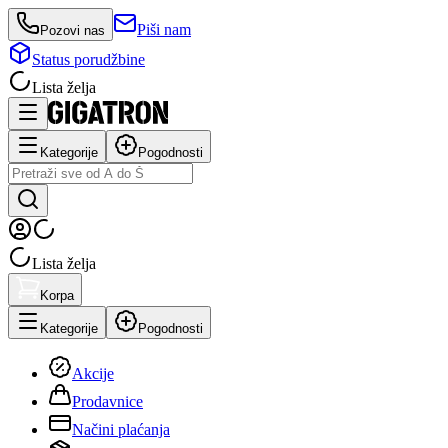
Piši nam
Pozovi nas
Status porudžbine
Lista želja
Kategorije
Pogodnosti
Lista želja
Korpa
Kategorije
Pogodnosti
Akcije
Prodavnice
Načini plaćanja