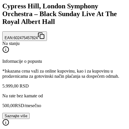
Cypress Hill, London Symphony
Orchestra – Black Sunday Live At The
Royal Albert Hall
EAN:
602475457824
Na stanju
Informacije o popustu
*Iskazana cena važi za online kupovinu, kao i za kupovinu u
prodavnicama za gotovinski način plaćanja sa dospećem odmah.
5.999
,
00
RSD
Na rate bez kamate od
500,00
RSD
/mesečno
Saznajte više