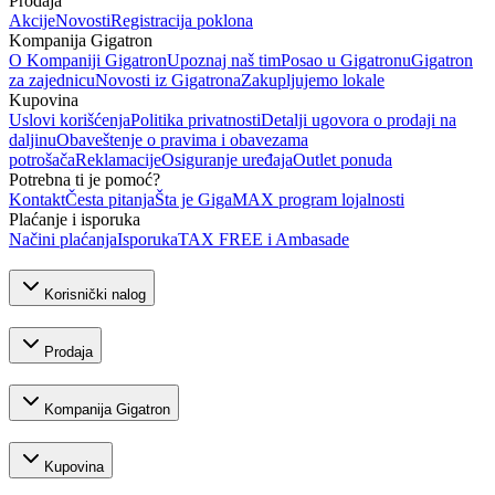
Prodaja
Akcije
Novosti
Registracija poklona
Kompanija Gigatron
O Kompaniji Gigatron
Upoznaj naš tim
Posao u Gigatronu
Gigatron
za zajednicu
Novosti iz Gigatrona
Zakupljujemo lokale
Kupovina
Uslovi korišćenja
Politika privatnosti
Detalji ugovora o prodaji na
daljinu
Obaveštenje o pravima i obavezama
potrošača
Reklamacije
Osiguranje uređaja
Outlet ponuda
Potrebna ti je pomoć?
Kontakt
Česta pitanja
Šta je GigaMAX program lojalnosti
Plaćanje i isporuka
Načini plaćanja
Isporuka
TAX FREE i Ambasade
Korisnički nalog
Prodaja
Kompanija Gigatron
Kupovina