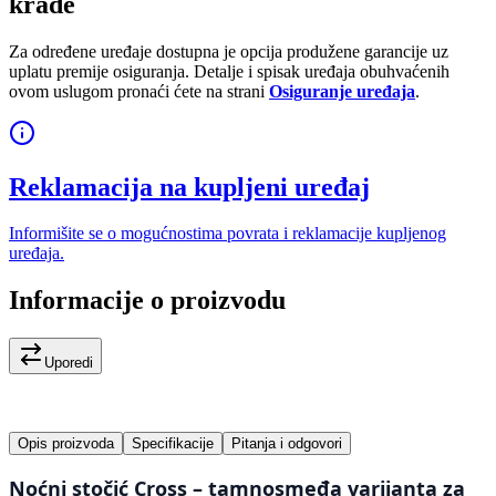
krađe
Za određene uređaje dostupna je opcija produžene garancije uz
uplatu premije osiguranja. Detalje i spisak uređaja obuhvaćenih
ovom uslugom pronaći ćete na strani
Osiguranje uređaja
.
Reklamacija na kupljeni uređaj
Informišite se o mogućnostima povrata i reklamacije kupljenog
uređaja.
Informacije o proizvodu
Uporedi
Opis proizvoda
Specifikacije
Pitanja i odgovori
Noćni stočić Cross – tamnosmeđa varijanta za