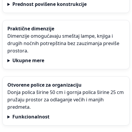
Prednost povišene konstrukcije
Praktične dimenzije
Dimenzije omogućavaju smeštaj lampe, knjiga i
drugih noćnih potrepština bez zauzimanja previše
prostora.
Ukupne mere
Otvorene police za organizaciju
Donja polica širine 50 cm i gornja polica širine 25 cm
pružaju prostor za odlaganje većih i manjih
predmeta.
Funkcionalnost