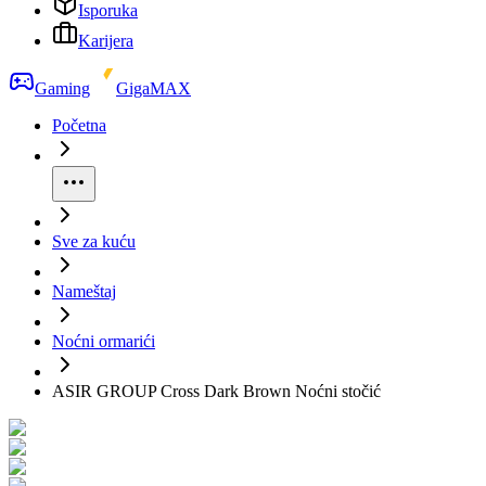
Isporuka
Karijera
Gaming
GigaMAX
Početna
Sve za kuću
Nameštaj
Noćni ormarići
ASIR GROUP Cross Dark Brown Noćni stočić