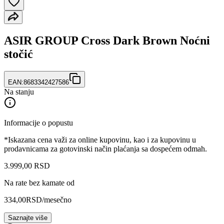
ASIR GROUP Cross Dark Brown Noćni
stočić
EAN:
8683342427586
Na stanju
Informacije o popustu
*Iskazana cena važi za online kupovinu, kao i za kupovinu u
prodavnicama za gotovinski način plaćanja sa dospećem odmah.
3.999
,
00
RSD
Na rate bez kamate od
334,00
RSD
/mesečno
Saznajte više