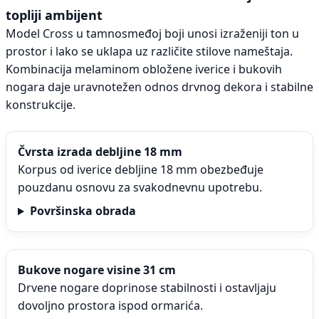
topliji ambijent
Model Cross u tamnosmeđoj boji unosi izraženiji ton u
prostor i lako se uklapa uz različite stilove nameštaja.
Kombinacija melaminom obložene iverice i bukovih
nogara daje uravnotežen odnos drvnog dekora i stabilne
konstrukcije.
Čvrsta izrada debljine 18 mm
Korpus od iverice debljine 18 mm obezbeđuje
pouzdanu osnovu za svakodnevnu upotrebu.
Površinska obrada
Bukove nogare visine 31 cm
Drvene nogare doprinose stabilnosti i ostavljaju
dovoljno prostora ispod ormarića.