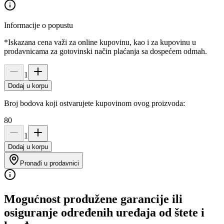
Informacije o popustu
*Iskazana cena važi za online kupovinu, kao i za kupovinu u
prodavnicama za gotovinski način plaćanja sa dospećem odmah.
1
Dodaj u korpu
Broj bodova koji ostvarujete kupovinom ovog proizvoda:
80
1
Dodaj u korpu
Pronađi u prodavnici
Mogućnost produžene garancije ili
osiguranje određenih uređaja od štete i