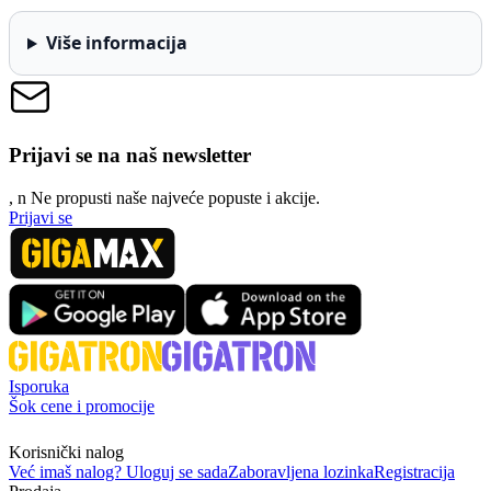
Više informacija
Prijavi se na naš newsletter
, n
N
e propusti naše najveće popuste i akcije.
Prijavi se
Isporuka
Šok cene i promocije
Korisnički nalog
Već imaš nalog? Uloguj se sada
Zaboravljena lozinka
Registracija