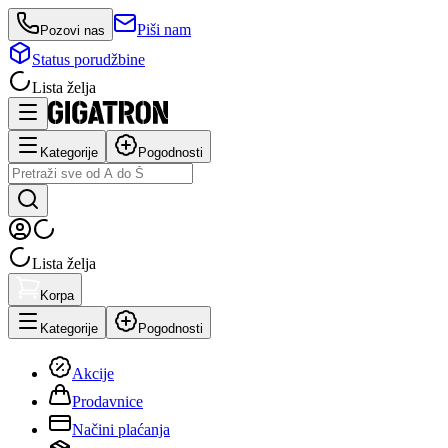
Piši nam
Pozovi nas
Status porudžbine
Lista želja
Kategorije
Pogodnosti
Lista želja
Korpa
Kategorije
Pogodnosti
Akcije
Prodavnice
Načini plaćanja