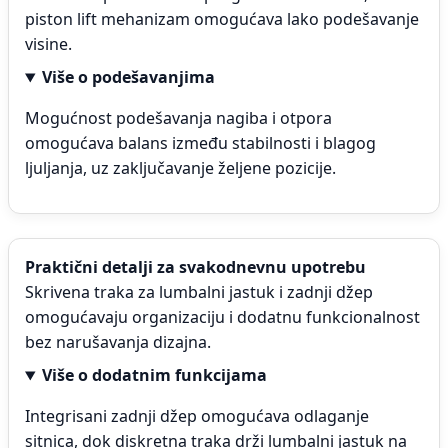
piston lift mehanizam omogućava lako podešavanje
visine.
Više o podešavanjima
Mogućnost podešavanja nagiba i otpora
omogućava balans između stabilnosti i blagog
ljuljanja, uz zaključavanje željene pozicije.
Praktični detalji za svakodnevnu upotrebu
Skrivena traka za lumbalni jastuk i zadnji džep
omogućavaju organizaciju i dodatnu funkcionalnost
bez narušavanja dizajna.
Više o dodatnim funkcijama
Integrisani zadnji džep omogućava odlaganje
sitnica, dok diskretna traka drži lumbalni jastuk na