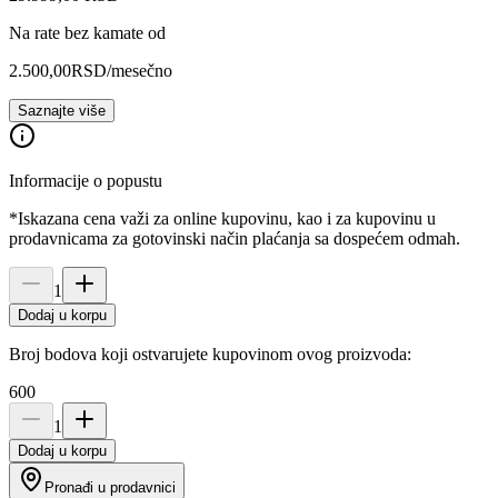
Na rate bez kamate od
2.500,00
RSD
/mesečno
Saznajte više
Informacije o popustu
*Iskazana cena važi za online kupovinu, kao i za kupovinu u
prodavnicama za gotovinski način plaćanja sa dospećem odmah.
1
Dodaj u korpu
Broj bodova koji ostvarujete kupovinom ovog proizvoda:
600
1
Dodaj u korpu
Pronađi u prodavnici