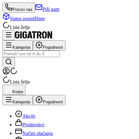
Piši nam
Pozovi nas
Status porudžbine
Lista želja
Kategorije
Pogodnosti
Lista želja
Korpa
Kategorije
Pogodnosti
Akcije
Prodavnice
Načini plaćanja