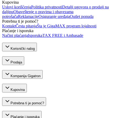
Kupovina
Uslovi korišćenja
Politika privatnosti
Detalji ugovora o prodaji na
daljinu
Obaveštenje o pravima i obavezama
potrošača
Reklamacije
Osiguranje uređaja
Outlet ponuda
Potrebna ti je pomoć?
Kontakt
Česta pitanja
Šta je GigaMAX program lojalnosti
Plaćanje i isporuka
Načini plaćanja
Isporuka
TAX FREE i Ambasade
Korisnički nalog
Prodaja
Kompanija Gigatron
Kupovina
Potrebna ti je pomoć?
Plaćanje i isporuka