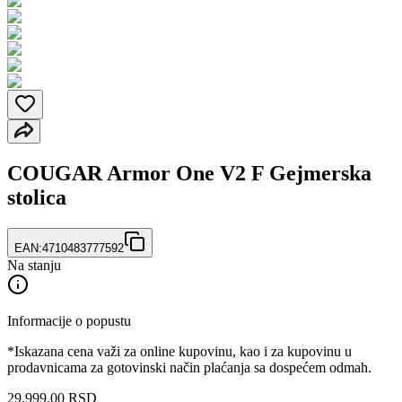
COUGAR Armor One V2 F Gejmerska
stolica
EAN:
4710483777592
Na stanju
Informacije o popustu
*Iskazana cena važi za online kupovinu, kao i za kupovinu u
prodavnicama za gotovinski način plaćanja sa dospećem odmah.
29.999
,
00
RSD