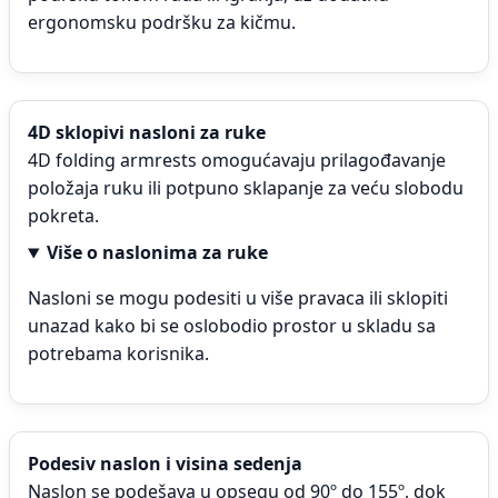
ergonomsku podršku za kičmu.
4D sklopivi nasloni za ruke
4D folding armrests omogućavaju prilagođavanje
položaja ruku ili potpuno sklapanje za veću slobodu
pokreta.
Više o naslonima za ruke
Nasloni se mogu podesiti u više pravaca ili sklopiti
unazad kako bi se oslobodio prostor u skladu sa
potrebama korisnika.
Podesiv naslon i visina sedenja
Naslon se podešava u opsegu od 90º do 155º, dok