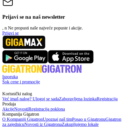
Prijavi se na naš newsletter
, n
N
e propusti naše najveće popuste i akcije.
Prijavi se
Isporuka
Šok cene i promocije
Korisnički nalog
Već imaš nalog? Uloguj se sada
Zaboravljena lozinka
Registracija
Prodaja
Akcije
Novosti
Registracija poklona
Kompanija Gigatron
O Kompaniji Gigatron
Upoznaj naš tim
Posao u Gigatronu
Gigatron
za zajednicu
Novosti iz Gigatrona
Zakupljujemo lokale