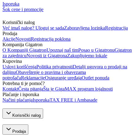
Isporuka
Šok cene i promocije
Korisnički nalog
Već imaš nalog? Uloguj se sada
Zaboravljena lozinka
Registracija
Prodaja
Akcije
Novosti
Registracija poklona
Kompanija Gigatron
O Kompaniji Gigatron
Upoznaj naš tim
Posao u Gigatronu
Gigatron
za zajednicu
Novosti iz Gigatrona
Zakupljujemo lokale
Kupovina
Uslovi korišćenja
Politika privatnosti
Detalji ugovora o prodaji na
daljinu
Obaveštenje o pravima i obavezama
potrošača
Reklamacije
Osiguranje uređaja
Outlet ponuda
Potrebna ti je pomoć?
Kontakt
Česta pitanja
Šta je GigaMAX program lojalnosti
Plaćanje i isporuka
Načini plaćanja
Isporuka
TAX FREE i Ambasade
Korisnički nalog
Prodaja