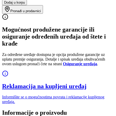
Dodaj u korpu
Pronađi u prodavnici
Mogućnost produžene garancije ili
osiguranje određenih uređaja od štete i
krađe
Za određene uređaje dostupna je opcija produžene garancije uz
uplatu premije osiguranja. Detalje i spisak uređaja obuhvaćenih
ovom uslugom pronaći ćete na strani
Osiguranje uređaja
.
Reklamacija na kupljeni uređaj
Informišite se o mogućnostima povrata i reklamacije kupljenog
uređaja.
Informacije o proizvodu