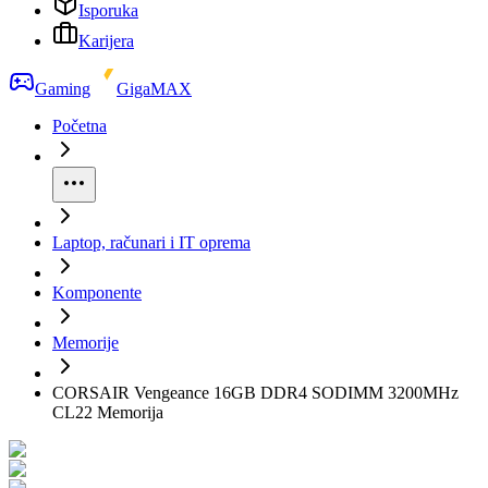
Isporuka
Karijera
Gaming
GigaMAX
Početna
Laptop, računari i IT oprema
Komponente
Memorije
CORSAIR Vengeance 16GB DDR4 SODIMM 3200MHz
CL22 Memorija