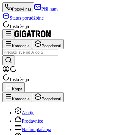
Piši nam
Pozovi nas
Status porudžbine
Lista želja
Kategorije
Pogodnosti
Lista želja
Korpa
Kategorije
Pogodnosti
Akcije
Prodavnice
Načini plaćanja