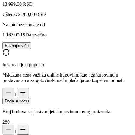
13.999
,
00
RSD
Ušteda: 2.280,00 RSD
Na rate bez kamate od
1.167,00
RSD
/mesečno
Saznajte više
Informacije o popustu
*Iskazana cena važi za online kupovinu, kao i za kupovinu u
prodavnicama za gotovinski način plaćanja sa dospećem odmah.
1
Dodaj u korpu
Broj bodova koji ostvarujete kupovinom ovog proizvoda:
280
1