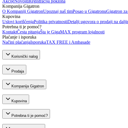
Akcije
Novosti
Registracija poklona
Kompanija Gigatron
O Kompaniji Gigatron
Upoznaj naš tim
Posao u Gigatronu
Gigatron za
Kupovina
Uslovi korišćenja
Politika privatnosti
Detalji ugovora o prodaji na dalji
Potrebna ti je pomoć?
Kontakt
Česta pitanja
Šta je GigaMAX program lojalnosti
Plaćanje i isporuka
Načini plaćanja
Isporuka
TAX FREE i Ambasade
Korisnički nalog
Prodaja
Kompanija Gigatron
Kupovina
Potrebna ti je pomoć?