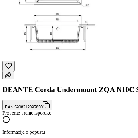
DEANTE Corda Undermount ZQA N10C 
EAN:
5908212095850
Proverite vreme isporuke
Informacije o popustu