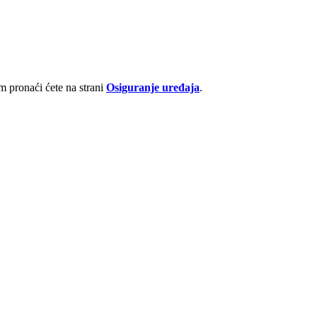
 pronaći ćete na strani
Osiguranje uređaja
.