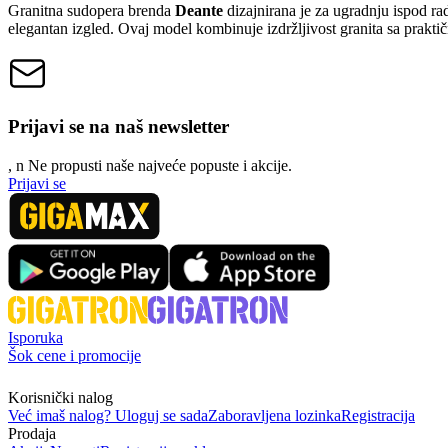
Granitna sudopera brenda
Deante
dizajnirana je za ugradnju ispod ra
elegantan izgled. Ovaj model kombinuje izdržljivost granita sa prakti
Prijavi se na naš newsletter
, n
N
e propusti naše najveće popuste i akcije.
Prijavi se
Isporuka
Šok cene i promocije
Korisnički nalog
Već imaš nalog? Uloguj se sada
Zaboravljena lozinka
Registracija
Prodaja