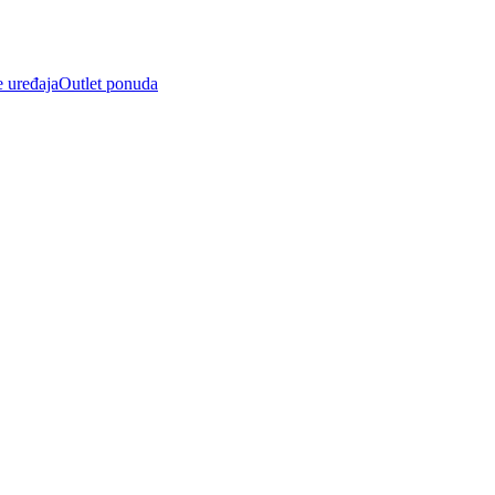
e uređaja
Outlet ponuda