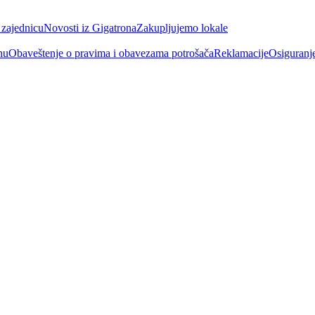
 zajednicu
Novosti iz Gigatrona
Zakupljujemo lokale
nu
Obaveštenje o pravima i obavezama potrošača
Reklamacije
Osiguranj