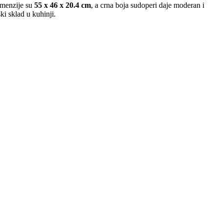
imenzije su
55 x 46 x 20.4 cm
, a crna boja sudoperi daje moderan i
i sklad u kuhinji.