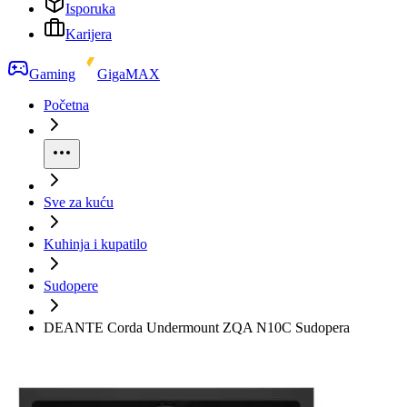
Isporuka
Karijera
Gaming
GigaMAX
Početna
Sve za kuću
Kuhinja i kupatilo
Sudopere
DEANTE Corda Undermount ZQA N10C Sudopera