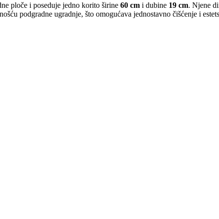
dne ploče i poseduje jedno korito širine
60 cm
i dubine
19 cm
. Njene d
čnošću podgradne ugradnje, što omogućava jednostavno čišćenje i estetsk