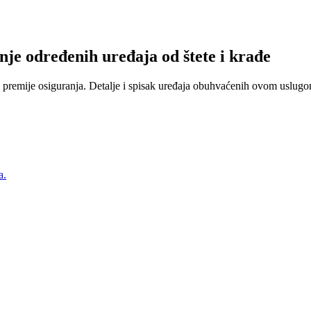
nje određenih uređaja od štete i krađe
 premije osiguranja. Detalje i spisak uređaja obuhvaćenih ovom uslugom
a.