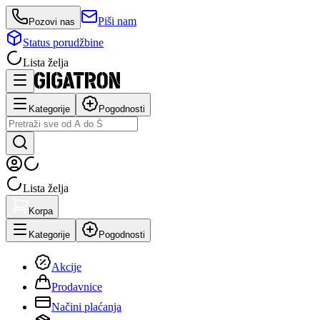
Piši nam
Pozovi nas
Status porudžbine
Lista želja
Kategorije
Pogodnosti
Lista želja
Korpa
Kategorije
Pogodnosti
Akcije
Prodavnice
Načini plaćanja