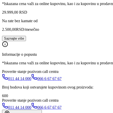
*Iskazana cena važi za online kupovinu, kao i za kupovinu u prodav
29.999
,
00
RSD
Na rate bez kamate od
2.500,00
RSD
/mesečno
Saznajte više
Informacije o popustu
*Iskazana cena važi za online kupovinu, kao i za kupovinu u prodav
Proverite stanje pozivom call centra
011 44 14 000
066 6 67 67 67
Broj bodova koji ostvarujete kupovinom ovog proizvoda:
600
Proverite stanje pozivom call centra
011 44 14 000
066 6 67 67 67