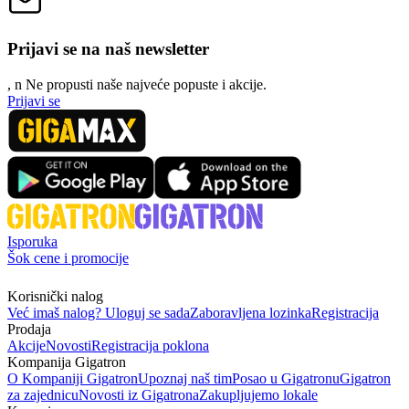
Prijavi se na naš newsletter
, n
N
e propusti naše najveće popuste i akcije.
Prijavi se
Isporuka
Šok cene i promocije
Korisnički nalog
Već imaš nalog? Uloguj se sada
Zaboravljena lozinka
Registracija
Prodaja
Akcije
Novosti
Registracija poklona
Kompanija Gigatron
O Kompaniji Gigatron
Upoznaj naš tim
Posao u Gigatronu
Gigatron
za zajednicu
Novosti iz Gigatrona
Zakupljujemo lokale