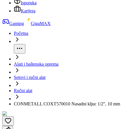
Isporuka
Karijera
Gaming
GigaMAX
Početna
Alati i baštenska oprema
Setovi i ručni alat
Ručni alat
CONMETALL COXT570010 Nasadni kljuc 1/2'', 10 mm