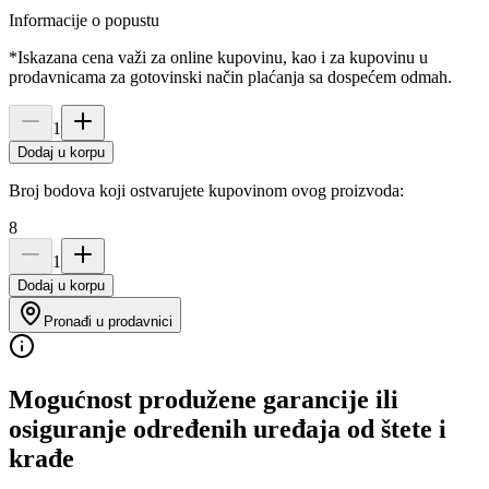
Informacije o popustu
*Iskazana cena važi za online kupovinu, kao i za kupovinu u
prodavnicama za gotovinski način plaćanja sa dospećem odmah.
1
Dodaj u korpu
Broj bodova koji ostvarujete kupovinom ovog proizvoda:
8
1
Dodaj u korpu
Pronađi u prodavnici
Mogućnost produžene garancije ili
osiguranje određenih uređaja od štete i
krađe