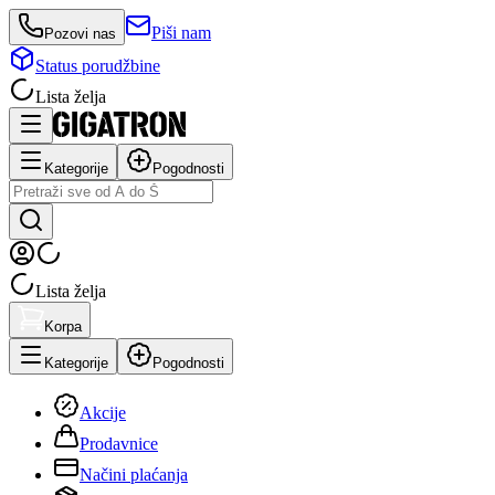
Piši nam
Pozovi nas
Status porudžbine
Lista želja
Kategorije
Pogodnosti
Lista želja
Korpa
Kategorije
Pogodnosti
Akcije
Prodavnice
Načini plaćanja