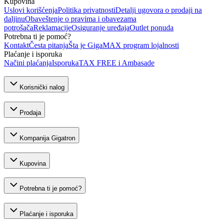
Kupovina
Uslovi korišćenja
Politika privatnosti
Detalji ugovora o prodaji na
daljinu
Obaveštenje o pravima i obavezama
potrošača
Reklamacije
Osiguranje uređaja
Outlet ponuda
Potrebna ti je pomoć?
Kontakt
Česta pitanja
Šta je GigaMAX program lojalnosti
Plaćanje i isporuka
Načini plaćanja
Isporuka
TAX FREE i Ambasade
Korisnički nalog
Prodaja
Kompanija Gigatron
Kupovina
Potrebna ti je pomoć?
Plaćanje i isporuka