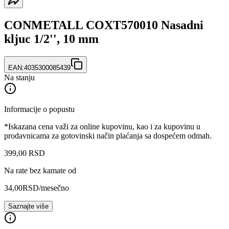
CONMETALL COXT570010 Nasadni
kljuc 1/2'', 10 mm
EAN:
4035300085439
Na stanju
Informacije o popustu
*Iskazana cena važi za online kupovinu, kao i za kupovinu u
prodavnicama za gotovinski način plaćanja sa dospećem odmah.
399
,
00
RSD
Na rate bez kamate od
34,00
RSD
/mesečno
Saznajte više