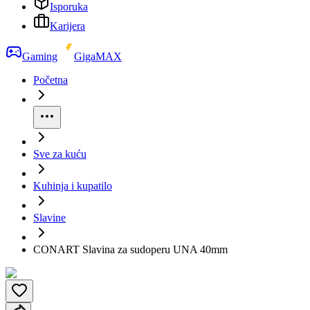
Isporuka
Karijera
Gaming
GigaMAX
Početna
Sve za kuću
Kuhinja i kupatilo
Slavine
CONART Slavina za sudoperu UNA 40mm