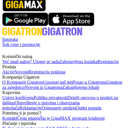
Isporuka
Šok cene i promocije
Korisnički nalog
Već imaš nalog? Uloguj se sada
Zaboravljena lozinka
Registracija
Prodaja
Akcije
Novosti
Registracija poklona
Kompanija Gigatron
O Kompaniji Gigatron
Upoznaj naš tim
Posao u Gigatronu
Gigatron
za zajednicu
Novosti iz Gigatrona
Zakupljujemo lokale
Kupovina
Uslovi korišćenja
Politika privatnosti
Detalji ugovora o prodaji na
daljinu
Obaveštenje o pravima i obavezama
potrošača
Reklamacije
Osiguranje uređaja
Outlet ponuda
Potrebna ti je pomoć?
Kontakt
Česta pitanja
Šta je GigaMAX program lojalnosti
Plaćanje i isporuka