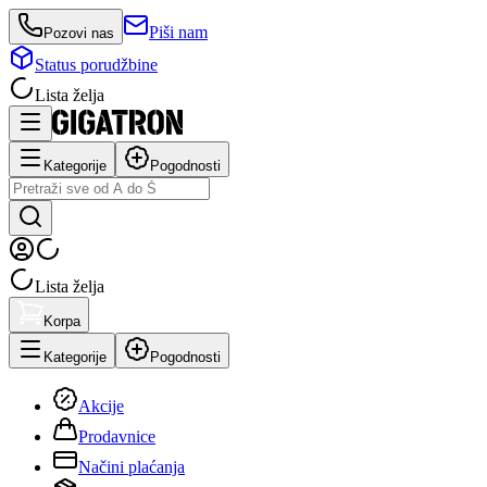
Piši nam
Pozovi nas
Status porudžbine
Lista želja
Kategorije
Pogodnosti
Lista želja
Korpa
Kategorije
Pogodnosti
Akcije
Prodavnice
Načini plaćanja