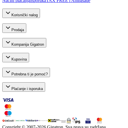
Načini plaćanja
Isporuka
TAX FREE i Ambasade
Korisnički nalog
Prodaja
Kompanija Gigatron
Kupovina
Potrebna ti je pomoć?
Plaćanje i isporuka
Copyright © 2007-
2026
Gigatron. Sva prava su zadržana.