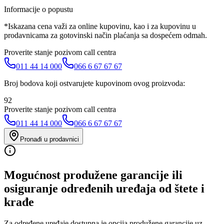
Informacije o popustu
*Iskazana cena važi za online kupovinu, kao i za kupovinu u
prodavnicama za gotovinski način plaćanja sa dospećem odmah.
Proverite stanje pozivom call centra
011 44 14 000
066 6 67 67 67
Broj bodova koji ostvarujete kupovinom ovog proizvoda:
92
Proverite stanje pozivom call centra
011 44 14 000
066 6 67 67 67
Pronađi u prodavnici
Mogućnost produžene garancije ili
osiguranje određenih uređaja od štete i
krađe
Za određene uređaje dostupna je opcija produžene garancije uz