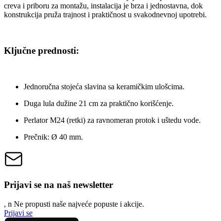
creva i priboru za montažu, instalacija je brza i jednostavna, dok
konstrukcija pruža trajnost i praktičnost u svakodnevnoj upotrebi.
Ključne prednosti:
Jednoručna stojeća slavina sa keramičkim ulošcima.
Duga lula dužine 21 cm za praktično korišćenje.
Perlator M24 (retki) za ravnomeran protok i uštedu vode.
Prečnik: Ø 40 mm.
Prijavi se na naš newsletter
, n
N
e propusti naše najveće popuste i akcije.
Prijavi se