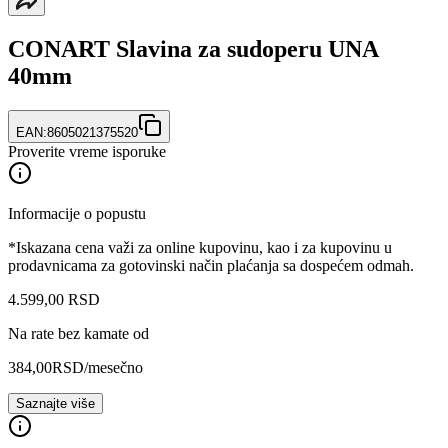
CONART Slavina za sudoperu UNA
40mm
EAN:
8605021375520
Proverite vreme isporuke
Informacije o popustu
*Iskazana cena važi za online kupovinu, kao i za kupovinu u
prodavnicama za gotovinski način plaćanja sa dospećem odmah.
4.599
,
00
RSD
Na rate bez kamate od
384,00
RSD
/mesečno
Saznajte više