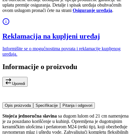
uplatu premije osiguranja. Detalje i spisak uređaja obuhvaćenih
ovom uslugom pronaći ćete na strani
Osiguranje uređaja
.
Reklamacija na kupljeni uređaj
Informišite se o mogućnostima povrata i reklamacije kupljenog
uređaja.
Informacije o proizvodu
Uporedi
Opis proizvoda
Specifikacije
Pitanja i odgovori
Stojeća jednoručna slavina
sa dugom lulom od 21 cm namenjena
je za pouzdano korišćenje u kuhinji. Opremljena je dugotrajnim
keramičkim ulošcima i perlatorom M24 (retki tip), koji obezbeđuje
ravnomeran mlaz i uštedu vode. Zahvaljujući kompletu fleksibilnih