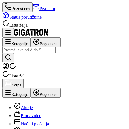
Piši nam
Pozovi nas
Status porudžbine
Lista želja
Kategorije
Pogodnosti
Lista želja
Korpa
Kategorije
Pogodnosti
Akcije
Prodavnice
Načini plaćanja