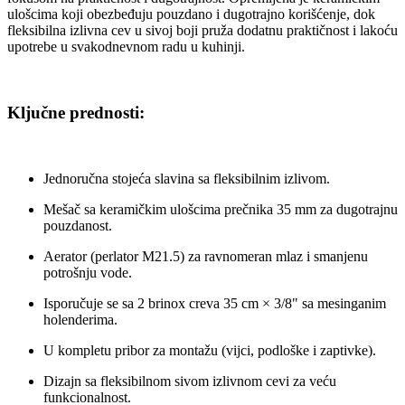
ulošcima koji obezbeđuju pouzdano i dugotrajno korišćenje, dok
fleksibilna izlivna cev u sivoj boji pruža dodatnu praktičnost i lakoću
upotrebe u svakodnevnom radu u kuhinji.
Ključne prednosti:
Jednoručna stojeća slavina sa fleksibilnim izlivom.
Mešač sa keramičkim ulošcima prečnika 35 mm za dugotrajnu
pouzdanost.
Aerator (perlator M21.5) za ravnomeran mlaz i smanjenu
potrošnju vode.
Isporučuje se sa 2 brinox creva 35 cm × 3/8" sa mesinganim
holenderima.
U kompletu pribor za montažu (vijci, podloške i zaptivke).
Dizajn sa fleksibilnom sivom izlivnom cevi za veću
funkcionalnost.