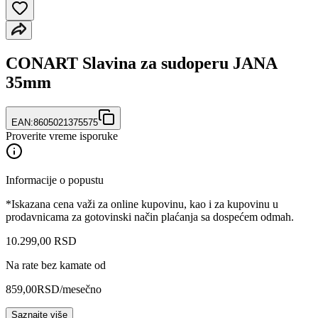
CONART Slavina za sudoperu JANA
35mm
EAN:
8605021375575
Proverite vreme isporuke
Informacije o popustu
*Iskazana cena važi za online kupovinu, kao i za kupovinu u
prodavnicama za gotovinski način plaćanja sa dospećem odmah.
10.299
,
00
RSD
Na rate bez kamate od
859,00
RSD
/mesečno
Saznajte više