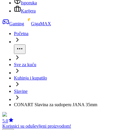
Isporuka
Karijera
Gaming
GigaMAX
Početna
Sve za kuću
Kuhinja i kupatilo
Slavine
CONART Slavina za sudoperu JANA 35mm
5.0
Korisnici su oduševljeni proizvodom!