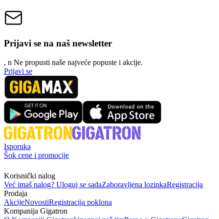
Prijavi se na naš newsletter
, n
N
e propusti naše najveće popuste i akcije.
Prijavi se
Isporuka
Šok cene i promocije
Korisnički nalog
Već imaš nalog? Uloguj se sada
Zaboravljena lozinka
Registracija
Prodaja
Akcije
Novosti
Registracija poklona
Kompanija Gigatron