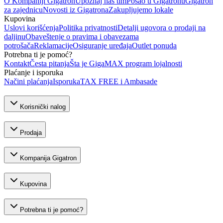
O Kompaniji Gigatron
Upoznaj naš tim
Posao u Gigatronu
Gigatron
za zajednicu
Novosti iz Gigatrona
Zakupljujemo lokale
Kupovina
Uslovi korišćenja
Politika privatnosti
Detalji ugovora o prodaji na
daljinu
Obaveštenje o pravima i obavezama
potrošača
Reklamacije
Osiguranje uređaja
Outlet ponuda
Potrebna ti je pomoć?
Kontakt
Česta pitanja
Šta je GigaMAX program lojalnosti
Plaćanje i isporuka
Načini plaćanja
Isporuka
TAX FREE i Ambasade
Korisnički nalog
Prodaja
Kompanija Gigatron
Kupovina
Potrebna ti je pomoć?