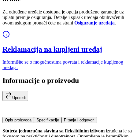
Za određene uređaje dostupna je opcija produžene garancije uz
uplatu premije osiguranja. Detalje i spisak uređaja obuhvaćenih
ovom uslugom pronaći ćete na strani
Osiguranje uređaja
.
Reklamacija na kupljeni uređaj
Informišite se o mogućnostima povrata i reklamacije kupljenog
uređaja.
Informacije o proizvodu
Uporedi
Opis proizvoda
Specifikacije
Pitanja i odgovori
Stojeća jednoručna slavina sa fleksibilnim izlivom
izrađena je sa
fokusom na praktičnost i dugotrajnost. Opremljena je keramičkim