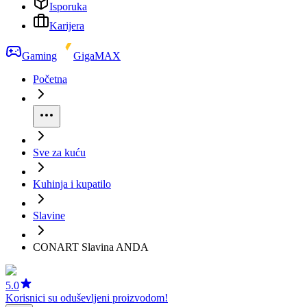
Isporuka
Karijera
Gaming
GigaMAX
Početna
Sve za kuću
Kuhinja i kupatilo
Slavine
CONART Slavina ANDA
5.0
Korisnici su oduševljeni proizvodom!