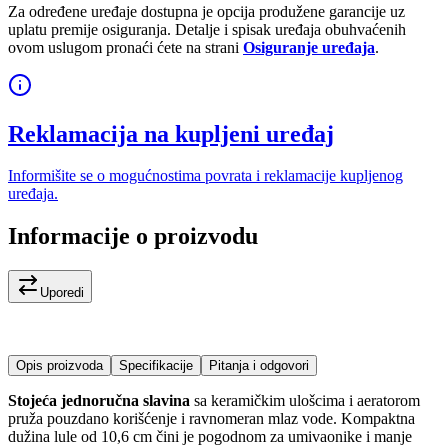
Za određene uređaje dostupna je opcija produžene garancije uz
uplatu premije osiguranja. Detalje i spisak uređaja obuhvaćenih
ovom uslugom pronaći ćete na strani
Osiguranje uređaja
.
Reklamacija na kupljeni uređaj
Informišite se o mogućnostima povrata i reklamacije kupljenog
uređaja.
Informacije o proizvodu
Uporedi
Opis proizvoda
Specifikacije
Pitanja i odgovori
Stojeća jednoručna slavina
sa keramičkim ulošcima i aeratorom
pruža pouzdano korišćenje i ravnomeran mlaz vode. Kompaktna
dužina lule od 10,6 cm čini je pogodnom za umivaonike i manje