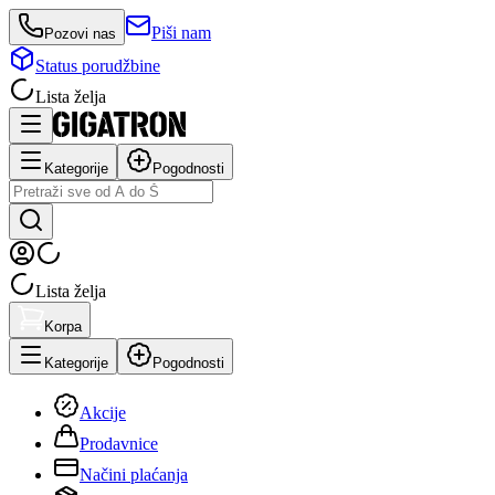
Piši nam
Pozovi nas
Status porudžbine
Lista želja
Kategorije
Pogodnosti
Lista želja
Korpa
Kategorije
Pogodnosti
Akcije
Prodavnice
Načini plaćanja