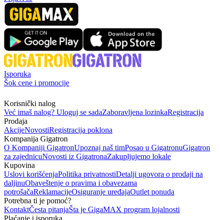
Isporuka
Šok cene i promocije
Korisnički nalog
Već imaš nalog? Uloguj se sada
Zaboravljena lozinka
Registracija
Prodaja
Akcije
Novosti
Registracija poklona
Kompanija Gigatron
O Kompaniji Gigatron
Upoznaj naš tim
Posao u Gigatronu
Gigatron
za zajednicu
Novosti iz Gigatrona
Zakupljujemo lokale
Kupovina
Uslovi korišćenja
Politika privatnosti
Detalji ugovora o prodaji na
daljinu
Obaveštenje o pravima i obavezama
potrošača
Reklamacije
Osiguranje uređaja
Outlet ponuda
Potrebna ti je pomoć?
Kontakt
Česta pitanja
Šta je GigaMAX program lojalnosti
Plaćanje i isporuka