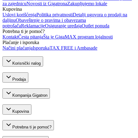
za zajednicu
Novosti iz Gigatrona
Zakupljujemo lokale
Kupovina
Uslovi korišćenja
Politika privatnosti
Detalji ugovora o prodaji na
daljinu
Obaveštenje o pravima i obavezama
potrošača
Reklamacije
Osiguranje uređaja
Outlet ponuda
Potrebna ti je pomoć?
Kontakt
Česta pitanja
Šta je GigaMAX program lojalnosti
Plaćanje i isporuka
Načini plaćanja
Isporuka
TAX FREE i Ambasade
Korisnički nalog
Prodaja
Kompanija Gigatron
Kupovina
Potrebna ti je pomoć?