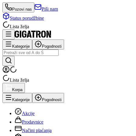
Piši nam
Pozovi nas
Status porudžbine
Lista želja
Kategorije
Pogodnosti
Lista želja
Korpa
Kategorije
Pogodnosti
Akcije
Prodavnice
Načini plaćanja