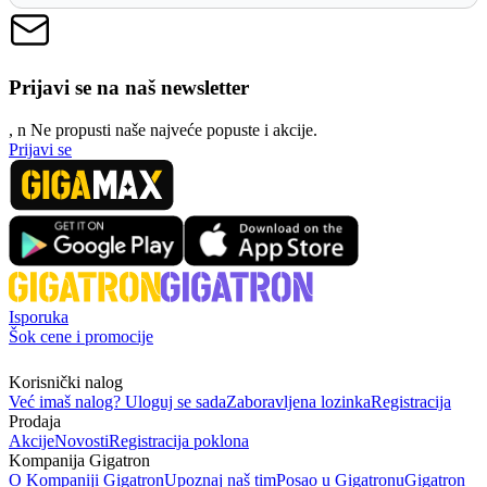
Prijavi se na naš newsletter
, n
N
e propusti naše najveće popuste i akcije.
Prijavi se
Isporuka
Šok cene i promocije
Korisnički nalog
Već imaš nalog? Uloguj se sada
Zaboravljena lozinka
Registracija
Prodaja
Akcije
Novosti
Registracija poklona
Kompanija Gigatron
O Kompaniji Gigatron
Upoznaj naš tim
Posao u Gigatronu
Gigatron