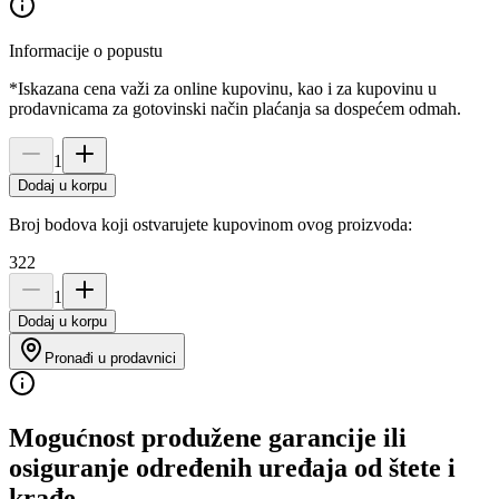
Informacije o popustu
*Iskazana cena važi za online kupovinu, kao i za kupovinu u
prodavnicama za gotovinski način plaćanja sa dospećem odmah.
1
Dodaj u korpu
Broj bodova koji ostvarujete kupovinom ovog proizvoda:
322
1
Dodaj u korpu
Pronađi u prodavnici
Mogućnost produžene garancije ili
osiguranje određenih uređaja od štete i
krađe