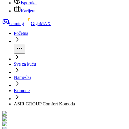
Isporuka
Karijera
Gaming
GigaMAX
Početna
Sve za kuću
Nameštaj
Komode
ASIR GROUP Comfort Komoda