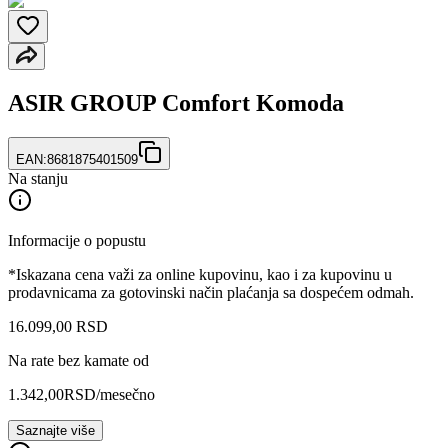
ASIR GROUP Comfort Komoda
EAN:
8681875401509
Na stanju
Informacije o popustu
*Iskazana cena važi za online kupovinu, kao i za kupovinu u
prodavnicama za gotovinski način plaćanja sa dospećem odmah.
16.099
,
00
RSD
Na rate bez kamate od
1.342,00
RSD
/mesečno
Saznajte više