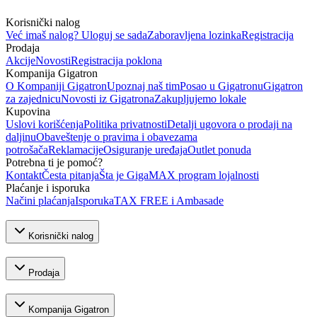
Korisnički nalog
Već imaš nalog? Uloguj se sada
Zaboravljena lozinka
Registracija
Prodaja
Akcije
Novosti
Registracija poklona
Kompanija Gigatron
O Kompaniji Gigatron
Upoznaj naš tim
Posao u Gigatronu
Gigatron
za zajednicu
Novosti iz Gigatrona
Zakupljujemo lokale
Kupovina
Uslovi korišćenja
Politika privatnosti
Detalji ugovora o prodaji na
daljinu
Obaveštenje o pravima i obavezama
potrošača
Reklamacije
Osiguranje uređaja
Outlet ponuda
Potrebna ti je pomoć?
Kontakt
Česta pitanja
Šta je GigaMAX program lojalnosti
Plaćanje i isporuka
Načini plaćanja
Isporuka
TAX FREE i Ambasade
Korisnički nalog
Prodaja
Kompanija Gigatron