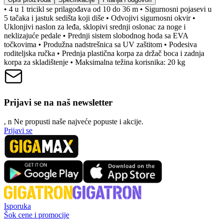
• 4 u 1 tricikl se prilagođava od 10 do 36 m • Sigurnosni pojasevi u
5 tačaka i jastuk sedišta koji diše • Odvojivi sigurnosni okvir •
Uklonjivi naslon za leđa, sklopivi srednji oslonac za noge i
neklizajuće pedale • Prednji sistem slobodnog hoda sa EVA
točkovima • Produžna nadstrešnica sa UV zaštitom • Podesiva
roditeljska ručka • Prednja plastična korpa za držač boca i zadnja
korpa za skladištenje • Maksimalna težina korisnika: 20 kg
Prijavi se na naš newsletter
, n
N
e propusti naše najveće popuste i akcije.
Prijavi se
Isporuka
Šok cene i promocije