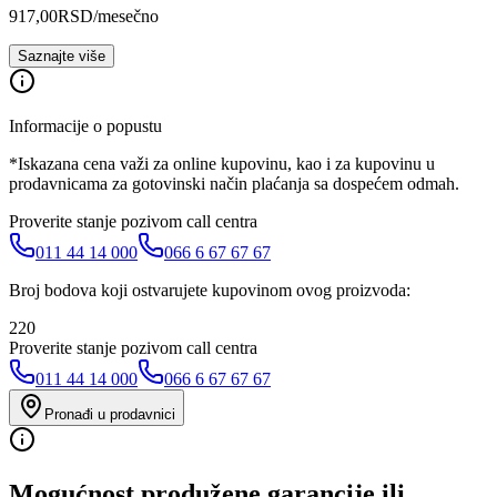
917,00
RSD
/mesečno
Saznajte više
Informacije o popustu
*Iskazana cena važi za online kupovinu, kao i za kupovinu u
prodavnicama za gotovinski način plaćanja sa dospećem odmah.
Proverite stanje pozivom call centra
011 44 14 000
066 6 67 67 67
Broj bodova koji ostvarujete kupovinom ovog proizvoda:
220
Proverite stanje pozivom call centra
011 44 14 000
066 6 67 67 67
Pronađi u prodavnici
Mogućnost produžene garancije ili