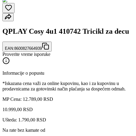
QPLAY Cosy 4u1 410742 Tricikl za decu
EAN:
8600827664939
Proverite vreme isporuke
Informacije o popustu
*Iskazana cena važi za online kupovinu, kao i za kupovinu u
prodavnicama za gotovinski način plaćanja sa dospećem odmah.
MP Cena: 12.789,00 RSD
10.999
,
00
RSD
Ušteda: 1.790,00 RSD
Na rate bez kamate od