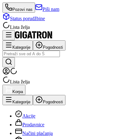
Piši nam
Pozovi nas
Status porudžbine
Lista želja
Kategorije
Pogodnosti
Lista želja
Korpa
Kategorije
Pogodnosti
Akcije
Prodavnice
Načini plaćanja