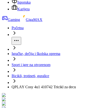
Isporuka
Karijera
Gaming
GigaMAX
Početna
Igračke, dečija i školska oprema
Sport i igre na otvorenom
Bicikli, trotineti, guralice
QPLAY Cosy 4u1 410742 Tricikl za decu