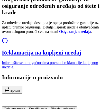
osiguranje određenih uređaja od štete i
krađe
Za određene uređaje dostupna je opcija produžene garancije uz
uplatu premije osiguranja. Detalje i spisak uređaja obuhvaćenih
ovom uslugom pronaći ćete na strani
Osiguranje uređaja
.
Reklamacija na kupljeni uređaj
Informišite se o mogućnostima povrata i reklamacije kupljenog
uređaja.
Informacije o proizvodu
Uporedi
Opis proizvoda
Specifikacije
Pitanja i odgovori