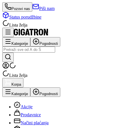
Piši nam
Pozovi nas
Status porudžbine
Lista želja
Kategorije
Pogodnosti
Lista želja
Korpa
Kategorije
Pogodnosti
Akcije
Prodavnice
Načini plaćanja