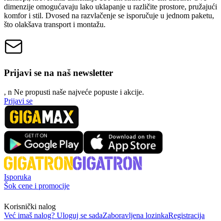
dimenzije omogućavaju lako uklapanje u različite prostore, pružajući
komfor i stil. Dvosed na razvlačenje se isporučuje u jednom paketu,
što olakšava transport i montažu.
Prijavi se na naš newsletter
, n
N
e propusti naše najveće popuste i akcije.
Prijavi se
Isporuka
Šok cene i promocije
Korisnički nalog
Već imaš nalog? Uloguj se sada
Zaboravljena lozinka
Registracija