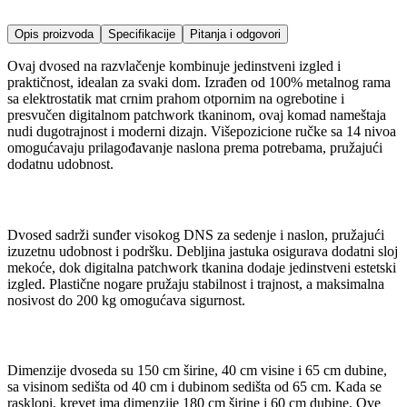
Opis proizvoda
Specifikacije
Pitanja i odgovori
Ovaj dvosed na razvlačenje kombinuje jedinstveni izgled i
praktičnost, idealan za svaki dom. Izrađen od 100% metalnog rama
sa elektrostatik mat crnim prahom otpornim na ogrebotine i
presvučen digitalnom patchwork tkaninom, ovaj komad nameštaja
nudi dugotrajnost i moderni dizajn. Višepozicione ručke sa 14 nivoa
omogućavaju prilagođavanje naslona prema potrebama, pružajući
dodatnu udobnost.
Dvosed sadrži sunđer visokog DNS za sedenje i naslon, pružajući
izuzetnu udobnost i podršku. Debljina jastuka osigurava dodatni sloj
mekoće, dok digitalna patchwork tkanina dodaje jedinstveni estetski
izgled. Plastične nogare pružaju stabilnost i trajnost, a maksimalna
nosivost do 200 kg omogućava sigurnost.
Dimenzije dvoseda su 150 cm širine, 40 cm visine i 65 cm dubine,
sa visinom sedišta od 40 cm i dubinom sedišta od 65 cm. Kada se
rasklopi, krevet ima dimenzije 180 cm širine i 60 cm dubine. Ove