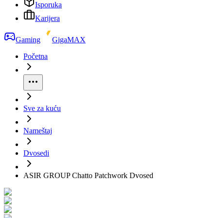
Isporuka
Karijera
Gaming
GigaMAX
Početna
Sve za kuću
Nameštaj
Dvosedi
ASIR GROUP Chatto Patchwork Dvosed