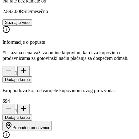
Na rate bez kamate od
2.892,00
RSD
/mesečno
Saznajte više
Informacije o popustu
*Iskazana cena važi za online kupovinu, kao i za kupovinu u
prodavnicama za gotovinski način plaćanja sa dospećem odmah.
1
Dodaj u korpu
Broj bodova koji ostvarujete kupovinom ovog proizvoda:
694
1
Dodaj u korpu
Pronađi u prodavnici