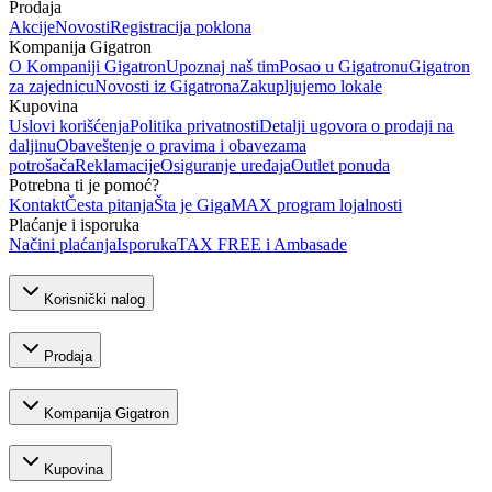
Prodaja
Akcije
Novosti
Registracija poklona
Kompanija Gigatron
O Kompaniji Gigatron
Upoznaj naš tim
Posao u Gigatronu
Gigatron
za zajednicu
Novosti iz Gigatrona
Zakupljujemo lokale
Kupovina
Uslovi korišćenja
Politika privatnosti
Detalji ugovora o prodaji na
daljinu
Obaveštenje o pravima i obavezama
potrošača
Reklamacije
Osiguranje uređaja
Outlet ponuda
Potrebna ti je pomoć?
Kontakt
Česta pitanja
Šta je GigaMAX program lojalnosti
Plaćanje i isporuka
Načini plaćanja
Isporuka
TAX FREE i Ambasade
Korisnički nalog
Prodaja
Kompanija Gigatron
Kupovina