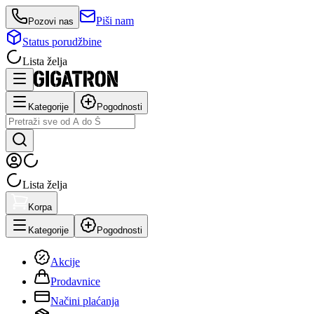
Piši nam
Pozovi nas
Status porudžbine
Lista želja
Kategorije
Pogodnosti
Lista želja
Korpa
Kategorije
Pogodnosti
Akcije
Prodavnice
Načini plaćanja