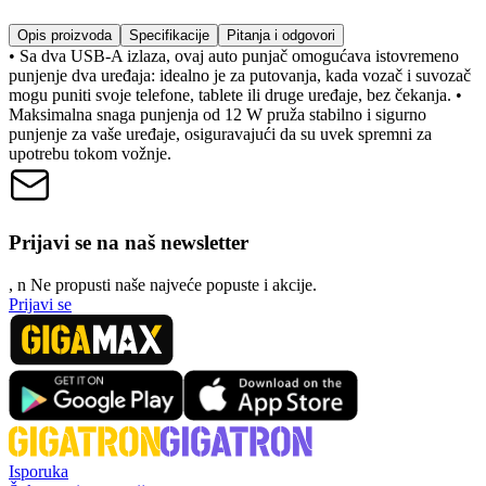
Opis proizvoda
Specifikacije
Pitanja i odgovori
• Sa dva USB-A izlaza, ovaj auto punjač omogućava istovremeno
punjenje dva uređaja: idealno je za putovanja, kada vozač i suvozač
mogu puniti svoje telefone, tablete ili druge uređaje, bez čekanja. •
Maksimalna snaga punjenja od 12 W pruža stabilno i sigurno
punjenje za vaše uređaje, osiguravajući da su uvek spremni za
upotrebu tokom vožnje.
Prijavi se na naš newsletter
, n
N
e propusti naše najveće popuste i akcije.
Prijavi se
Isporuka