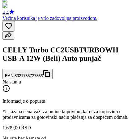
4.4
Većina korisnika je vrlo zadovoljna proizvodom.
CELLY Turbo CC2USBTURBOWH
USB-A 12W (Beli) Auto punjač
EAN:
8021735727866
Na stanju
Informacije o popustu
*Iskazana cena važi za online kupovinu, kao i za kupovinu u
prodavnicama za gotovinski način plaćanja sa dospećem odmah.
1.699
,
00
RSD
Na rate bez kamate od