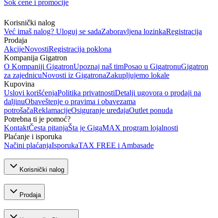
Šok cene i promocije
Korisnički nalog
Već imaš nalog? Uloguj se sada
Zaboravljena lozinka
Registracija
Prodaja
Akcije
Novosti
Registracija poklona
Kompanija Gigatron
O Kompaniji Gigatron
Upoznaj naš tim
Posao u Gigatronu
Gigatron
za zajednicu
Novosti iz Gigatrona
Zakupljujemo lokale
Kupovina
Uslovi korišćenja
Politika privatnosti
Detalji ugovora o prodaji na
daljinu
Obaveštenje o pravima i obavezama
potrošača
Reklamacije
Osiguranje uređaja
Outlet ponuda
Potrebna ti je pomoć?
Kontakt
Česta pitanja
Šta je GigaMAX program lojalnosti
Plaćanje i isporuka
Načini plaćanja
Isporuka
TAX FREE i Ambasade
Korisnički nalog
Prodaja