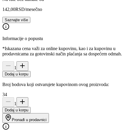
142,00
RSD
/mesečno
Saznajte više
Informacije o popustu
*Iskazana cena važi za online kupovinu, kao i za kupovinu u
prodavnicama za gotovinski način plaćanja sa dospećem odmah.
1
Dodaj u korpu
Broj bodova koji ostvarujete kupovinom ovog proizvoda:
34
1
Dodaj u korpu
Pronađi u prodavnici