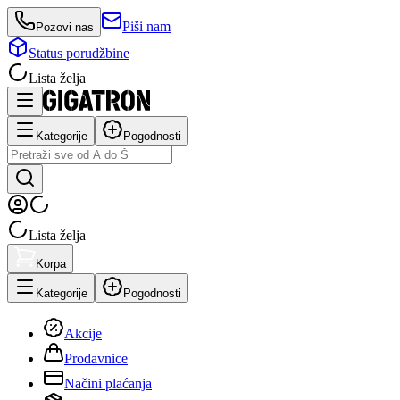
Piši nam
Pozovi nas
Status porudžbine
Lista želja
Kategorije
Pogodnosti
Lista želja
Korpa
Kategorije
Pogodnosti
Akcije
Prodavnice
Načini plaćanja