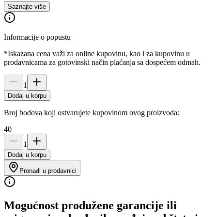
Saznajte više
Informacije o popustu
*Iskazana cena važi za online kupovinu, kao i za kupovinu u
prodavnicama za gotovinski način plaćanja sa dospećem odmah.
1
Dodaj u korpu
Broj bodova koji ostvarujete kupovinom ovog proizvoda:
40
1
Dodaj u korpu
Pronađi u prodavnici
Mogućnost produžene garancije ili