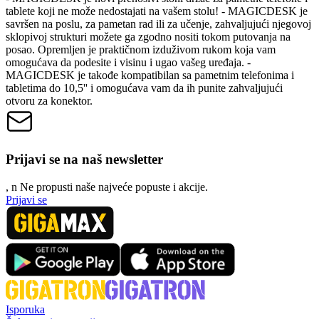
tablete koji ne može nedostajati na vašem stolu! - MAGICDESK je
savršen na poslu, za pametan rad ili za učenje, zahvaljujući njegovoj
sklopivoj strukturi možete ga zgodno nositi tokom putovanja na
posao. Opremljen je praktičnom izduživom rukom koja vam
omogućava da podesite i visinu i ugao vašeg uređaja. -
MAGICDESK je takođe kompatibilan sa pametnim telefonima i
tabletima do 10,5'' i omogućava vam da ih punite zahvaljujući
otvoru za konektor.
Prijavi se na naš newsletter
, n
N
e propusti naše najveće popuste i akcije.
Prijavi se
Isporuka