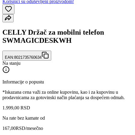
Korisnici su oduševljeni proizvodom!
CELLY Držač za mobilni telefon
SWMAGICDESKWH
EAN:
8021735760634
Na stanju
Informacije o popustu
*Iskazana cena važi za online kupovinu, kao i za kupovinu u
prodavnicama za gotovinski način plaćanja sa dospećem odmah.
1.999
,
00
RSD
Na rate bez kamate od
167,00
RSD
/mesečno