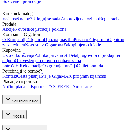
Šok cene i promocije
Korisnički nalog
Već imaš nalog? Uloguj se sada
Zaboravljena lozinka
Registracija
Prodaja
Akcije
Novosti
Registracija poklona
Kompanija Gigatron
O Kompaniji Gigatron
Upoznaj naš tim
Posao u Gigatronu
Gigatron
za zajednicu
Novosti iz Gigatrona
Zakupljujemo lokale
Kupovina
Uslovi korišćenja
Politika privatnosti
Detalji ugovora o prodaji na
daljinu
Obaveštenje o pravima i obavezama
potrošača
Reklamacije
Osiguranje uređaja
Outlet ponuda
Potrebna ti je pomoć?
Kontakt
Česta pitanja
Šta je GigaMAX program lojalnosti
Plaćanje i isporuka
Načini plaćanja
Isporuka
TAX FREE i Ambasade
Korisnički nalog
Prodaja