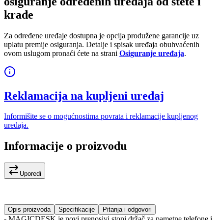
osiguranje određenih uređaja od štete i
krađe
Za određene uređaje dostupna je opcija produžene garancije uz
uplatu premije osiguranja. Detalje i spisak uređaja obuhvaćenih
ovom uslugom pronaći ćete na strani
Osiguranje uređaja
.
Reklamacija na kupljeni uređaj
Informišite se o mogućnostima povrata i reklamacije kupljenog
uređaja.
Informacije o proizvodu
Uporedi
Opis proizvoda
Specifikacije
Pitanja i odgovori
- MAGICDESK je novi prenosivi stoni držač za pametne telefone i