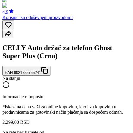
4.9
Korisnici su oduševljeni proizvodom!
CELLY Auto držač za telefon Ghost
Super Plus (Crna)
EAN:
8021735755241
Na stanju
Informacije o popustu
*Iskazana cena važi za online kupovinu, kao i za kupovinu u
prodavnicama za gotovinski način plaćanja sa dospećem odmah.
2.299
,
00
RSD
Na rate bez kamate od