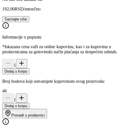
192,00
RSD
/mesečno
Saznajte više
Informacije o popustu
*Iskazana cena važi za online kupovinu, kao i za kupovinu u
prodavnicama za gotovinski način plaćanja sa dospećem odmah.
1
Dodaj u korpu
Broj bodova koji ostvarujete kupovinom ovog proizvoda:
46
1
Dodaj u korpu
Pronađi u prodavnici