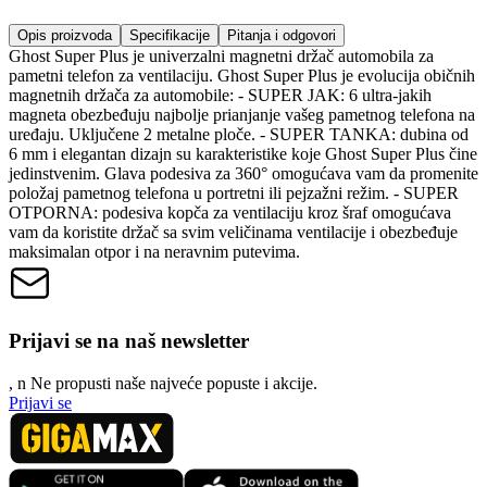
Opis proizvoda
Specifikacije
Pitanja i odgovori
Ghost Super Plus je univerzalni magnetni držač automobila za
pametni telefon za ventilaciju. Ghost Super Plus je evolucija običnih
magnetnih držača za automobile: - SUPER JAK: 6 ultra-jakih
magneta obezbeđuju najbolje prianjanje vašeg pametnog telefona na
uređaju. Uključene 2 metalne ploče. - SUPER TANKA: dubina od
6 mm i elegantan dizajn su karakteristike koje Ghost Super Plus čine
jedinstvenim. Glava podesiva za 360° omogućava vam da promenite
položaj pametnog telefona u portretni ili pejzažni režim. - SUPER
OTPORNA: podesiva kopča za ventilaciju kroz šraf omogućava
vam da koristite držač sa svim veličinama ventilacije i obezbeđuje
maksimalan otpor i na neravnim putevima.
Prijavi se na naš newsletter
, n
N
e propusti naše najveće popuste i akcije.
Prijavi se