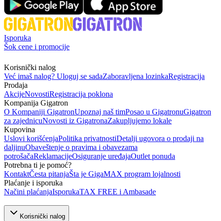
Isporuka
Šok cene i promocije
Korisnički nalog
Već imaš nalog? Uloguj se sada
Zaboravljena lozinka
Registracija
Prodaja
Akcije
Novosti
Registracija poklona
Kompanija Gigatron
O Kompaniji Gigatron
Upoznaj naš tim
Posao u Gigatronu
Gigatron
za zajednicu
Novosti iz Gigatrona
Zakupljujemo lokale
Kupovina
Uslovi korišćenja
Politika privatnosti
Detalji ugovora o prodaji na
daljinu
Obaveštenje o pravima i obavezama
potrošača
Reklamacije
Osiguranje uređaja
Outlet ponuda
Potrebna ti je pomoć?
Kontakt
Česta pitanja
Šta je GigaMAX program lojalnosti
Plaćanje i isporuka
Načini plaćanja
Isporuka
TAX FREE i Ambasade
Korisnički nalog