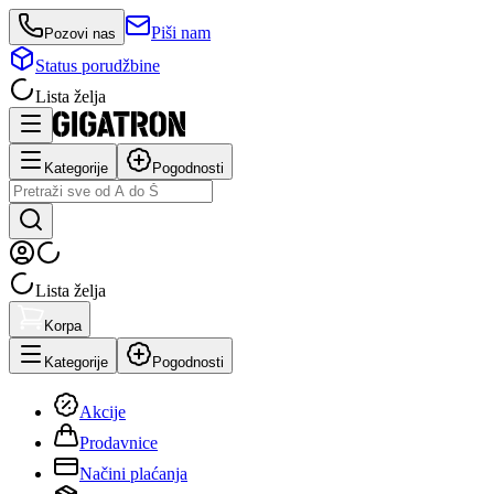
Piši nam
Pozovi nas
Status porudžbine
Lista želja
Kategorije
Pogodnosti
Lista želja
Korpa
Kategorije
Pogodnosti
Akcije
Prodavnice
Načini plaćanja