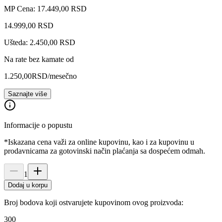
MP Cena: 17.449,00 RSD
14.999
,
00
RSD
Ušteda: 2.450,00 RSD
Na rate bez kamate od
1.250,00
RSD
/mesečno
Saznajte više
Informacije o popustu
*Iskazana cena važi za online kupovinu, kao i za kupovinu u
prodavnicama za gotovinski način plaćanja sa dospećem odmah.
1
Dodaj u korpu
Broj bodova koji ostvarujete kupovinom ovog proizvoda:
300