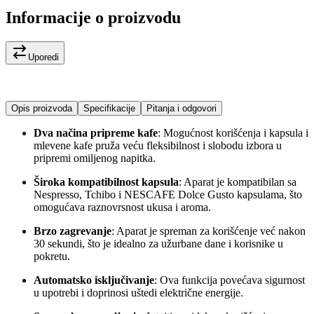
Informacije o proizvodu
Uporedi
Opis proizvoda
Specifikacije
Pitanja i odgovori
Dva načina pripreme kafe
: Mogućnost korišćenja i kapsula i
mlevene kafe pruža veću fleksibilnost i slobodu izbora u
pripremi omiljenog napitka.
Široka kompatibilnost kapsula
: Aparat je kompatibilan sa
Nespresso, Tchibo i NESCAFE Dolce Gusto kapsulama, što
omogućava raznovrsnost ukusa i aroma.
Brzo zagrevanje
: Aparat je spreman za korišćenje već nakon
30 sekundi, što je idealno za užurbane dane i korisnike u
pokretu.
Automatsko isključivanje
: Ova funkcija povećava sigurnost
u upotrebi i doprinosi uštedi električne energije.