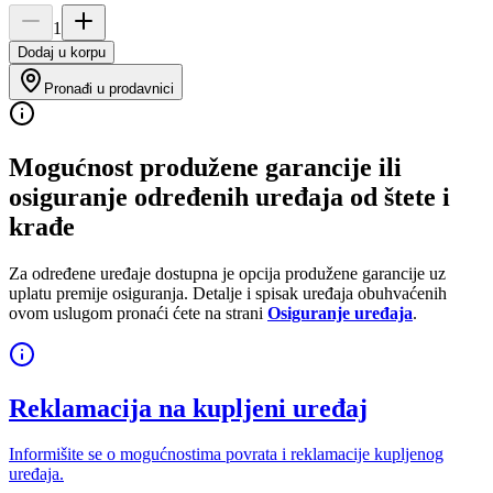
1
Dodaj u korpu
Pronađi u prodavnici
Mogućnost produžene garancije ili
osiguranje određenih uređaja od štete i
krađe
Za određene uređaje dostupna je opcija produžene garancije uz
uplatu premije osiguranja. Detalje i spisak uređaja obuhvaćenih
ovom uslugom pronaći ćete na strani
Osiguranje uređaja
.
Reklamacija na kupljeni uređaj
Informišite se o mogućnostima povrata i reklamacije kupljenog
uređaja.