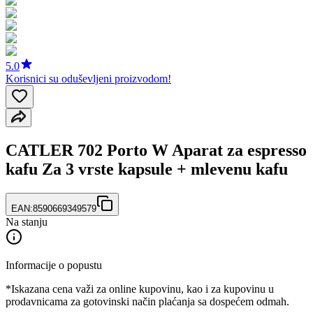
5.0
Korisnici su oduševljeni proizvodom!
CATLER 702 Porto W Aparat za espresso
kafu Za 3 vrste kapsule + mlevenu kafu
EAN:
8590669349579
Na stanju
Informacije o popustu
*Iskazana cena važi za online kupovinu, kao i za kupovinu u
prodavnicama za gotovinski način plaćanja sa dospećem odmah.