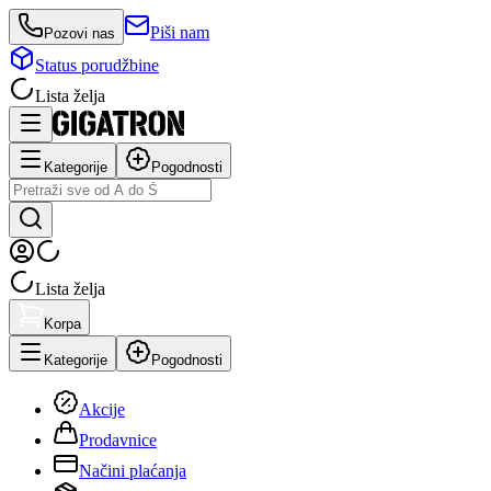
Piši nam
Pozovi nas
Status porudžbine
Lista želja
Kategorije
Pogodnosti
Lista želja
Korpa
Kategorije
Pogodnosti
Akcije
Prodavnice
Načini plaćanja