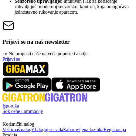
Senzorsko upravljanje
: Intuitivan i lak za korišćenje
zahvaljujući modernoj senzorskoj kontroli, koja omogućava
jednostavno rukovanje aparatom.
Prijavi se na naš newsletter
, n
N
e propusti naše najveće popuste i akcije.
Prijavi se
Isporuka
Šok cene i promocije
Korisnički nalog
Već imaš nalog? Uloguj se sada
Zaboravljena lozinka
Registracija
Prodaja