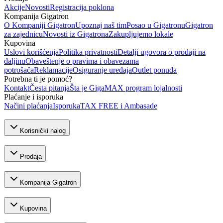
Akcije
Novosti
Registracija poklona
Kompanija Gigatron
O Kompaniji Gigatron
Upoznaj naš tim
Posao u Gigatronu
Gigatron
za zajednicu
Novosti iz Gigatrona
Zakupljujemo lokale
Kupovina
Uslovi korišćenja
Politika privatnosti
Detalji ugovora o prodaji na
daljinu
Obaveštenje o pravima i obavezama
potrošača
Reklamacije
Osiguranje uređaja
Outlet ponuda
Potrebna ti je pomoć?
Kontakt
Česta pitanja
Šta je GigaMAX program lojalnosti
Plaćanje i isporuka
Načini plaćanja
Isporuka
TAX FREE i Ambasade
Korisnički nalog
Prodaja
Kompanija Gigatron
Kupovina