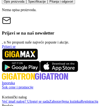
Opis proizvoda
Specifikacije
Pitanja i odgovori
Nema opisa proizvoda.
Prijavi se na naš newsletter
, n
N
e propusti naše najveće popuste i akcije.
Prijavi se
Isporuka
Šok cene i promocije
Korisnički nalog
Već imaš nalog? Uloguj se sada
Zaboravljena lozinka
Registracija
Prodaja