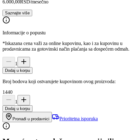
6.000,00
RSD
/mesečno
Saznajte više
Informacije o popustu
*Iskazana cena važi za online kupovinu, kao i za kupovinu u
prodavnicama za gotovinski način plaćanja sa dospećem odmah.
1
Dodaj u korpu
Broj bodova koji ostvarujete kupovinom ovog proizvoda:
1440
1
Dodaj u korpu
Prioritetna isporuka
Pronađi u prodavnici