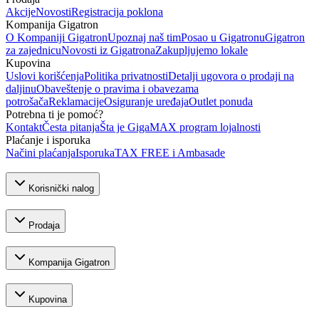
Akcije
Novosti
Registracija poklona
Kompanija Gigatron
O Kompaniji Gigatron
Upoznaj naš tim
Posao u Gigatronu
Gigatron
za zajednicu
Novosti iz Gigatrona
Zakupljujemo lokale
Kupovina
Uslovi korišćenja
Politika privatnosti
Detalji ugovora o prodaji na
daljinu
Obaveštenje o pravima i obavezama
potrošača
Reklamacije
Osiguranje uređaja
Outlet ponuda
Potrebna ti je pomoć?
Kontakt
Česta pitanja
Šta je GigaMAX program lojalnosti
Plaćanje i isporuka
Načini plaćanja
Isporuka
TAX FREE i Ambasade
Korisnički nalog
Prodaja
Kompanija Gigatron
Kupovina