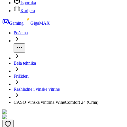
Isporuka
Karijera
Gaming
GigaMAX
Početna
Bela tehnika
Frižideri
Rashladne i vinske vitrine
CASO Vinska vintrina WineComfort 24 (Crna)