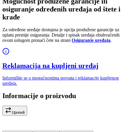
Mogućnost produžene garancije ili
osiguranje određenih uređaja od štete i
krađe
Za određene uređaje dostupna je opcija produžene garancije uz
uplatu premije osiguranja. Detalje i spisak uređaja obuhvaćenih
ovom uslugom pronaći ćete na strani
Osiguranje uređaja
.
Reklamacija na kupljeni uređaj
Informišite se o mogućnostima povrata i reklamacije kupljenog
uređaja.
Informacije o proizvodu
Uporedi