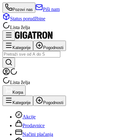
Piši nam
Pozovi nas
Status porudžbine
Lista želja
Kategorije
Pogodnosti
Lista želja
Korpa
Kategorije
Pogodnosti
Akcije
Prodavnice
Načini plaćanja