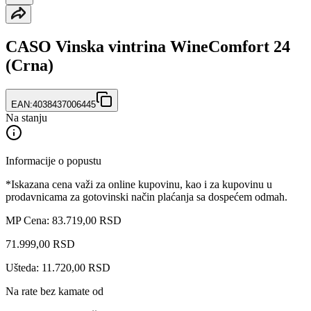
CASO Vinska vintrina WineComfort 24
(Crna)
EAN:
4038437006445
Na stanju
Informacije o popustu
*Iskazana cena važi za online kupovinu, kao i za kupovinu u
prodavnicama za gotovinski način plaćanja sa dospećem odmah.
MP Cena: 83.719,00 RSD
71.999
,
00
RSD
Ušteda: 11.720,00 RSD
Na rate bez kamate od