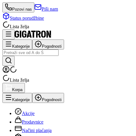
Piši nam
Pozovi nas
Status porudžbine
Lista želja
Kategorije
Pogodnosti
Lista želja
Korpa
Kategorije
Pogodnosti
Akcije
Prodavnice
Načini plaćanja