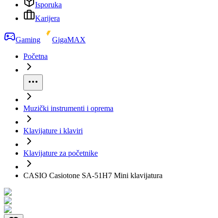
Isporuka
Karijera
Gaming
GigaMAX
Početna
Muzički instrumenti i oprema
Klavijature i klaviri
Klavijature za početnike
CASIO Casiotone SA-51H7 Mini klavijatura