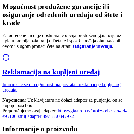
Mogućnost produžene garancije ili
osiguranje određenih uređaja od štete i
krađe
Za određene uređaje dostupna je opcija produžene garancije uz
uplatu premije osiguranja. Detalje i spisak uređaja obuhvaćenih
ovom uslugom pronaći ćete na strani
Osiguranje uređaja
.
Reklamacija na kupljeni uređaj
Informišite se o mogućnostima povrata i reklamacije kupljenog
uređaja.
Napomena:
Uz klavijaturu ne dolazi adapter za punjenje, on se
kupuje posebno.
Preporučujemo ovaj adapter:
https://gigatron.rs/proizvod/casio-ad-
e95100-struj-adapter-4971850347972
Informacije o proizvodu