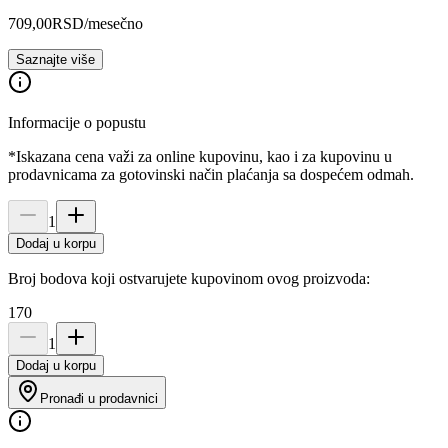
709,00
RSD
/mesečno
Saznajte više
Informacije o popustu
*Iskazana cena važi za online kupovinu, kao i za kupovinu u
prodavnicama za gotovinski način plaćanja sa dospećem odmah.
1
Dodaj u korpu
Broj bodova koji ostvarujete kupovinom ovog proizvoda:
170
1
Dodaj u korpu
Pronađi u prodavnici