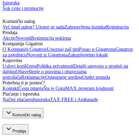
Isporuka
Šok cene i promocije
Korisnički nalog
Već imaš nalog? Uloguj se sada
Zaboravljena lozinka
Registracija
Prodaja
Akcije
Novosti
Registracija poklona
Kompanija Gigatron
O Kompaniji Gigatron
Upoznaj naš tim
Posao u Gigatronu
Gigatron
za zajednicu
Novosti iz Gigatrona
Zakupljujemo lokale
Kupovina
Uslovi korišćenja
Politika privatnosti
Detalji ugovora o prodaji na
daljinu
Obaveštenje o pravima i obavezama
potrošača
Reklamacije
Osiguranje uređaja
Outlet ponuda
Potrebna ti je pomoć?
Kontakt
Česta pitanja
Šta je GigaMAX program lojalnosti
Plaćanje i isporuka
Načini plaćanja
Isporuka
TAX FREE i Ambasade
Korisnički nalog
Prodaja