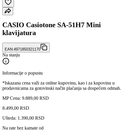
CASIO Casiotone SA-51H7 Mini
klavijatura
EAN:
4971850321170
Na stanju
Informacije o popustu
*Iskazana cena važi za online kupovinu, kao i za kupovinu u
prodavnicama za gotovinski način plaćanja sa dospećem odmah.
MP Cena: 9.889,00 RSD
8.499
,
00
RSD
Ušteda: 1.390,00 RSD
Na rate bez kamate od