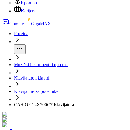
Isporuka
Karijera
Gaming
GigaMAX
Početna
Muzički instrumenti i oprema
Klavijature i klaviri
Klavijature za početnike
CASIO CT-X700C7 Klavijatura