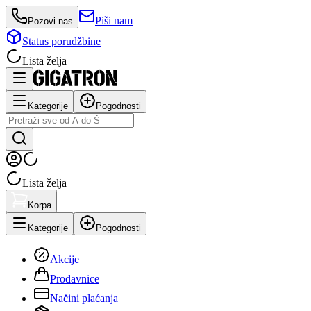
Piši nam
Pozovi nas
Status porudžbine
Lista želja
Kategorije
Pogodnosti
Lista želja
Korpa
Kategorije
Pogodnosti
Akcije
Prodavnice
Načini plaćanja