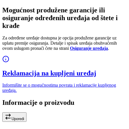
Mogućnost produžene garancije ili
osiguranje određenih uređaja od štete i
krađe
Za određene uređaje dostupna je opcija produžene garancije uz
uplatu premije osiguranja. Detalje i spisak uređaja obuhvaćenih
ovom uslugom pronaći ćete na strani
Osiguranje uređaja
.
Reklamacija na kupljeni uređaj
Informišite se o mogućnostima povrata i reklamacije kupljenog
uređaja.
Informacije o proizvodu
Uporedi