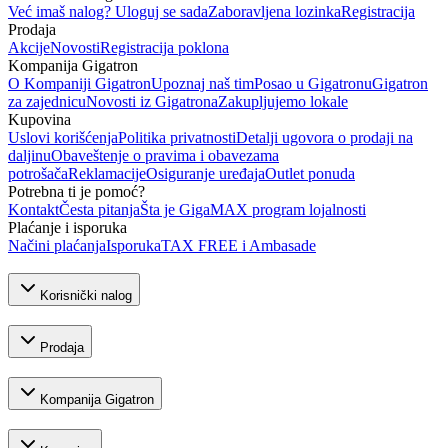
Već imaš nalog? Uloguj se sada
Zaboravljena lozinka
Registracija
Prodaja
Akcije
Novosti
Registracija poklona
Kompanija Gigatron
O Kompaniji Gigatron
Upoznaj naš tim
Posao u Gigatronu
Gigatron
za zajednicu
Novosti iz Gigatrona
Zakupljujemo lokale
Kupovina
Uslovi korišćenja
Politika privatnosti
Detalji ugovora o prodaji na
daljinu
Obaveštenje o pravima i obavezama
potrošača
Reklamacije
Osiguranje uređaja
Outlet ponuda
Potrebna ti je pomoć?
Kontakt
Česta pitanja
Šta je GigaMAX program lojalnosti
Plaćanje i isporuka
Načini plaćanja
Isporuka
TAX FREE i Ambasade
Korisnički nalog
Prodaja
Kompanija Gigatron