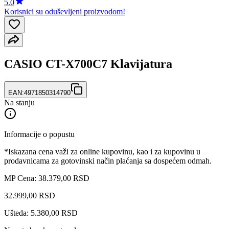
5.0
Korisnici su oduševljeni proizvodom!
CASIO CT-X700C7 Klavijatura
EAN:
4971850314790
Na stanju
Informacije o popustu
*Iskazana cena važi za online kupovinu, kao i za kupovinu u
prodavnicama za gotovinski način plaćanja sa dospećem odmah.
MP Cena: 38.379,00 RSD
32.999
,
00
RSD
Ušteda: 5.380,00 RSD