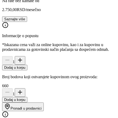
Na rate bez kamate od
2.750,00
RSD
/mesečno
Saznajte više
Informacije o popustu
*Iskazana cena važi za online kupovinu, kao i za kupovinu u
prodavnicama za gotovinski način plaćanja sa dospećem odmah.
1
Dodaj u korpu
Broj bodova koji ostvarujete kupovinom ovog proizvoda:
660
1
Dodaj u korpu
Pronađi u prodavnici