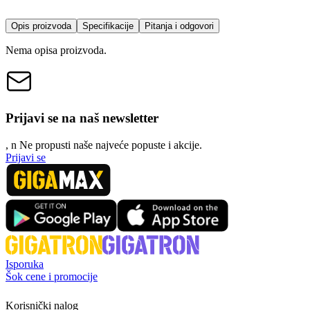
Opis proizvoda
Specifikacije
Pitanja i odgovori
Nema opisa proizvoda.
Prijavi se na naš newsletter
, n
N
e propusti naše najveće popuste i akcije.
Prijavi se
Isporuka
Šok cene i promocije
Korisnički nalog