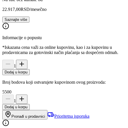
22.917,00
RSD
/mesečno
Saznajte više
Informacije o popustu
*Iskazana cena važi za online kupovinu, kao i za kupovinu u
prodavnicama za gotovinski način plaćanja sa dospećem odmah.
1
Dodaj u korpu
Broj bodova koji ostvarujete kupovinom ovog proizvoda:
5500
1
Dodaj u korpu
Prioritetna isporuka
Pronađi u prodavnici