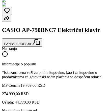
CASIO AP-750BNC7 Električni klavir
EAN:
4971850363057
Na stanju
Informacije o popustu
*Iskazana cena važi za online kupovinu, kao i za kupovinu u
prodavnicama za gotovinski način plaćanja sa dospećem odmah.
MP Cena: 319.769,00 RSD
274.999
,
00
RSD
Ušteda: 44.770,00 RSD
Na rate bez kamate od