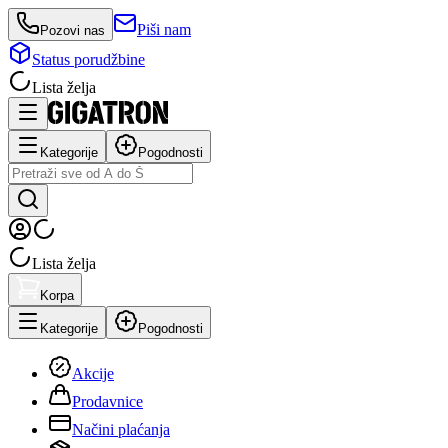
Piši nam
Pozovi nas
Status porudžbine
Lista želja
Kategorije
Pogodnosti
Lista želja
Korpa
Kategorije
Pogodnosti
Akcije
Prodavnice
Načini plaćanja