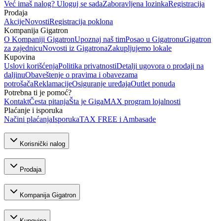
Već imaš nalog? Uloguj se sada
Zaboravljena lozinka
Registracija
Prodaja
Akcije
Novosti
Registracija poklona
Kompanija Gigatron
O Kompaniji Gigatron
Upoznaj naš tim
Posao u Gigatronu
Gigatron
za zajednicu
Novosti iz Gigatrona
Zakupljujemo lokale
Kupovina
Uslovi korišćenja
Politika privatnosti
Detalji ugovora o prodaji na
daljinu
Obaveštenje o pravima i obavezama
potrošača
Reklamacije
Osiguranje uređaja
Outlet ponuda
Potrebna ti je pomoć?
Kontakt
Česta pitanja
Šta je GigaMAX program lojalnosti
Plaćanje i isporuka
Načini plaćanja
Isporuka
TAX FREE i Ambasade
Korisnički nalog
Prodaja
Kompanija Gigatron
Kupovina