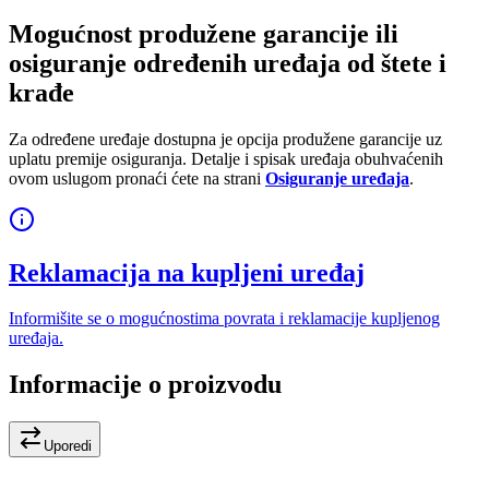
Mogućnost produžene garancije ili
osiguranje određenih uređaja od štete i
krađe
Za određene uređaje dostupna je opcija produžene garancije uz
uplatu premije osiguranja. Detalje i spisak uređaja obuhvaćenih
ovom uslugom pronaći ćete na strani
Osiguranje uređaja
.
Reklamacija na kupljeni uređaj
Informišite se o mogućnostima povrata i reklamacije kupljenog
uređaja.
Informacije o proizvodu
Uporedi