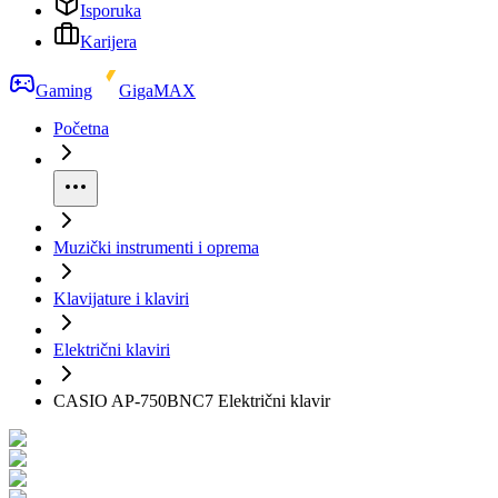
Isporuka
Karijera
Gaming
GigaMAX
Početna
Muzički instrumenti i oprema
Klavijature i klaviri
Električni klaviri
CASIO AP-750BNC7 Električni klavir