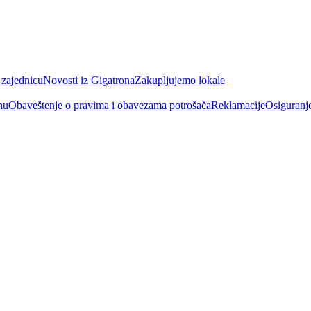
 zajednicu
Novosti iz Gigatrona
Zakupljujemo lokale
nu
Obaveštenje o pravima i obavezama potrošača
Reklamacije
Osiguranj