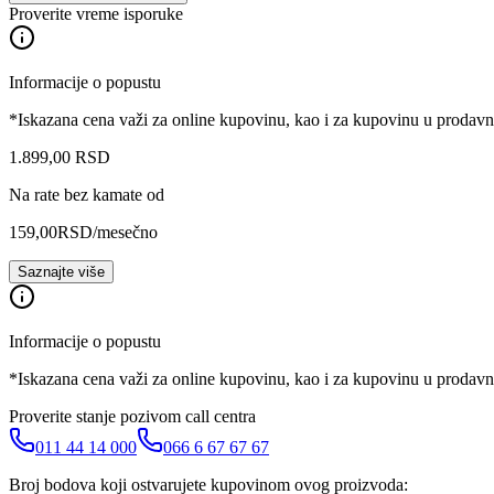
Proverite vreme isporuke
Informacije o popustu
*Iskazana cena važi za online kupovinu, kao i za kupovinu u prodav
1.899
,
00
RSD
Na rate bez kamate od
159,00
RSD
/mesečno
Saznajte više
Informacije o popustu
*Iskazana cena važi za online kupovinu, kao i za kupovinu u prodav
Proverite stanje pozivom call centra
011 44 14 000
066 6 67 67 67
Broj bodova koji ostvarujete kupovinom ovog proizvoda: