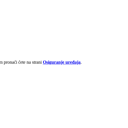
 pronaći ćete na strani
Osiguranje uređaja
.