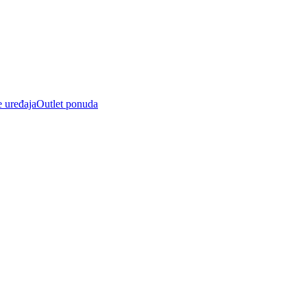
e uređaja
Outlet ponuda