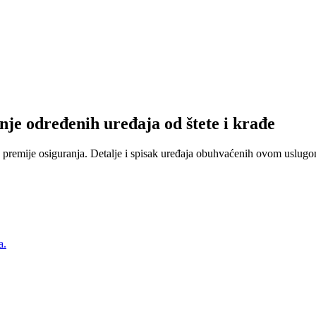
nje određenih uređaja od štete i krađe
 premije osiguranja. Detalje i spisak uređaja obuhvaćenih ovom uslugom
a.