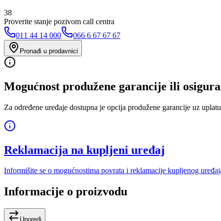
38
Proverite stanje pozivom call centra
011 44 14 000
066 6 67 67 67
Pronađi u prodavnici
Mogućnost produžene garancije ili osigura
Za određene uređaje dostupna je opcija produžene garancije uz uplatu
Reklamacija na kupljeni uređaj
Informišite se o mogućnostima povrata i reklamacije kupljenog uređaj
Informacije o proizvodu
Uporedi