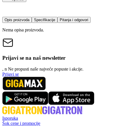
Opis proizvoda
Specifikacije
Pitanja i odgovori
Nema opisa proizvoda.
Prijavi se na naš newsletter
, n
N
e propusti naše najveće popuste i akcije.
Prijavi se
Isporuka
Šok cene i promocije