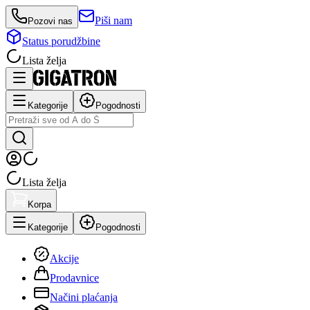
Piši nam
Pozovi nas
Status porudžbine
Lista želja
Kategorije
Pogodnosti
Lista želja
Korpa
Kategorije
Pogodnosti
Akcije
Prodavnice
Načini plaćanja