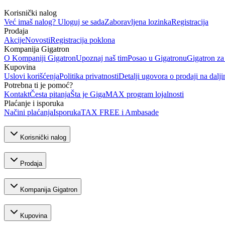
Korisnički nalog
Već imaš nalog? Uloguj se sada
Zaboravljena lozinka
Registracija
Prodaja
Akcije
Novosti
Registracija poklona
Kompanija Gigatron
O Kompaniji Gigatron
Upoznaj naš tim
Posao u Gigatronu
Gigatron za
Kupovina
Uslovi korišćenja
Politika privatnosti
Detalji ugovora o prodaji na dalji
Potrebna ti je pomoć?
Kontakt
Česta pitanja
Šta je GigaMAX program lojalnosti
Plaćanje i isporuka
Načini plaćanja
Isporuka
TAX FREE i Ambasade
Korisnički nalog
Prodaja
Kompanija Gigatron
Kupovina