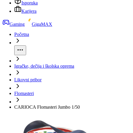
Isporuka
Karijera
Gaming
GigaMAX
Početna
Igračke, dečija i školska oprema
Likovni pribor
Flomasteri
CARIOCA Flomasteri Jumbo 1/50