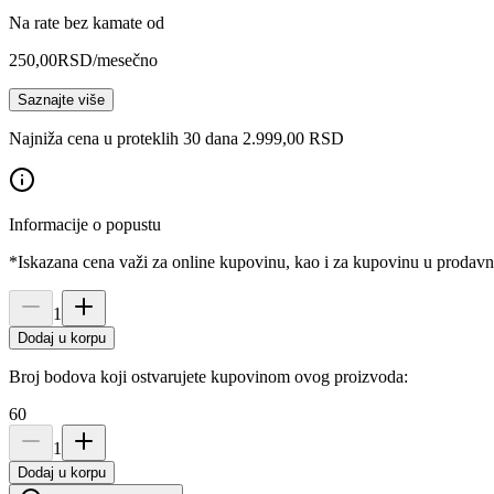
Na rate bez kamate od
250,00
RSD
/mesečno
Saznajte više
Najniža cena u proteklih 30 dana 2.999,00 RSD
Informacije o popustu
*Iskazana cena važi za online kupovinu, kao i za kupovinu u prodav
1
Dodaj u korpu
Broj bodova koji ostvarujete kupovinom ovog proizvoda:
60
1
Dodaj u korpu