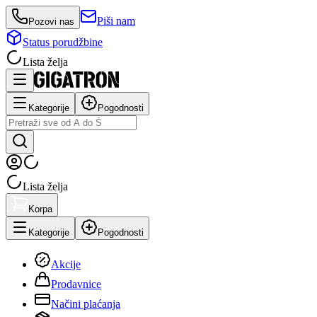
Piši nam
Pozovi nas
Status porudžbine
Lista želja
Kategorije
Pogodnosti
Lista želja
Korpa
Kategorije
Pogodnosti
Akcije
Prodavnice
Načini plaćanja