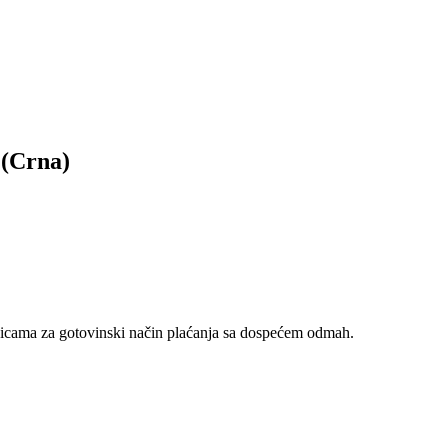
(Crna)
nicama za gotovinski način plaćanja sa dospećem odmah.