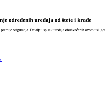
nje određenih uređaja od štete i krađe
 premije osiguranja. Detalje i spisak uređaja obuhvaćenih ovom uslugom
a.