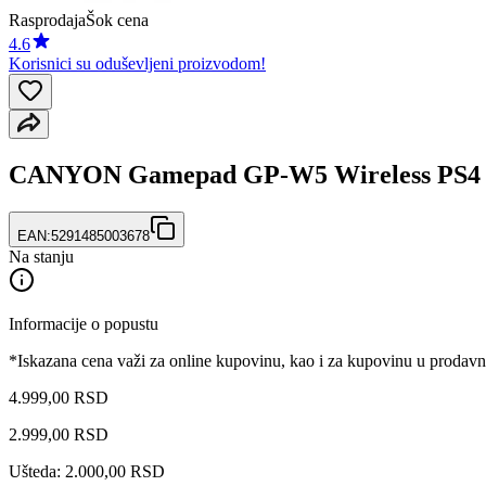
Rasprodaja
Šok cena
4.6
Korisnici su oduševljeni proizvodom!
CANYON Gamepad GP-W5 Wireless PS4 
EAN:
5291485003678
Na stanju
Informacije o popustu
*Iskazana cena važi za online kupovinu, kao i za kupovinu u prodav
4.999,00 RSD
2.999
,
00
RSD
Ušteda: 2.000,00 RSD