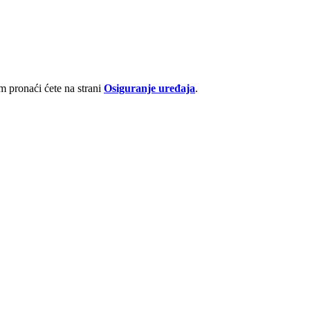
 pronaći ćete na strani
Osiguranje uređaja
.