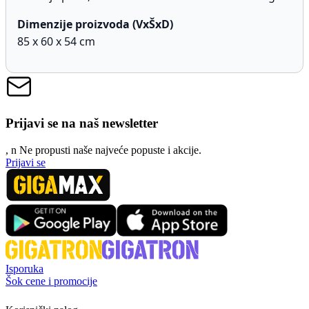
Dimenzije proizvoda (VxŠxD)
85 x 60 x 54 cm
Prijavi se na naš newsletter
, n
N
e propusti naše najveće popuste i akcije.
Prijavi se
Isporuka
Šok cene i promocije