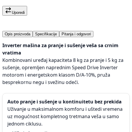
Uporedi
Opis proizvoda
Specifikacije
Pitanja i odgovori
Inverter mašina za pranje i sušenje veša sa crnim
vratima
Kombinovani uređaj kapaciteta 8 kg za pranje i 5 kg za
sušenje, opremljen naprednim Speed Drive Inverter
motorom i energetskom klasom D/A-10%, pruža
besprekornu negu i svežinu odeći.
Auto pranje i sušenje u kontinuitetu bez prekida
Uživanje u maksimalnom komforu i uštedi vremena
uz mogućnost kompletnog tretmana veša u samo
jednom ciklusu.