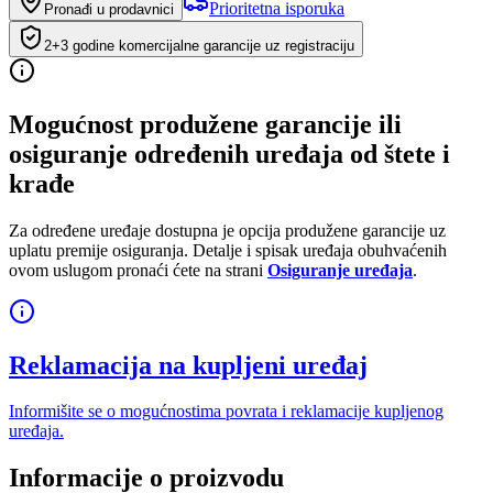
Prioritetna isporuka
Pronađi u prodavnici
2+3 godine komercijalne garancije uz registraciju
Mogućnost produžene garancije ili
osiguranje određenih uređaja od štete i
krađe
Za određene uređaje dostupna je opcija produžene garancije uz
uplatu premije osiguranja. Detalje i spisak uređaja obuhvaćenih
ovom uslugom pronaći ćete na strani
Osiguranje uređaja
.
Reklamacija na kupljeni uređaj
Informišite se o mogućnostima povrata i reklamacije kupljenog
uređaja.
Informacije o proizvodu