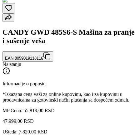
CANDY GWD 485S6-S Mašina za pranje
i sušenje veša
EAN:
8059019118116
Na stanju
Informacije o popustu
*Iskazana cena važi za online kupovinu, kao i za kupovinu u
prodavnicama za gotovinski način plaćanja sa dospećem odmah.
MP Cena: 55.819,00 RSD
47.999
,
00
RSD
Ušteda: 7.820,00 RSD