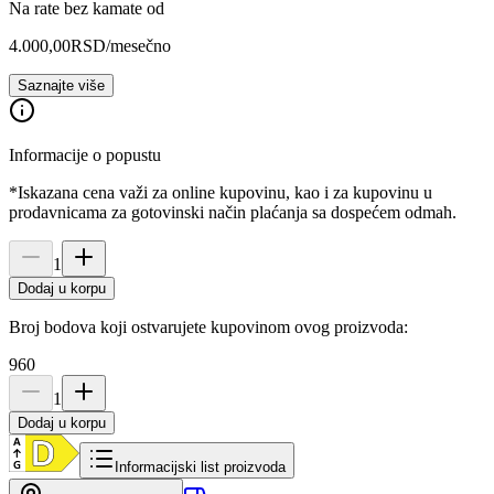
Na rate bez kamate od
4.000,00
RSD
/mesečno
Saznajte više
Informacije o popustu
*Iskazana cena važi za online kupovinu, kao i za kupovinu u
prodavnicama za gotovinski način plaćanja sa dospećem odmah.
1
Dodaj u korpu
Broj bodova koji ostvarujete kupovinom ovog proizvoda:
960
1
Dodaj u korpu
Informacijski list proizvoda