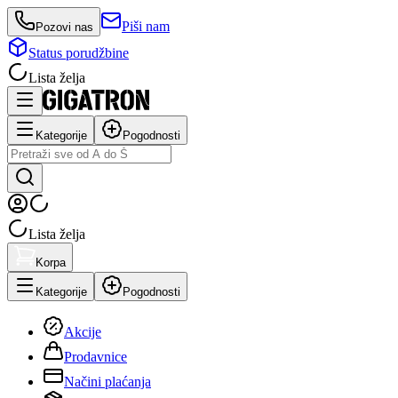
Piši nam
Pozovi nas
Status porudžbine
Lista želja
Kategorije
Pogodnosti
Lista želja
Korpa
Kategorije
Pogodnosti
Akcije
Prodavnice
Načini plaćanja