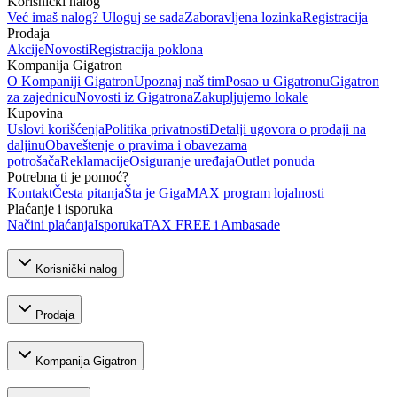
Korisnički nalog
Već imaš nalog? Uloguj se sada
Zaboravljena lozinka
Registracija
Prodaja
Akcije
Novosti
Registracija poklona
Kompanija Gigatron
O Kompaniji Gigatron
Upoznaj naš tim
Posao u Gigatronu
Gigatron
za zajednicu
Novosti iz Gigatrona
Zakupljujemo lokale
Kupovina
Uslovi korišćenja
Politika privatnosti
Detalji ugovora o prodaji na
daljinu
Obaveštenje o pravima i obavezama
potrošača
Reklamacije
Osiguranje uređaja
Outlet ponuda
Potrebna ti je pomoć?
Kontakt
Česta pitanja
Šta je GigaMAX program lojalnosti
Plaćanje i isporuka
Načini plaćanja
Isporuka
TAX FREE i Ambasade
Korisnički nalog
Prodaja
Kompanija Gigatron