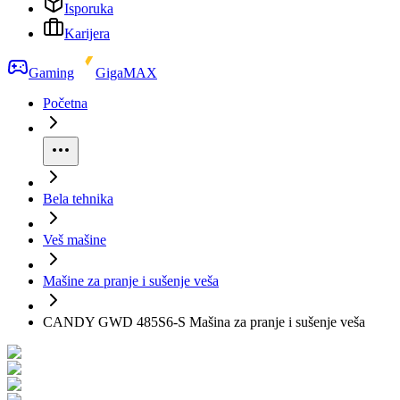
Isporuka
Karijera
Gaming
GigaMAX
Početna
Bela tehnika
Veš mašine
Mašine za pranje i sušenje veša
CANDY GWD 485S6-S Mašina za pranje i sušenje veša