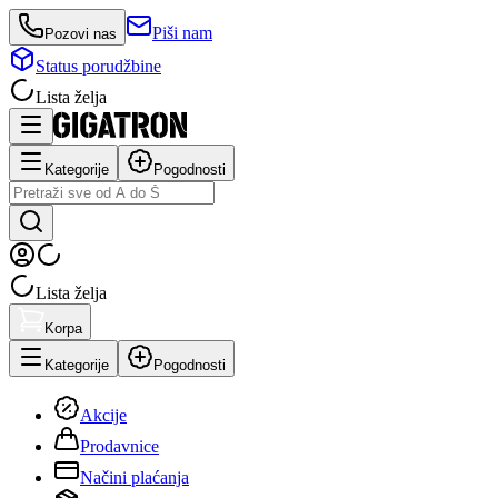
Piši nam
Pozovi nas
Status porudžbine
Lista želja
Kategorije
Pogodnosti
Lista želja
Korpa
Kategorije
Pogodnosti
Akcije
Prodavnice
Načini plaćanja