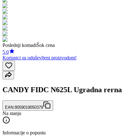
Poslednji komadi
Šok cena
5.0
Korisnici su oduševljeni proizvodom!
CANDY FIDC N625L Ugradna rerna
EAN:
8059019050379
Na stanju
Informacije o popustu