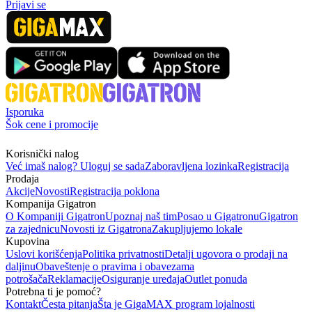
Prijavi se
Isporuka
Šok cene i promocije
Korisnički nalog
Već imaš nalog? Uloguj se sada
Zaboravljena lozinka
Registracija
Prodaja
Akcije
Novosti
Registracija poklona
Kompanija Gigatron
O Kompaniji Gigatron
Upoznaj naš tim
Posao u Gigatronu
Gigatron
za zajednicu
Novosti iz Gigatrona
Zakupljujemo lokale
Kupovina
Uslovi korišćenja
Politika privatnosti
Detalji ugovora o prodaji na
daljinu
Obaveštenje o pravima i obavezama
potrošača
Reklamacije
Osiguranje uređaja
Outlet ponuda
Potrebna ti je pomoć?
Kontakt
Česta pitanja
Šta je GigaMAX program lojalnosti