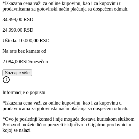
*Iskazana cena važi za online kupovinu, kao i za kupovinu u
prodavnicama za gotovinski način plaćanja sa dospećem odmah.
34.999,00 RSD
24.999
,
00
RSD
Ušteda: 10.000,00 RSD
Na rate bez kamate od
2.084,00
RSD
/mesečno
Saznajte više
Informacije o popustu
*Iskazana cena važi za online kupovinu, kao i za kupovinu u
prodavnicama za gotovinski način plaćanja sa dospećem odmah.
*Ovo je poslednji komad i nije moguća dostava kurirskom službom.
Proizvod možete lično preuzeti isključivo u Gigatron prodavnici u
kojoj se nalazi.