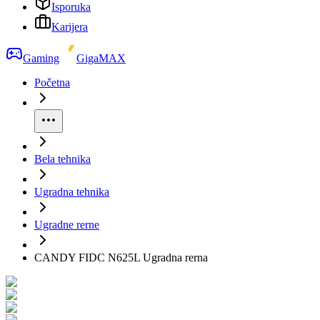
Isporuka
Karijera
Gaming
GigaMAX
Početna
Bela tehnika
Ugradna tehnika
Ugradne rerne
CANDY FIDC N625L Ugradna rerna