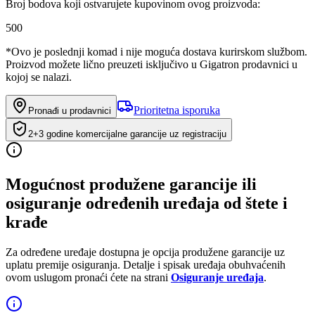
Broj bodova koji ostvarujete kupovinom ovog proizvoda:
500
*Ovo je poslednji komad i nije moguća dostava kurirskom službom.
Proizvod možete lično preuzeti isključivo u Gigatron prodavnici u
kojoj se nalazi.
Prioritetna isporuka
Pronađi u prodavnici
2+3 godine komercijalne garancije uz registraciju
Mogućnost produžene garancije ili
osiguranje određenih uređaja od štete i
krađe
Za određene uređaje dostupna je opcija produžene garancije uz
uplatu premije osiguranja. Detalje i spisak uređaja obuhvaćenih
ovom uslugom pronaći ćete na strani
Osiguranje uređaja
.