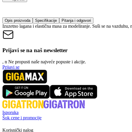
Opis proizvoda
Specifikacije
Pitanja i odgovori
Izuzetno lagana i elastična masa za modeliranje. Suši se na vazduhu, n
Prijavi se na naš newsletter
, n
N
e propusti naše najveće popuste i akcije.
Prijavi se
Isporuka
Šok cene i promocije
Korisnički nalog