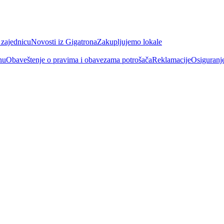
 zajednicu
Novosti iz Gigatrona
Zakupljujemo lokale
nu
Obaveštenje o pravima i obavezama potrošača
Reklamacije
Osiguranj