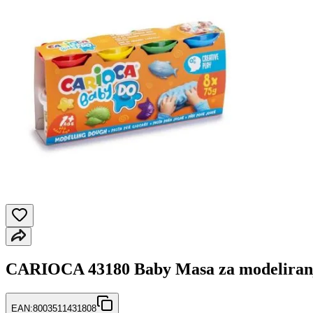
CARIOCA 43180 Baby Masa za modeliranj
EAN:
8003511431808