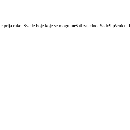
e prlja ruke. Svetle boje koje se mogu mešati zajedno. Sadrži pšenicu. P