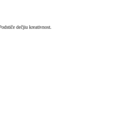
odstiče dečjiu kreativnost.