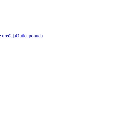
e uređaja
Outlet ponuda