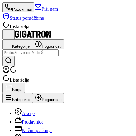
Piši nam
Pozovi nas
Status porudžbine
Lista želja
Kategorije
Pogodnosti
Lista želja
Korpa
Kategorije
Pogodnosti
Akcije
Prodavnice
Načini plaćanja