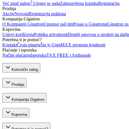
Već imaš nalog? Uloguj se sada
Zaboravljena lozinka
Registracija
Prodaja
Akcije
Novosti
Registracija poklona
Kompanija Gigatron
O Kompaniji Gigatron
Upoznaj naš tim
Posao u Gigatronu
Gigatron za
Kupovina
Uslovi korišćenja
Politika privatnosti
Detalji ugovora o prodaji na dalji
Potrebna ti je pomoć?
Kontakt
Česta pitanja
Šta je GigaMAX program lojalnosti
Plaćanje i isporuka
Načini plaćanja
Isporuka
TAX FREE i Ambasade
Korisnički nalog
Prodaja
Kompanija Gigatron
Kupovina