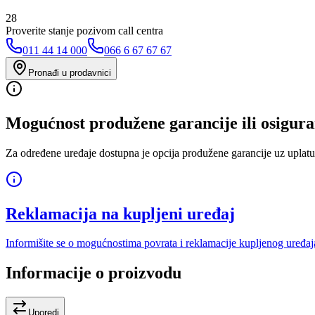
28
Proverite stanje pozivom call centra
011 44 14 000
066 6 67 67 67
Pronađi u prodavnici
Mogućnost produžene garancije ili osigura
Za određene uređaje dostupna je opcija produžene garancije uz uplatu
Reklamacija na kupljeni uređaj
Informišite se o mogućnostima povrata i reklamacije kupljenog uređaj
Informacije o proizvodu
Uporedi