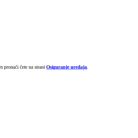
 pronaći ćete na strani
Osiguranje uređaja
.