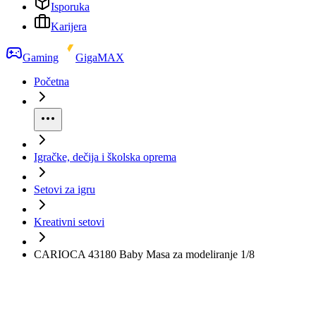
Isporuka
Karijera
Gaming
GigaMAX
Početna
Igračke, dečija i školska oprema
Setovi za igru
Kreativni setovi
CARIOCA 43180 Baby Masa za modeliranje 1/8