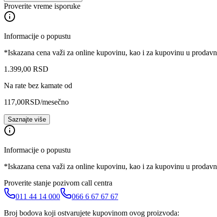
Proverite vreme isporuke
Informacije o popustu
*Iskazana cena važi za online kupovinu, kao i za kupovinu u prodav
1.399
,
00
RSD
Na rate bez kamate od
117,00
RSD
/mesečno
Saznajte više
Informacije o popustu
*Iskazana cena važi za online kupovinu, kao i za kupovinu u prodav
Proverite stanje pozivom call centra
011 44 14 000
066 6 67 67 67
Broj bodova koji ostvarujete kupovinom ovog proizvoda: