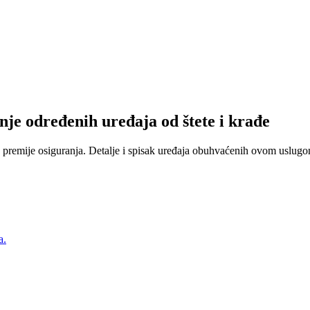
nje određenih uređaja od štete i krađe
 premije osiguranja. Detalje i spisak uređaja obuhvaćenih ovom uslugom
a.