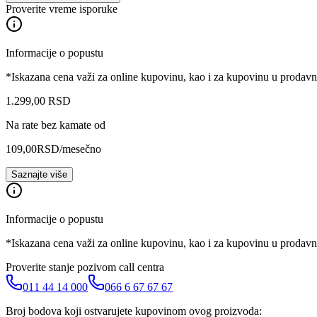
Proverite vreme isporuke
Informacije o popustu
*Iskazana cena važi za online kupovinu, kao i za kupovinu u prodav
1.299
,
00
RSD
Na rate bez kamate od
109,00
RSD
/mesečno
Saznajte više
Informacije o popustu
*Iskazana cena važi za online kupovinu, kao i za kupovinu u prodav
Proverite stanje pozivom call centra
011 44 14 000
066 6 67 67 67
Broj bodova koji ostvarujete kupovinom ovog proizvoda: