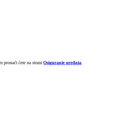
 pronaći ćete na strani
Osiguranje uređaja
.