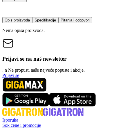
Opis proizvoda
Specifikacije
Pitanja i odgovori
Nema opisa proizvoda.
Prijavi se na naš newsletter
, n
N
e propusti naše najveće popuste i akcije.
Prijavi se
Isporuka
Šok cene i promocije