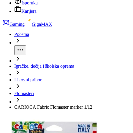
Isporuka
Karijera
Gaming
GigaMAX
Početna
Igračke, dečija i školska oprema
Likovni pribor
Flomasteri
CARIOCA Fabric Flomaster marker 1/12