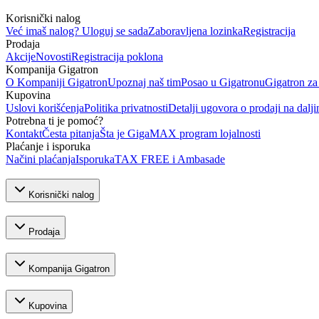
Korisnički nalog
Već imaš nalog? Uloguj se sada
Zaboravljena lozinka
Registracija
Prodaja
Akcije
Novosti
Registracija poklona
Kompanija Gigatron
O Kompaniji Gigatron
Upoznaj naš tim
Posao u Gigatronu
Gigatron za
Kupovina
Uslovi korišćenja
Politika privatnosti
Detalji ugovora o prodaji na dalji
Potrebna ti je pomoć?
Kontakt
Česta pitanja
Šta je GigaMAX program lojalnosti
Plaćanje i isporuka
Načini plaćanja
Isporuka
TAX FREE i Ambasade
Korisnički nalog
Prodaja
Kompanija Gigatron
Kupovina