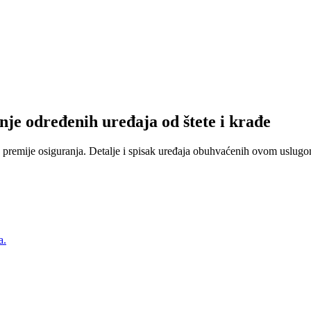
nje određenih uređaja od štete i krađe
 premije osiguranja. Detalje i spisak uređaja obuhvaćenih ovom uslugom
a.