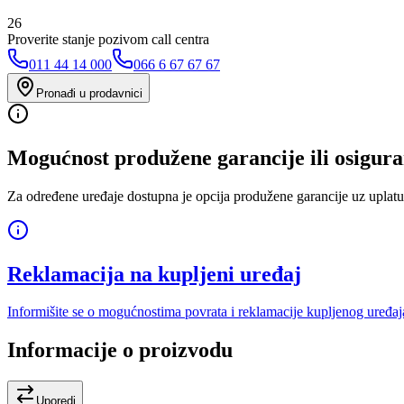
26
Proverite stanje pozivom call centra
011 44 14 000
066 6 67 67 67
Pronađi u prodavnici
Mogućnost produžene garancije ili osigura
Za određene uređaje dostupna je opcija produžene garancije uz uplatu
Reklamacija na kupljeni uređaj
Informišite se o mogućnostima povrata i reklamacije kupljenog uređaj
Informacije o proizvodu
Uporedi