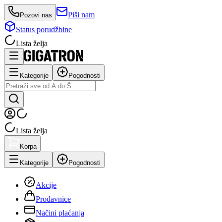
Piši nam
Pozovi nas
Status porudžbine
Lista želja
Kategorije
Pogodnosti
Lista želja
Korpa
Kategorije
Pogodnosti
Akcije
Prodavnice
Načini plaćanja