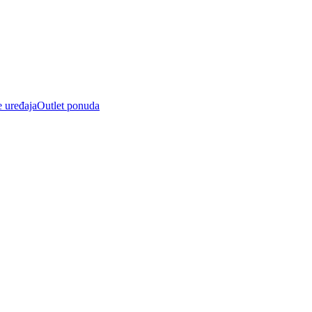
e uređaja
Outlet ponuda