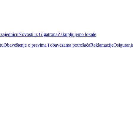
 zajednicu
Novosti iz Gigatrona
Zakupljujemo lokale
nu
Obaveštenje o pravima i obavezama potrošača
Reklamacije
Osiguranj