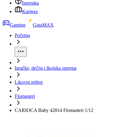
Isporuka
Karijera
Gaming
GigaMAX
Početna
Igračke, dečija i školska oprema
Likovni pribor
Flomasteri
CARIOCA Baby 42814 Flomasteri 1/12