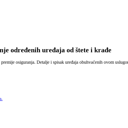
nje određenih uređaja od štete i krađe
 premije osiguranja. Detalje i spisak uređaja obuhvaćenih ovom uslugom
a.