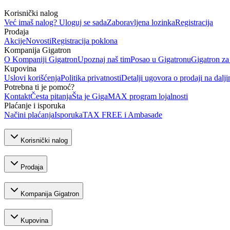
Korisnički nalog
Već imaš nalog? Uloguj se sada
Zaboravljena lozinka
Registracija
Prodaja
Akcije
Novosti
Registracija poklona
Kompanija Gigatron
O Kompaniji Gigatron
Upoznaj naš tim
Posao u Gigatronu
Gigatron za
Kupovina
Uslovi korišćenja
Politika privatnosti
Detalji ugovora o prodaji na dalji
Potrebna ti je pomoć?
Kontakt
Česta pitanja
Šta je GigaMAX program lojalnosti
Plaćanje i isporuka
Načini plaćanja
Isporuka
TAX FREE i Ambasade
Korisnički nalog
Prodaja
Kompanija Gigatron
Kupovina