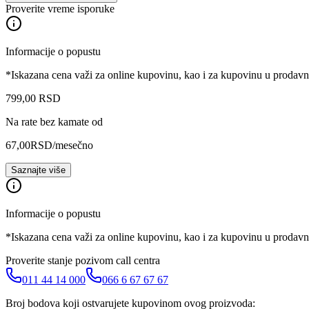
Proverite vreme isporuke
Informacije o popustu
*Iskazana cena važi za online kupovinu, kao i za kupovinu u prodav
799
,
00
RSD
Na rate bez kamate od
67,00
RSD
/mesečno
Saznajte više
Informacije o popustu
*Iskazana cena važi za online kupovinu, kao i za kupovinu u prodav
Proverite stanje pozivom call centra
011 44 14 000
066 6 67 67 67
Broj bodova koji ostvarujete kupovinom ovog proizvoda: