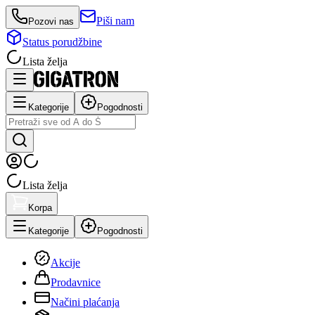
Piši nam
Pozovi nas
Status porudžbine
Lista želja
Kategorije
Pogodnosti
Lista želja
Korpa
Kategorije
Pogodnosti
Akcije
Prodavnice
Načini plaćanja