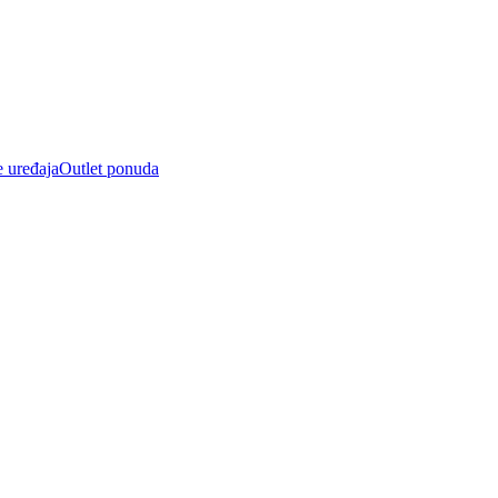
e uređaja
Outlet ponuda