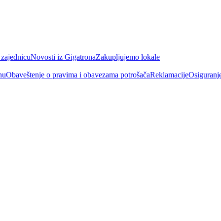
 zajednicu
Novosti iz Gigatrona
Zakupljujemo lokale
nu
Obaveštenje o pravima i obavezama potrošača
Reklamacije
Osiguranj