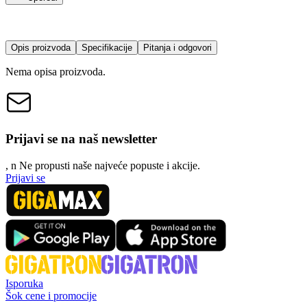
Opis proizvoda
Specifikacije
Pitanja i odgovori
Nema opisa proizvoda.
Prijavi se na naš newsletter
, n
N
e propusti naše najveće popuste i akcije.
Prijavi se
Isporuka
Šok cene i promocije