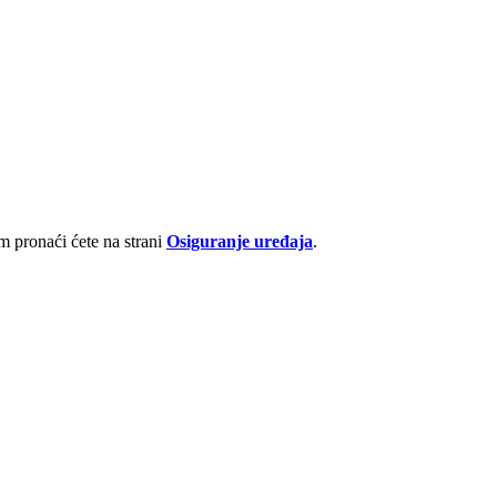
 pronaći ćete na strani
Osiguranje uređaja
.