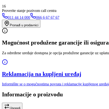
16
Proverite stanje pozivom call centra
011 44 14 000
066 6 67 67 67
Pronađi u prodavnici
Mogućnost produžene garancije ili osigura
Za određene uređaje dostupna je opcija produžene garancije uz uplatu
Reklamacija na kupljeni uređaj
Informišite se o mogućnostima povrata i reklamacije kupljenog uređaj
Informacije o proizvodu
Uporedi