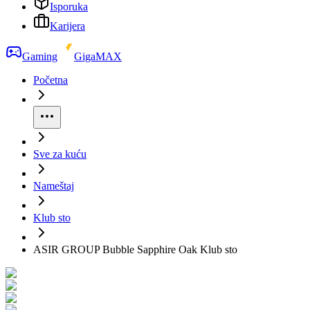
Isporuka
Karijera
Gaming
GigaMAX
Početna
Sve za kuću
Nameštaj
Klub sto
ASIR GROUP Bubble Sapphire Oak Klub sto