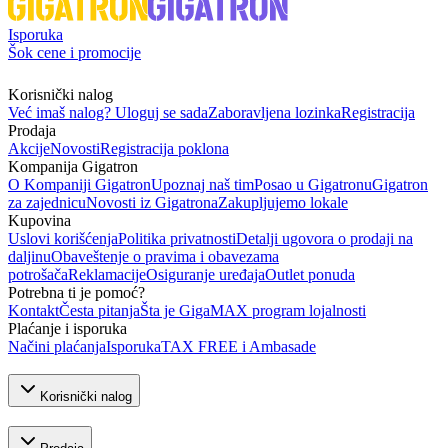
Isporuka
Šok cene i promocije
Korisnički nalog
Već imaš nalog? Uloguj se sada
Zaboravljena lozinka
Registracija
Prodaja
Akcije
Novosti
Registracija poklona
Kompanija Gigatron
O Kompaniji Gigatron
Upoznaj naš tim
Posao u Gigatronu
Gigatron
za zajednicu
Novosti iz Gigatrona
Zakupljujemo lokale
Kupovina
Uslovi korišćenja
Politika privatnosti
Detalji ugovora o prodaji na
daljinu
Obaveštenje o pravima i obavezama
potrošača
Reklamacije
Osiguranje uređaja
Outlet ponuda
Potrebna ti je pomoć?
Kontakt
Česta pitanja
Šta je GigaMAX program lojalnosti
Plaćanje i isporuka
Načini plaćanja
Isporuka
TAX FREE i Ambasade
Korisnički nalog