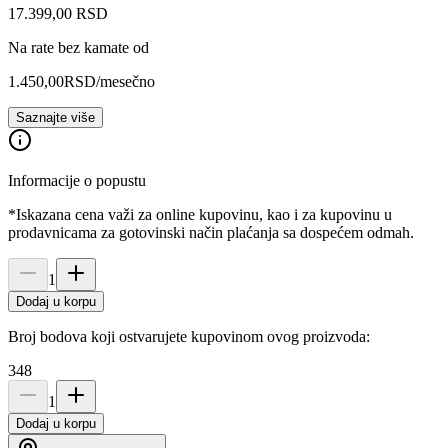
17.399
,
00
RSD
Na rate bez kamate od
1.450,00
RSD
/mesečno
Saznajte više
Informacije o popustu
*Iskazana cena važi za online kupovinu, kao i za kupovinu u
prodavnicama za gotovinski način plaćanja sa dospećem odmah.
1
Dodaj u korpu
Broj bodova koji ostvarujete kupovinom ovog proizvoda:
348
1
Dodaj u korpu