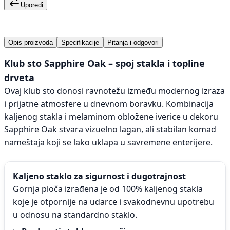
Uporedi
Opis proizvoda
Specifikacije
Pitanja i odgovori
Klub sto Sapphire Oak – spoj stakla i topline
drveta
Ovaj klub sto donosi ravnotežu između modernog izraza
i prijatne atmosfere u dnevnom boravku. Kombinacija
kaljenog stakla i melaminom obložene iverice u dekoru
Sapphire Oak stvara vizuelno lagan, ali stabilan komad
nameštaja koji se lako uklapa u savremene enterijere.
Kaljeno staklo za sigurnost i dugotrajnost
Gornja ploča izrađena je od 100% kaljenog stakla
koje je otpornije na udarce i svakodnevnu upotrebu
u odnosu na standardno staklo.