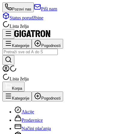
Piši nam
Pozovi nas
Status porudžbine
Lista želja
Kategorije
Pogodnosti
Lista želja
Korpa
Kategorije
Pogodnosti
Akcije
Prodavnice
Načini plaćanja