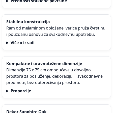
Prednosti staklene površine
Stabilna konstrukcija
Ram od melaminom obložene iverice pruža čvrstinu
i pouzdanu osnovu za svakodnevnu upotrebu.
Više o izradi
Kompaktne i uravnotežene dimenzije
Dimenzije 75 x 75 cm omogućavaju dovoljno
prostora za posluženje, dekoraciju ili svakodnevne
predmete, bez opterećivanja prostora.
Proporcije
Dekor Sapphire Oak