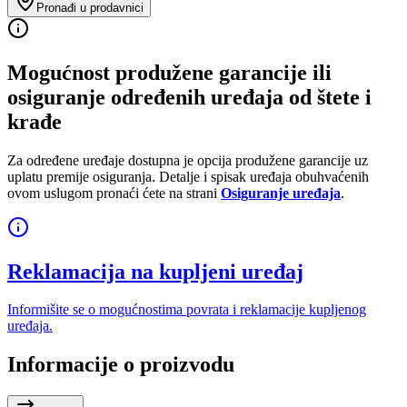
Pronađi u prodavnici
Mogućnost produžene garancije ili
osiguranje određenih uređaja od štete i
krađe
Za određene uređaje dostupna je opcija produžene garancije uz
uplatu premije osiguranja. Detalje i spisak uređaja obuhvaćenih
ovom uslugom pronaći ćete na strani
Osiguranje uređaja
.
Reklamacija na kupljeni uređaj
Informišite se o mogućnostima povrata i reklamacije kupljenog
uređaja.
Informacije o proizvodu