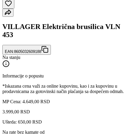
VILLAGER Električna brusilica VLN
453
EAN:
8605032609188
Na stanju
Informacije o popustu
*Iskazana cena važi za online kupovinu, kao i za kupovinu u
prodavnicama za gotovinski način plaćanja sa dospećem odmah.
MP Cena: 4.649,00 RSD
3.999
,
00
RSD
Ušteda: 650,00 RSD
Na rate bez kamate od