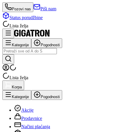
Piši nam
Pozovi nas
Status porudžbine
Lista želja
Kategorije
Pogodnosti
Lista želja
Korpa
Kategorije
Pogodnosti
Akcije
Prodavnice
Načini plaćanja