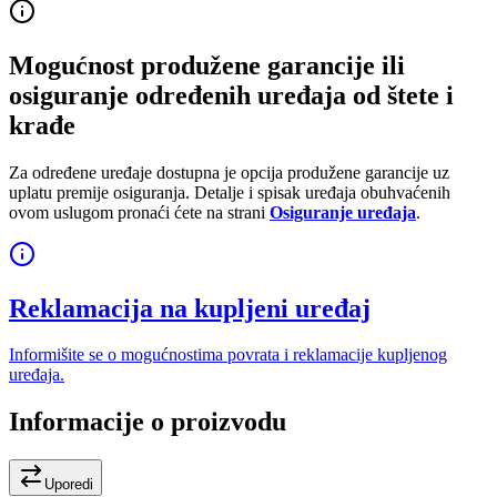
Mogućnost produžene garancije ili
osiguranje određenih uređaja od štete i
krađe
Za određene uređaje dostupna je opcija produžene garancije uz
uplatu premije osiguranja. Detalje i spisak uređaja obuhvaćenih
ovom uslugom pronaći ćete na strani
Osiguranje uređaja
.
Reklamacija na kupljeni uređaj
Informišite se o mogućnostima povrata i reklamacije kupljenog
uređaja.
Informacije o proizvodu
Uporedi