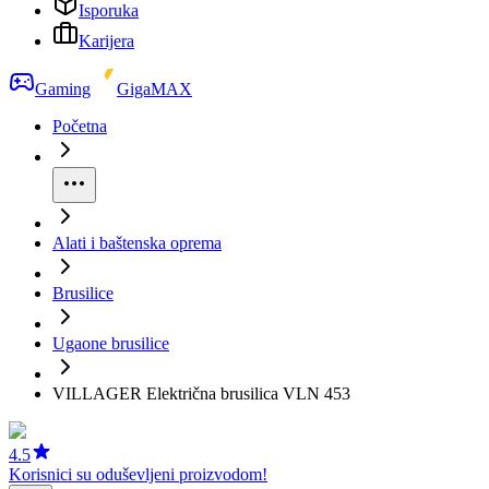
Isporuka
Karijera
Gaming
GigaMAX
Početna
Alati i baštenska oprema
Brusilice
Ugaone brusilice
VILLAGER Električna brusilica VLN 453
4.5
Korisnici su oduševljeni proizvodom!