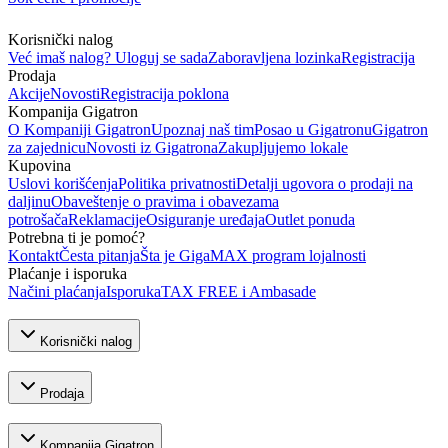
Korisnički nalog
Već imaš nalog? Uloguj se sada
Zaboravljena lozinka
Registracija
Prodaja
Akcije
Novosti
Registracija poklona
Kompanija Gigatron
O Kompaniji Gigatron
Upoznaj naš tim
Posao u Gigatronu
Gigatron
za zajednicu
Novosti iz Gigatrona
Zakupljujemo lokale
Kupovina
Uslovi korišćenja
Politika privatnosti
Detalji ugovora o prodaji na
daljinu
Obaveštenje o pravima i obavezama
potrošača
Reklamacije
Osiguranje uređaja
Outlet ponuda
Potrebna ti je pomoć?
Kontakt
Česta pitanja
Šta je GigaMAX program lojalnosti
Plaćanje i isporuka
Načini plaćanja
Isporuka
TAX FREE i Ambasade
Korisnički nalog
Prodaja
Kompanija Gigatron