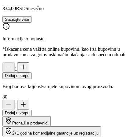
334,00
RSD
/mesečno
Saznajte više
Informacije o popustu
*Iskazana cena važi za online kupovinu, kao i za kupovinu u
prodavnicama za gotovinski način plaćanja sa dospećem odmah.
1
Dodaj u korpu
Broj bodova koji ostvarujete kupovinom ovog proizvoda:
80
1
Dodaj u korpu
Pronađi u prodavnici
2+1 godina komercijalne garancije uz registraciju