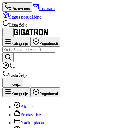
Piši nam
Pozovi nas
Status porudžbine
Lista želja
Kategorije
Pogodnosti
Lista želja
Korpa
Kategorije
Pogodnosti
Akcije
Prodavnice
Načini plaćanja