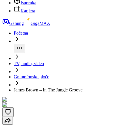
Isporuka
Karijera
Gaming
GigaMAX
Početna
TV, audio, video
Gramofonske ploče
James Brown – In The Jungle Groove