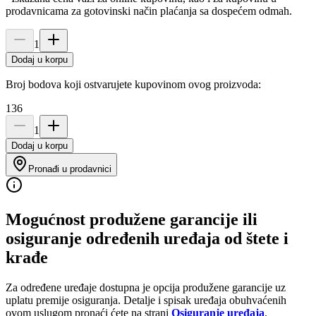
prodavnicama za gotovinski način plaćanja sa dospećem odmah.
1
Dodaj u korpu
Broj bodova koji ostvarujete kupovinom ovog proizvoda:
136
1
Dodaj u korpu
Pronađi u prodavnici
Mogućnost produžene garancije ili
osiguranje određenih uređaja od štete i
krađe
Za određene uređaje dostupna je opcija produžene garancije uz
uplatu premije osiguranja. Detalje i spisak uređaja obuhvaćenih
ovom uslugom pronaći ćete na strani
Osiguranje uređaja
.