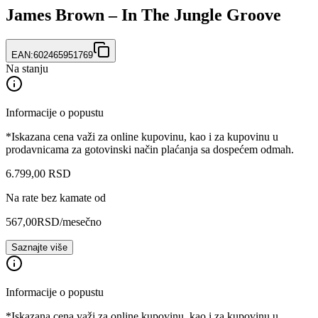
James Brown – In The Jungle Groove
EAN:
602465951769
Na stanju
Informacije o popustu
*Iskazana cena važi za online kupovinu, kao i za kupovinu u
prodavnicama za gotovinski način plaćanja sa dospećem odmah.
6.799
,
00
RSD
Na rate bez kamate od
567,00
RSD
/mesečno
Saznajte više
Informacije o popustu
*Iskazana cena važi za online kupovinu, kao i za kupovinu u