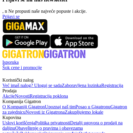
, n
N
e propusti naše najveće popuste i akcije.
Prijavi se
Isporuka
Šok cene i promocije
Korisnički nalog
Već imaš nalog? Uloguj se sada
Zaboravljena lozinka
Registracija
Prodaja
Akcije
Novosti
Registracija poklona
Kompanija Gigatron
O Kompaniji Gigatron
Upoznaj naš tim
Posao u Gigatronu
Gigatron
za zajednicu
Novosti iz Gigatrona
Zakupljujemo lokale
Kupovina
Uslovi korišćenja
Politika privatnosti
Detalji ugovora o prodaji na
daljinu
Obaveštenje o pravima i obavezama