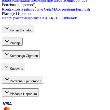
potrošača
Reklamacije
Osiguranje uređaja
Outlet ponuda
Potrebna ti je pomoć?
Kontakt
Česta pitanja
Šta je GigaMAX program lojalnosti
Plaćanje i isporuka
Načini plaćanja
Isporuka
TAX FREE i Ambasade
Korisnički nalog
Prodaja
Kompanija Gigatron
Kupovina
Potrebna ti je pomoć?
Plaćanje i isporuka