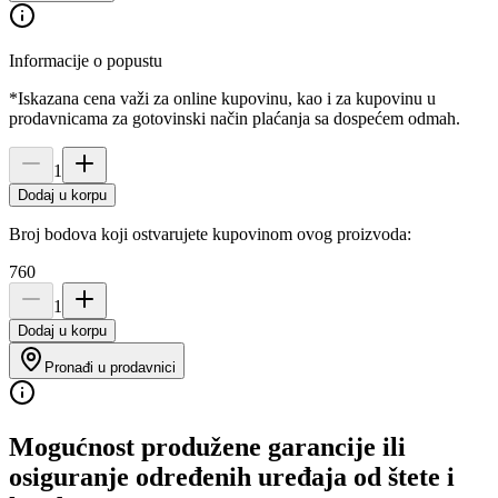
Informacije o popustu
*Iskazana cena važi za online kupovinu, kao i za kupovinu u
prodavnicama za gotovinski način plaćanja sa dospećem odmah.
1
Dodaj u korpu
Broj bodova koji ostvarujete kupovinom ovog proizvoda:
760
1
Dodaj u korpu
Pronađi u prodavnici
Mogućnost produžene garancije ili
osiguranje određenih uređaja od štete i