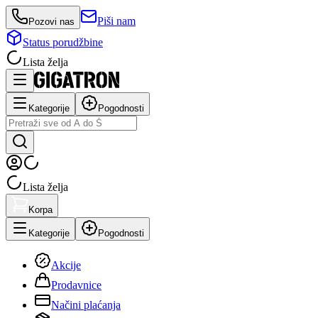
Piši nam
Pozovi nas
Status porudžbine
Lista želja
Kategorije
Pogodnosti
Lista želja
Korpa
Kategorije
Pogodnosti
Akcije
Prodavnice
Načini plaćanja