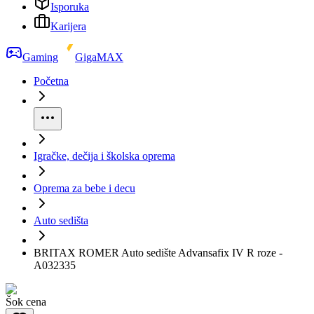
Isporuka
Karijera
Gaming
GigaMAX
Početna
Igračke, dečija i školska oprema
Oprema za bebe i decu
Auto sedišta
BRITAX ROMER Auto sedište Advansafix IV R roze -
A032335
Šok cena