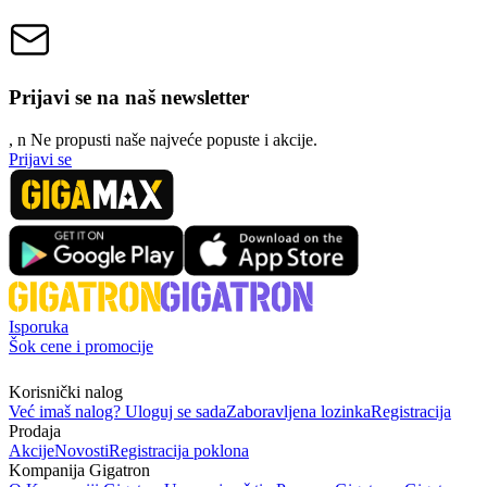
Prijavi se na naš newsletter
, n
N
e propusti naše najveće popuste i akcije.
Prijavi se
Isporuka
Šok cene i promocije
Korisnički nalog
Već imaš nalog? Uloguj se sada
Zaboravljena lozinka
Registracija
Prodaja
Akcije
Novosti
Registracija poklona
Kompanija Gigatron