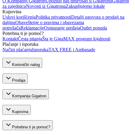
O Kompaniji Gigatron
Upoznaj naš tim
Posao u Gigatronu
Gigatron
za zajednicu
Novosti iz Gigatrona
Zakupljujemo lokale
Kupovina
Uslovi korišćenja
Politika privatnosti
Detalji ugovora o prodaji na
daljinu
Obaveštenje o pravima i obavezama
potrošača
Reklamacije
Osiguranje uređaja
Outlet ponuda
Potrebna ti je pomoć?
Kontakt
Česta pitanja
Šta je GigaMAX program lojalnosti
Plaćanje i isporuka
Načini plaćanja
Isporuka
TAX FREE i Ambasade
Korisnički nalog
Prodaja
Kompanija Gigatron
Kupovina
Potrebna ti je pomoć?