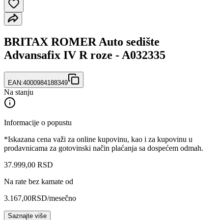
BRITAX ROMER Auto sedište
Advansafix IV R roze - A032335
EAN:
4000984188349
Na stanju
Informacije o popustu
*Iskazana cena važi za online kupovinu, kao i za kupovinu u
prodavnicama za gotovinski način plaćanja sa dospećem odmah.
37.999
,
00
RSD
Na rate bez kamate od
3.167,00
RSD
/mesečno
Saznajte više