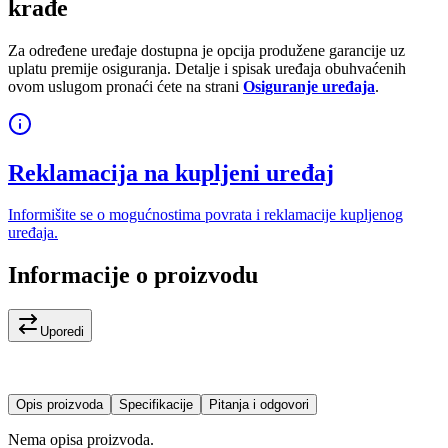
krađe
Za određene uređaje dostupna je opcija produžene garancije uz
uplatu premije osiguranja. Detalje i spisak uređaja obuhvaćenih
ovom uslugom pronaći ćete na strani
Osiguranje uređaja
.
Reklamacija na kupljeni uređaj
Informišite se o mogućnostima povrata i reklamacije kupljenog
uređaja.
Informacije o proizvodu
Uporedi
Opis proizvoda
Specifikacije
Pitanja i odgovori
Nema opisa proizvoda.