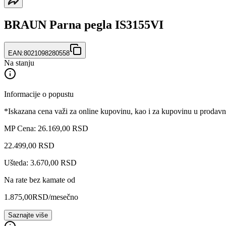
BRAUN Parna pegla IS3155VI
EAN:
8021098280558
Na stanju
Informacije o popustu
*Iskazana cena važi za online kupovinu, kao i za kupovinu u prodav
MP Cena: 26.169,00 RSD
22.499
,
00
RSD
Ušteda: 3.670,00 RSD
Na rate bez kamate od
1.875,00
RSD
/mesečno
Saznajte više