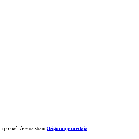
 pronaći ćete na strani
Osiguranje uređaja
.