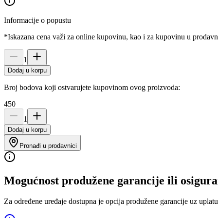
Informacije o popustu
*Iskazana cena važi za online kupovinu, kao i za kupovinu u prodav
1
Dodaj u korpu
Broj bodova koji ostvarujete kupovinom ovog proizvoda:
450
1
Dodaj u korpu
Pronađi u prodavnici
Mogućnost produžene garancije ili osigura
Za određene uređaje dostupna je opcija produžene garancije uz uplatu