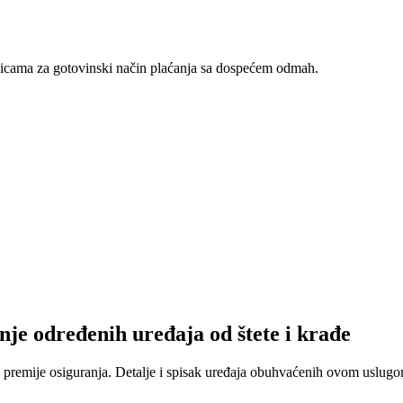
nicama za gotovinski način plaćanja sa dospećem odmah.
nje određenih uređaja od štete i krađe
 premije osiguranja. Detalje i spisak uređaja obuhvaćenih ovom uslugom