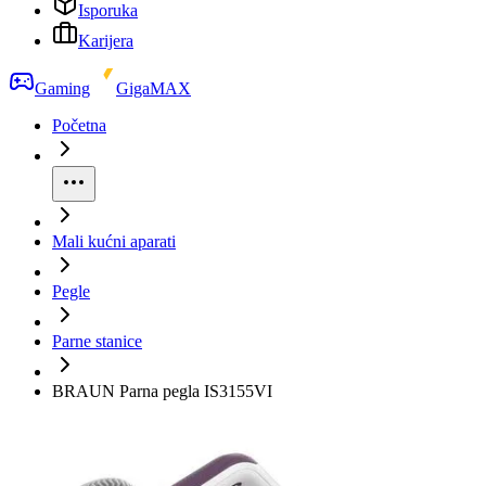
Isporuka
Karijera
Gaming
GigaMAX
Početna
Mali kućni aparati
Pegle
Parne stanice
BRAUN Parna pegla IS3155VI