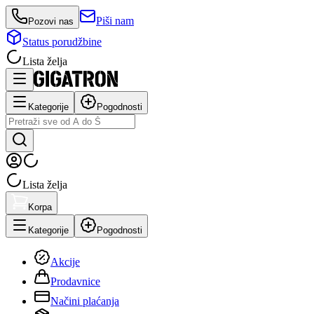
Piši nam
Pozovi nas
Status porudžbine
Lista želja
Kategorije
Pogodnosti
Lista želja
Korpa
Kategorije
Pogodnosti
Akcije
Prodavnice
Načini plaćanja