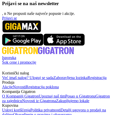
Prijavi se na naš newsletter
, n
N
e propusti naše najveće popuste i akcije.
Prijavi se
Isporuka
Šok cene i promocije
Korisnički nalog
Već imaš nalog? Uloguj se sada
Zaboravljena lozinka
Registracija
Prodaja
Akcije
Novosti
Registracija poklona
Kompanija Gigatron
O Kompaniji Gigatron
Upoznaj naš tim
Posao u Gigatronu
Gigatron
za zajednicu
Novosti iz Gigatrona
Zakupljujemo lokale
Kupovina
Uslovi korišćenja
Politika privatnosti
Detalji ugovora o prodaji na
daljinu
Obaveštenje o pravima i obavezama