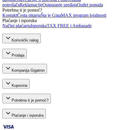
potrošača
Reklamacije
Osiguranje uređaja
Outlet ponuda
Potrebna ti je pomoć?
Kontakt
Česta pitanja
Šta je GigaMAX program lojalnosti
Plaćanje i isporuka
Načini plaćanja
Isporuka
TAX FREE i Ambasade
Korisnički nalog
Prodaja
Kompanija Gigatron
Kupovina
Potrebna ti je pomoć?
Plaćanje i isporuka