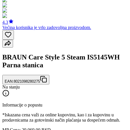
4.3
Većina korisnika je vrlo zadovoljna proizvodom.
BRAUN Care Style 5 Steam IS5145WH
Parna stanica
EAN:
8021098280275
Na stanju
Informacije o popustu
*Iskazana cena važi za online kupovinu, kao i za kupovinu u
prodavnicama za gotovinski način plaćanja sa dospećem odmah.
MP Cena: 29.069,00 RSD