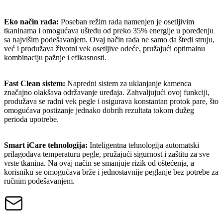
Eko način rada:
Poseban režim rada namenjen je osetljivim
tkaninama i omogućava uštedu od preko 35% energije u poređenju
sa najvišim podešavanjem. Ovaj način rada ne samo da štedi struju,
već i produžava životni vek osetljive odeće, pružajući optimalnu
kombinaciju pažnje i efikasnosti.
Fast Clean sistem:
Napredni sistem za uklanjanje kamenca
značajno olakšava održavanje uređaja. Zahvaljujući ovoj funkciji,
produžava se radni vek pegle i osigurava konstantan protok pare, što
omogućava postizanje jednako dobrih rezultata tokom dužeg
perioda upotrebe.
Smart iCare tehnologija:
Inteligentna tehnologija automatski
prilagođava temperaturu pegle, pružajući sigurnost i zaštitu za sve
vrste tkanina. Na ovaj način se smanjuje rizik od oštećenja, a
korisniku se omogućava brže i jednostavnije peglanje bez potrebe za
ručnim podešavanjem.