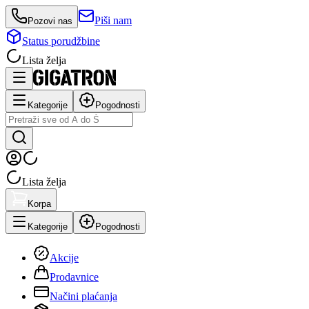
Piši nam
Pozovi nas
Status porudžbine
Lista želja
Kategorije
Pogodnosti
Lista želja
Korpa
Kategorije
Pogodnosti
Akcije
Prodavnice
Načini plaćanja