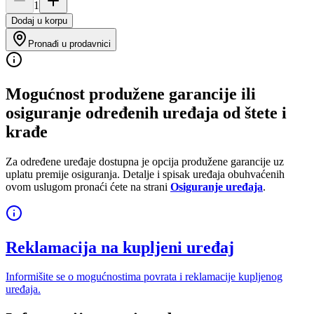
1
Dodaj u korpu
Pronađi u prodavnici
Mogućnost produžene garancije ili
osiguranje određenih uređaja od štete i
krađe
Za određene uređaje dostupna je opcija produžene garancije uz
uplatu premije osiguranja. Detalje i spisak uređaja obuhvaćenih
ovom uslugom pronaći ćete na strani
Osiguranje uređaja
.
Reklamacija na kupljeni uređaj
Informišite se o mogućnostima povrata i reklamacije kupljenog
uređaja.