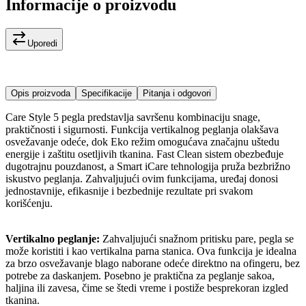
Informacije o proizvodu
Uporedi
Opis proizvoda
Specifikacije
Pitanja i odgovori
Care Style 5 pegla predstavlja savršenu kombinaciju snage,
praktičnosti i sigurnosti. Funkcija vertikalnog peglanja olakšava
osvežavanje odeće, dok Eko režim omogućava značajnu uštedu
energije i zaštitu osetljivih tkanina. Fast Clean sistem obezbeđuje
dugotrajnu pouzdanost, a Smart iCare tehnologija pruža bezbrižno
iskustvo peglanja. Zahvaljujući ovim funkcijama, uređaj donosi
jednostavnije, efikasnije i bezbednije rezultate pri svakom
korišćenju.
Vertikalno peglanje:
Zahvaljujući snažnom pritisku pare, pegla se
može koristiti i kao vertikalna parna stanica. Ova funkcija je idealna
za brzo osvežavanje blago naborane odeće direktno na ofingeru, bez
potrebe za daskanjem. Posebno je praktična za peglanje sakoa,
haljina ili zavesa, čime se štedi vreme i postiže besprekoran izgled
tkanina.