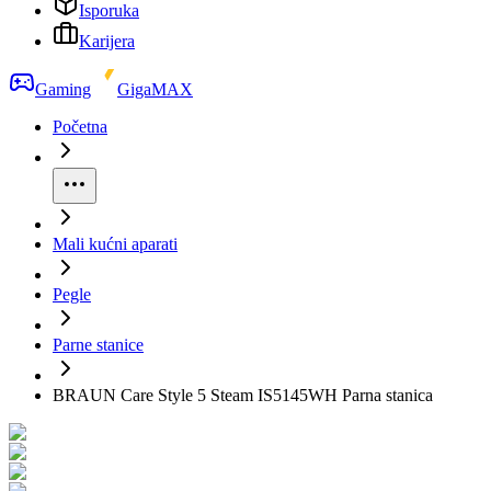
Isporuka
Karijera
Gaming
GigaMAX
Početna
Mali kućni aparati
Pegle
Parne stanice
BRAUN Care Style 5 Steam IS5145WH Parna stanica