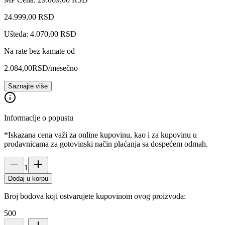
24.999
,
00
RSD
Ušteda: 4.070,00 RSD
Na rate bez kamate od
2.084,00
RSD
/mesečno
Saznajte više
Informacije o popustu
*Iskazana cena važi za online kupovinu, kao i za kupovinu u
prodavnicama za gotovinski način plaćanja sa dospećem odmah.
1
Dodaj u korpu
Broj bodova koji ostvarujete kupovinom ovog proizvoda:
500