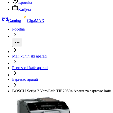
Isporuka
Karijera
Gaming
GigaMAX
Početna
Mali kuhinjski aparati
Espresso i kafe aparati
Espresso aparati
BOSCH Serija 2 VeroCafe TIE20504 Aparat za espresso kafu