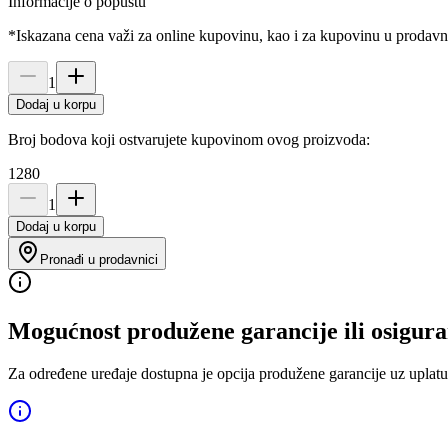
Informacije o popustu
*Iskazana cena važi za online kupovinu, kao i za kupovinu u prodav
1
Dodaj u korpu
Broj bodova koji ostvarujete kupovinom ovog proizvoda:
1280
1
Dodaj u korpu
Pronađi u prodavnici
Mogućnost produžene garancije ili osigura
Za određene uređaje dostupna je opcija produžene garancije uz uplatu