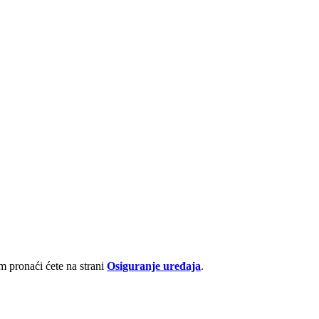
 pronaći ćete na strani
Osiguranje uređaja
.