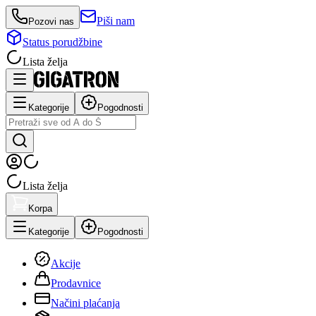
Piši nam
Pozovi nas
Status porudžbine
Lista želja
Kategorije
Pogodnosti
Lista želja
Korpa
Kategorije
Pogodnosti
Akcije
Prodavnice
Načini plaćanja