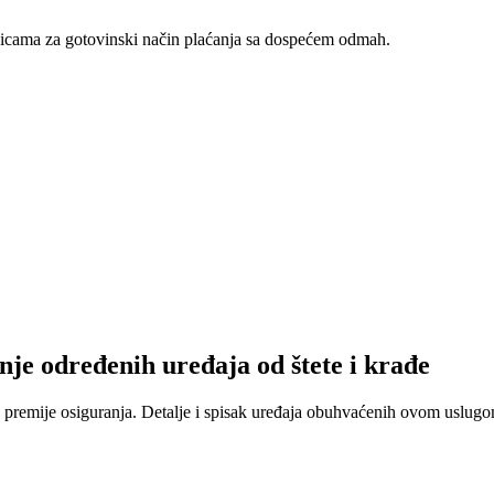
nicama za gotovinski način plaćanja sa dospećem odmah.
nje određenih uređaja od štete i krađe
 premije osiguranja. Detalje i spisak uređaja obuhvaćenih ovom uslugom