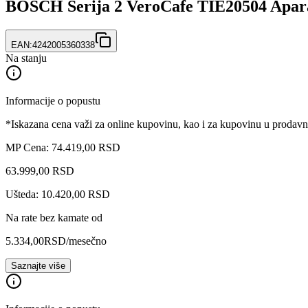
BOSCH Serija 2 VeroCafe TIE20504 Aparat
EAN:
4242005360338
Na stanju
Informacije o popustu
*Iskazana cena važi za online kupovinu, kao i za kupovinu u prodav
MP Cena: 74.419,00 RSD
63.999
,
00
RSD
Ušteda: 10.420,00 RSD
Na rate bez kamate od
5.334,00
RSD
/mesečno
Saznajte više