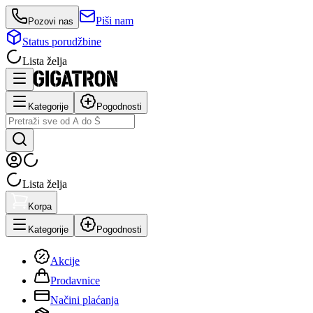
Piši nam
Pozovi nas
Status porudžbine
Lista želja
Kategorije
Pogodnosti
Lista želja
Korpa
Kategorije
Pogodnosti
Akcije
Prodavnice
Načini plaćanja