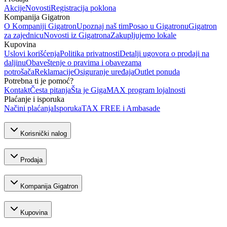
Akcije
Novosti
Registracija poklona
Kompanija Gigatron
O Kompaniji Gigatron
Upoznaj naš tim
Posao u Gigatronu
Gigatron
za zajednicu
Novosti iz Gigatrona
Zakupljujemo lokale
Kupovina
Uslovi korišćenja
Politika privatnosti
Detalji ugovora o prodaji na
daljinu
Obaveštenje o pravima i obavezama
potrošača
Reklamacije
Osiguranje uređaja
Outlet ponuda
Potrebna ti je pomoć?
Kontakt
Česta pitanja
Šta je GigaMAX program lojalnosti
Plaćanje i isporuka
Načini plaćanja
Isporuka
TAX FREE i Ambasade
Korisnički nalog
Prodaja
Kompanija Gigatron
Kupovina