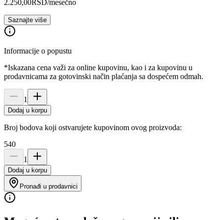
2.250,00
RSD
/mesečno
Saznajte više
Informacije o popustu
*Iskazana cena važi za online kupovinu, kao i za kupovinu u
prodavnicama za gotovinski način plaćanja sa dospećem odmah.
1
Dodaj u korpu
Broj bodova koji ostvarujete kupovinom ovog proizvoda:
540
1
Dodaj u korpu
Pronađi u prodavnici