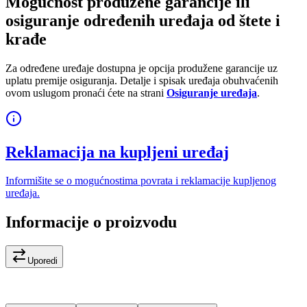
Mogućnost produžene garancije ili
osiguranje određenih uređaja od štete i
krađe
Za određene uređaje dostupna je opcija produžene garancije uz
uplatu premije osiguranja. Detalje i spisak uređaja obuhvaćenih
ovom uslugom pronaći ćete na strani
Osiguranje uređaja
.
Reklamacija na kupljeni uređaj
Informišite se o mogućnostima povrata i reklamacije kupljenog
uređaja.
Informacije o proizvodu
Uporedi