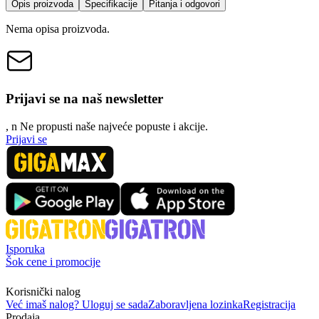
Opis proizvoda
Specifikacije
Pitanja i odgovori
Nema opisa proizvoda.
Prijavi se na naš newsletter
, n
N
e propusti naše najveće popuste i akcije.
Prijavi se
Isporuka
Šok cene i promocije
Korisnički nalog
Već imaš nalog? Uloguj se sada
Zaboravljena lozinka
Registracija
Prodaja