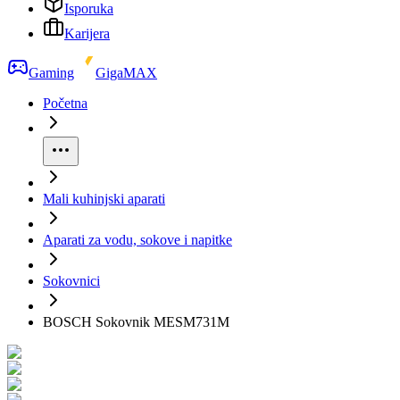
Isporuka
Karijera
Gaming
GigaMAX
Početna
Mali kuhinjski aparati
Aparati za vodu, sokove i napitke
Sokovnici
BOSCH Sokovnik MESM731M