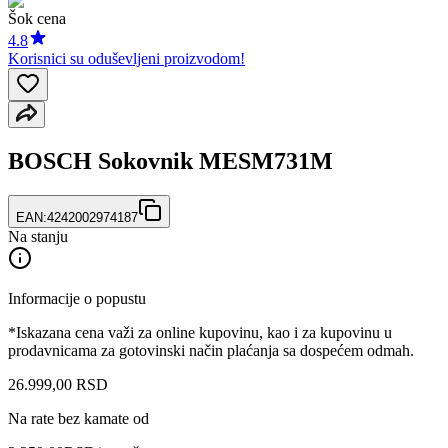
Šok cena
4.8
Korisnici su oduševljeni proizvodom!
BOSCH Sokovnik MESM731M
EAN:
4242002974187
Na stanju
Informacije o popustu
*Iskazana cena važi za online kupovinu, kao i za kupovinu u
prodavnicama za gotovinski način plaćanja sa dospećem odmah.
26.999
,
00
RSD
Na rate bez kamate od