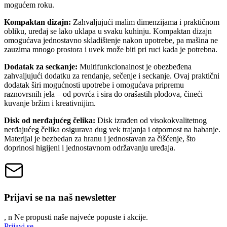
mogućem roku.
Kompaktan dizajn:
Zahvaljujući malim dimenzijama i praktičnom
obliku, uređaj se lako uklapa u svaku kuhinju. Kompaktan dizajn
omogućava jednostavno skladištenje nakon upotrebe, pa mašina ne
zauzima mnogo prostora i uvek može biti pri ruci kada je potrebna.
Dodatak za seckanje:
Multifunkcionalnost je obezbeđena
zahvaljujući dodatku za rendanje, sečenje i seckanje. Ovaj praktični
dodatak širi mogućnosti upotrebe i omogućava pripremu
raznovrsnih jela – od povrća i sira do orašastih plodova, čineći
kuvanje bržim i kreativnijim.
Disk od nerđajućeg čelika:
Disk izrađen od visokokvalitetnog
nerđajućeg čelika osigurava dug vek trajanja i otpornost na habanje.
Materijal je bezbedan za hranu i jednostavan za čišćenje, što
doprinosi higijeni i jednostavnom održavanju uređaja.
Prijavi se na naš newsletter
, n
N
e propusti naše najveće popuste i akcije.
Prijavi se