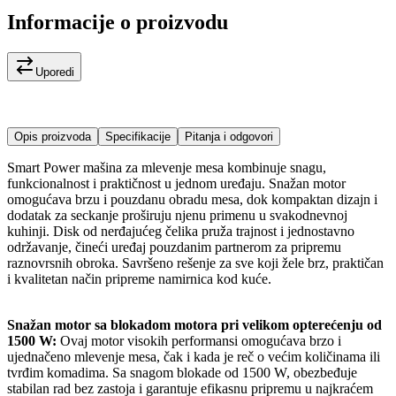
Informacije o proizvodu
Uporedi
Opis proizvoda
Specifikacije
Pitanja i odgovori
Smart Power mašina za mlevenje mesa kombinuje snagu,
funkcionalnost i praktičnost u jednom uređaju. Snažan motor
omogućava brzu i pouzdanu obradu mesa, dok kompaktan dizajn i
dodatak za seckanje proširuju njenu primenu u svakodnevnoj
kuhinji. Disk od nerđajućeg čelika pruža trajnost i jednostavno
održavanje, čineći uređaj pouzdanim partnerom za pripremu
raznovrsnih obroka. Savršeno rešenje za sve koji žele brz, praktičan
i kvalitetan način pripreme namirnica kod kuće.
Snažan motor sa blokadom motora pri velikom opterećenju od
1500 W:
Ovaj motor visokih performansi omogućava brzo i
ujednačeno mlevenje mesa, čak i kada je reč o većim količinama ili
tvrđim komadima. Sa snagom blokade od 1500 W, obezbeđuje
stabilan rad bez zastoja i garantuje efikasnu pripremu u najkraćem