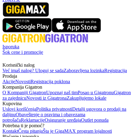
Isporuka
Šok cene i promocije
Korisnički nalog
Već imaš nalog? Uloguj se sada
Zaboravljena lozinka
Registracija
Prodaja
Akcije
Novosti
Registracija poklona
Kompanija Gigatron
O Kompaniji Gigatron
Upoznaj naš tim
Posao u Gigatronu
Gigatron
za zajednicu
Novosti iz Gigatrona
Zakupljujemo lokale
Kupovina
Uslovi korišćenja
Politika privatnosti
Detalji ugovora o prodaji na
daljinu
Obaveštenje o pravima i obavezama
potrošača
Reklamacije
Osiguranje uređaja
Outlet ponuda
Potrebna ti je pomoć?
Kontakt
Česta pitanja
Šta je GigaMAX program lojalnosti
Plaćanje i isporuka