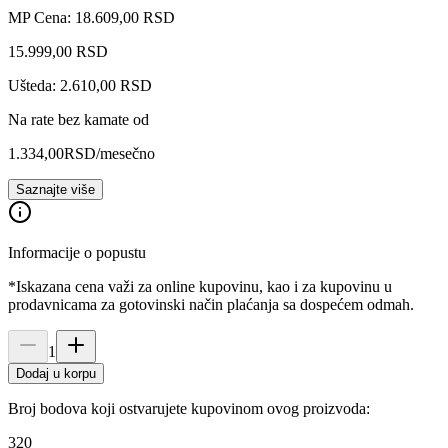
MP Cena: 18.609,00 RSD
15.999
,
00
RSD
Ušteda: 2.610,00 RSD
Na rate bez kamate od
1.334,00
RSD
/mesečno
Saznajte više
Informacije o popustu
*Iskazana cena važi za online kupovinu, kao i za kupovinu u
prodavnicama za gotovinski način plaćanja sa dospećem odmah.
1
Dodaj u korpu
Broj bodova koji ostvarujete kupovinom ovog proizvoda:
320