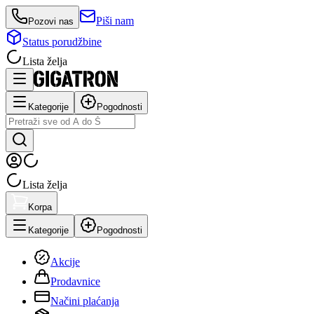
Piši nam
Pozovi nas
Status porudžbine
Lista želja
Kategorije
Pogodnosti
Lista želja
Korpa
Kategorije
Pogodnosti
Akcije
Prodavnice
Načini plaćanja