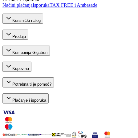
Načini plaćanja
Isporuka
TAX FREE i Ambasade
Korisnički nalog
Prodaja
Kompanija Gigatron
Kupovina
Potrebna ti je pomoć?
Plaćanje i isporuka