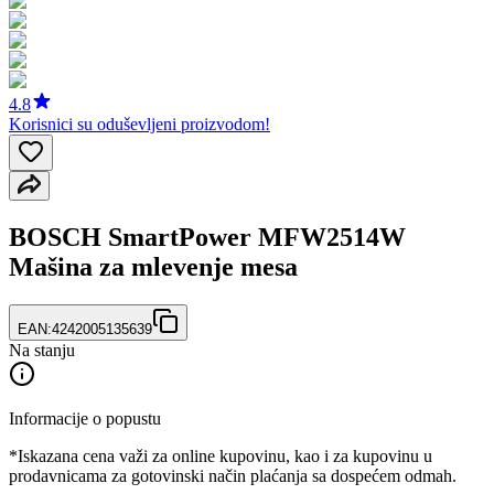
4.8
Korisnici su oduševljeni proizvodom!
BOSCH SmartPower MFW2514W
Mašina za mlevenje mesa
EAN:
4242005135639
Na stanju
Informacije o popustu
*Iskazana cena važi za online kupovinu, kao i za kupovinu u
prodavnicama za gotovinski način plaćanja sa dospećem odmah.