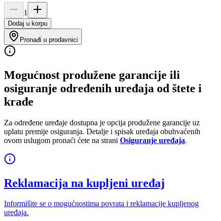
1
Dodaj u korpu
Pronađi u prodavnici
Mogućnost produžene garancije ili
osiguranje određenih uređaja od štete i
krađe
Za određene uređaje dostupna je opcija produžene garancije uz
uplatu premije osiguranja. Detalje i spisak uređaja obuhvaćenih
ovom uslugom pronaći ćete na strani
Osiguranje uređaja
.
Reklamacija na kupljeni uređaj
Informišite se o mogućnostima povrata i reklamacije kupljenog
uređaja.