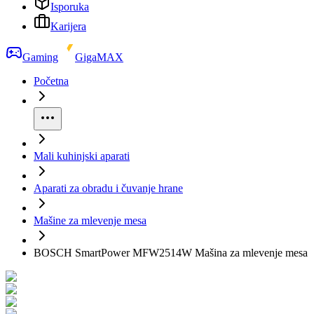
Isporuka
Karijera
Gaming
GigaMAX
Početna
Mali kuhinjski aparati
Aparati za obradu i čuvanje hrane
Mašine za mlevenje mesa
BOSCH SmartPower MFW2514W Mašina za mlevenje mesa