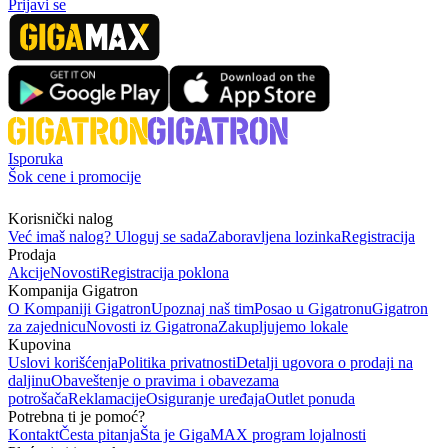
Prijavi se
Isporuka
Šok cene i promocije
Korisnički nalog
Već imaš nalog? Uloguj se sada
Zaboravljena lozinka
Registracija
Prodaja
Akcije
Novosti
Registracija poklona
Kompanija Gigatron
O Kompaniji Gigatron
Upoznaj naš tim
Posao u Gigatronu
Gigatron
za zajednicu
Novosti iz Gigatrona
Zakupljujemo lokale
Kupovina
Uslovi korišćenja
Politika privatnosti
Detalji ugovora o prodaji na
daljinu
Obaveštenje o pravima i obavezama
potrošača
Reklamacije
Osiguranje uređaja
Outlet ponuda
Potrebna ti je pomoć?
Kontakt
Česta pitanja
Šta je GigaMAX program lojalnosti