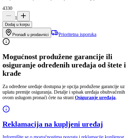
4330
1
Dodaj u korpu
Prioritetna isporuka
Pronađi u prodavnici
Mogućnost produžene garancije ili
osiguranje određenih uređaja od štete i
krađe
Za određene uređaje dostupna je opcija produžene garancije uz
uplatu premije osiguranja. Detalje i spisak uređaja obuhvaćenih
ovom uslugom pronaći ćete na strani
Osiguranje uređaja
.
Reklamacija na kupljeni uređaj
Informišite se o mogućnostima povrata i reklamacije kupljenog