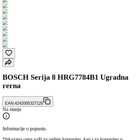
BOSCH Serija 8 HRG7784B1 Ugradna
rerna
EAN:
4242005327126
Na stanju
Informacije o popustu
*Iskazana cena važi za online kupovinu, kao i za kupovinu u