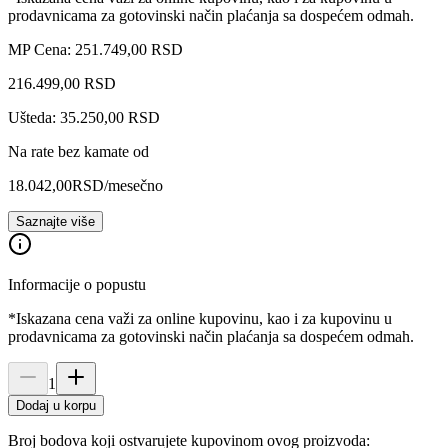
prodavnicama za gotovinski način plaćanja sa dospećem odmah.
MP Cena: 251.749,00 RSD
216.499
,
00
RSD
Ušteda: 35.250,00 RSD
Na rate bez kamate od
18.042,00
RSD
/mesečno
Saznajte više
Informacije o popustu
*Iskazana cena važi za online kupovinu, kao i za kupovinu u
prodavnicama za gotovinski način plaćanja sa dospećem odmah.
1
Dodaj u korpu
Broj bodova koji ostvarujete kupovinom ovog proizvoda: