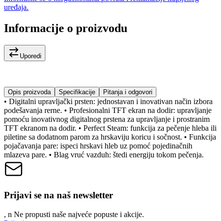
uređaja.
Informacije o proizvodu
Uporedi
Opis proizvoda
Specifikacije
Pitanja i odgovori
• Digitalni upravljački prsten: jednostavan i inovativan način izbora
podešavanja rerne. • Profesionalni TFT ekran na dodir: upravljanje
pomoću inovativnog digitalnog prstena za upravljanje i prostranim
TFT ekranom na dodir. • Perfect Steam: funkcija za pečenje hleba ili
piletine sa dodatnom parom za hrskaviju koricu i sočnost. • Funkcija
pojačavanja pare: ispeci hrskavi hleb uz pomoć pojedinačnih
mlazeva pare. • Blag vruć vazduh: štedi energiju tokom pečenja.
Prijavi se na naš newsletter
, n
N
e propusti naše najveće popuste i akcije.