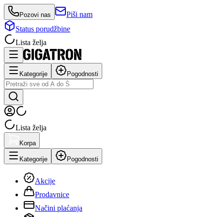
Piši nam
Pozovi nas
Status porudžbine
Lista želja
Kategorije
Pogodnosti
Lista želja
Korpa
Kategorije
Pogodnosti
Akcije
Prodavnice
Načini plaćanja