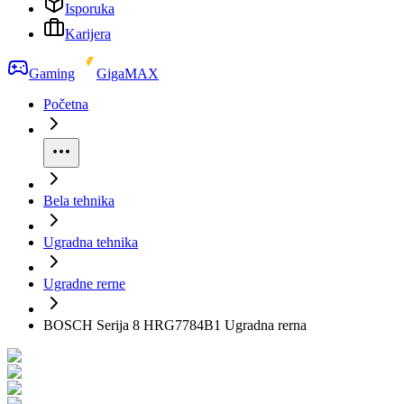
Isporuka
Karijera
Gaming
GigaMAX
Početna
Bela tehnika
Ugradna tehnika
Ugradne rerne
BOSCH Serija 8 HRG7784B1 Ugradna rerna