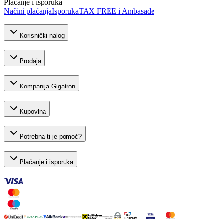
Plaćanje i isporuka
Načini plaćanja
Isporuka
TAX FREE i Ambasade
Korisnički nalog
Prodaja
Kompanija Gigatron
Kupovina
Potrebna ti je pomoć?
Plaćanje i isporuka