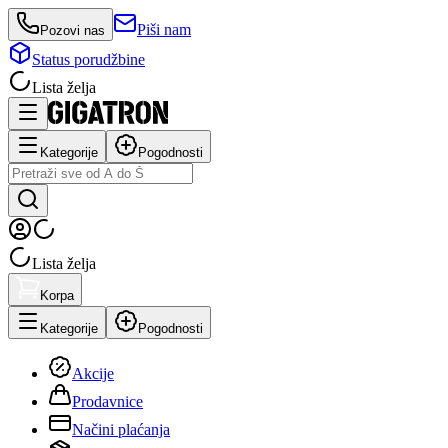
Piši nam
Pozovi nas
Status porudžbine
Lista želja
Kategorije
Pogodnosti
Lista želja
Korpa
Kategorije
Pogodnosti
Akcije
Prodavnice
Načini plaćanja