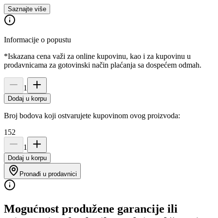
Saznajte više
Informacije o popustu
*Iskazana cena važi za online kupovinu, kao i za kupovinu u
prodavnicama za gotovinski način plaćanja sa dospećem odmah.
1
Dodaj u korpu
Broj bodova koji ostvarujete kupovinom ovog proizvoda:
152
1
Dodaj u korpu
Pronađi u prodavnici
Mogućnost produžene garancije ili