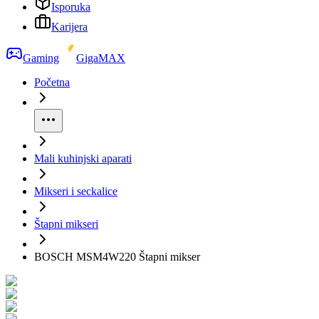
Isporuka
Karijera
Gaming
GigaMAX
Početna
Mali kuhinjski aparati
Mikseri i seckalice
Štapni mikseri
BOSCH MSM4W220 Štapni mikser