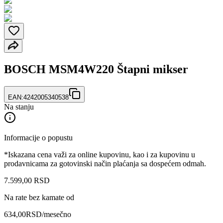
BOSCH MSM4W220 Štapni mikser
EAN:
4242005340538
Na stanju
Informacije o popustu
*Iskazana cena važi za online kupovinu, kao i za kupovinu u
prodavnicama za gotovinski način plaćanja sa dospećem odmah.
7.599
,
00
RSD
Na rate bez kamate od
634,00
RSD
/mesečno