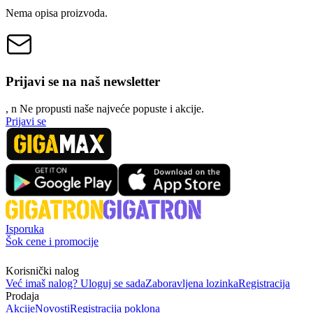
Nema opisa proizvoda.
Prijavi se na naš newsletter
, n
N
e propusti naše najveće popuste i akcije.
Prijavi se
Isporuka
Šok cene i promocije
Korisnički nalog
Već imaš nalog? Uloguj se sada
Zaboravljena lozinka
Registracija
Prodaja
Akcije
Novosti
Registracija poklona