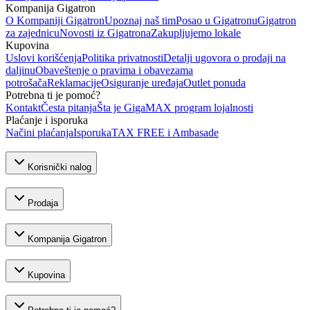
Kompanija Gigatron
O Kompaniji Gigatron
Upoznaj naš tim
Posao u Gigatronu
Gigatron
za zajednicu
Novosti iz Gigatrona
Zakupljujemo lokale
Kupovina
Uslovi korišćenja
Politika privatnosti
Detalji ugovora o prodaji na
daljinu
Obaveštenje o pravima i obavezama
potrošača
Reklamacije
Osiguranje uređaja
Outlet ponuda
Potrebna ti je pomoć?
Kontakt
Česta pitanja
Šta je GigaMAX program lojalnosti
Plaćanje i isporuka
Načini plaćanja
Isporuka
TAX FREE i Ambasade
Korisnički nalog
Prodaja
Kompanija Gigatron
Kupovina