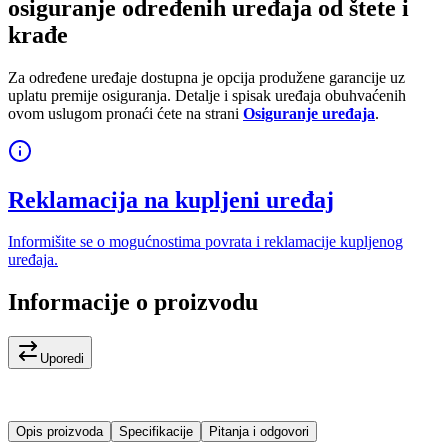
osiguranje određenih uređaja od štete i
krađe
Za određene uređaje dostupna je opcija produžene garancije uz
uplatu premije osiguranja. Detalje i spisak uređaja obuhvaćenih
ovom uslugom pronaći ćete na strani
Osiguranje uređaja
.
Reklamacija na kupljeni uređaj
Informišite se o mogućnostima povrata i reklamacije kupljenog
uređaja.
Informacije o proizvodu
Uporedi
Opis proizvoda
Specifikacije
Pitanja i odgovori