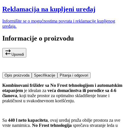
Reklamacija na kupljeni uređaj
Informišite se o mogućnostima povrata i reklamacije kupljenog
uređaja.
Informacije o proizvodu
Uporedi
Opis proizvoda
Specifikacije
Pitanja i odgovori
Kombinovani frižider sa No Frost tehnologijom i automatskim
otapanjem
je idealan za
veća domaćinstva ili porodice sa 4-6
članova
, koji traže prostor za optimalno skladištenje hrane i
praktičnost u svakodnevnom korišćenju.
Sa
440 l neto kapaciteta
, ovaj uređaj pruža obilje prostora za sve
vrste namirnica.
No Frost tehnologija
sprečava stvaranje leda u