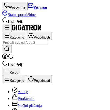
Piši nam
Pozovi nas
Status porudžbine
Lista želja
Kategorije
Pogodnosti
Lista želja
Korpa
Kategorije
Pogodnosti
Akcije
Prodavnice
Načini plaćanja