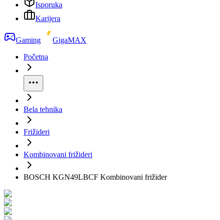
Isporuka
Karijera
Gaming
GigaMAX
Početna
Bela tehnika
Frižideri
Kombinovani frižideri
BOSCH KGN49LBCF Kombinovani frižider