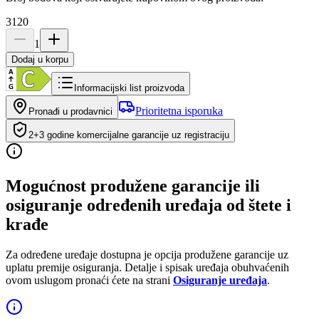
3120
1
Dodaj u korpu
Informacijski list proizvoda
Prioritetna isporuka
Pronađi u prodavnici
2+3 godine komercijalne garancije uz registraciju
Mogućnost produžene garancije ili
osiguranje određenih uređaja od štete i
krađe
Za određene uređaje dostupna je opcija produžene garancije uz
uplatu premije osiguranja. Detalje i spisak uređaja obuhvaćenih
ovom uslugom pronaći ćete na strani
Osiguranje uređaja
.