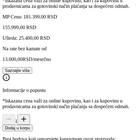
*Iskazana cena važi za online kupovinu, kao i za kupovinu u
prodavnicama za gotovinski način plaćanja sa dospećem odmah.
MP Cena: 181.399,00 RSD
155.999
,
00
RSD
Ušteda: 25.400,00 RSD
Na rate bez kamate od
13.000,00
RSD
/mesečno
Saznajte više
Informacije o popustu
*Iskazana cena važi za online kupovinu, kao i za kupovinu u
prodavnicama za gotovinski način plaćanja sa dospećem odmah.
1
Dodaj u korpu
Broj bodova koji ostvarujete kupovinom ovog proizvoda: