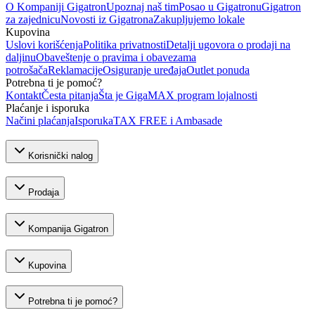
O Kompaniji Gigatron
Upoznaj naš tim
Posao u Gigatronu
Gigatron
za zajednicu
Novosti iz Gigatrona
Zakupljujemo lokale
Kupovina
Uslovi korišćenja
Politika privatnosti
Detalji ugovora o prodaji na
daljinu
Obaveštenje o pravima i obavezama
potrošača
Reklamacije
Osiguranje uređaja
Outlet ponuda
Potrebna ti je pomoć?
Kontakt
Česta pitanja
Šta je GigaMAX program lojalnosti
Plaćanje i isporuka
Načini plaćanja
Isporuka
TAX FREE i Ambasade
Korisnički nalog
Prodaja
Kompanija Gigatron
Kupovina
Potrebna ti je pomoć?