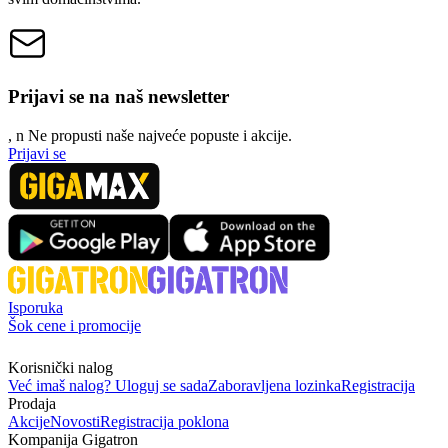
Prijavi se na naš newsletter
, n
N
e propusti naše najveće popuste i akcije.
Prijavi se
Isporuka
Šok cene i promocije
Korisnički nalog
Već imaš nalog? Uloguj se sada
Zaboravljena lozinka
Registracija
Prodaja
Akcije
Novosti
Registracija poklona
Kompanija Gigatron