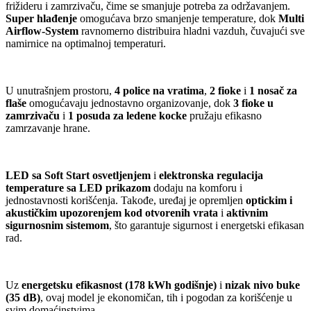
frižideru i zamrzivaču, čime se smanjuje potreba za održavanjem.
Super hlađenje
omogućava brzo smanjenje temperature, dok
Multi
Airflow-System
ravnomerno distribuira hladni vazduh, čuvajući sve
namirnice na optimalnoj temperaturi.
U unutrašnjem prostoru,
4 police na vratima
,
2 fioke
i
1 nosač za
flaše
omogućavaju jednostavno organizovanje, dok
3 fioke u
zamrzivaču
i
1 posuda za ledene kocke
pružaju efikasno
zamrzavanje hrane.
LED sa Soft Start osvetljenjem
i
elektronska regulacija
temperature sa LED prikazom
dodaju na komforu i
jednostavnosti korišćenja. Takođe, uređaj je opremljen
optickim i
akustičkim upozorenjem kod otvorenih vrata
i
aktivnim
sigurnosnim sistemom
, što garantuje sigurnost i energetski efikasan
rad.
Uz
energetsku efikasnost (178 kWh godišnje)
i
nizak nivo buke
(35 dB)
, ovaj model je ekonomičan, tih i pogodan za korišćenje u
svim domaćinstvima.