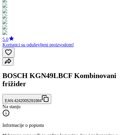
5.0
Korisnici su oduševljeni proizvodom!
BOSCH KGN49LBCF Kombinovani
frižider
EAN:
4242005291984
Na stanju
Informacije o popustu