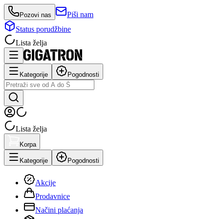
Piši nam
Pozovi nas
Status porudžbine
Lista želja
Kategorije
Pogodnosti
Lista želja
Korpa
Kategorije
Pogodnosti
Akcije
Prodavnice
Načini plaćanja