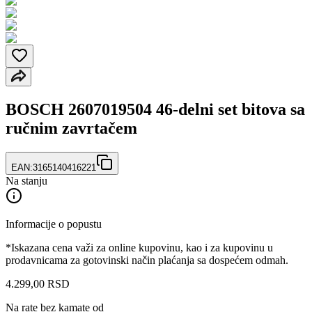
BOSCH 2607019504 46-delni set bitova sa
ručnim zavrtačem
EAN:
3165140416221
Na stanju
Informacije o popustu
*Iskazana cena važi za online kupovinu, kao i za kupovinu u
prodavnicama za gotovinski način plaćanja sa dospećem odmah.
4.299
,
00
RSD
Na rate bez kamate od