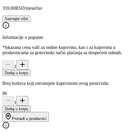
359,00
RSD
/mesečno
Saznajte više
Informacije o popustu
*Iskazana cena važi za online kupovinu, kao i za kupovinu u
prodavnicama za gotovinski način plaćanja sa dospećem odmah.
1
Dodaj u korpu
Broj bodova koji ostvarujete kupovinom ovog proizvoda:
86
1
Dodaj u korpu
Pronađi u prodavnici