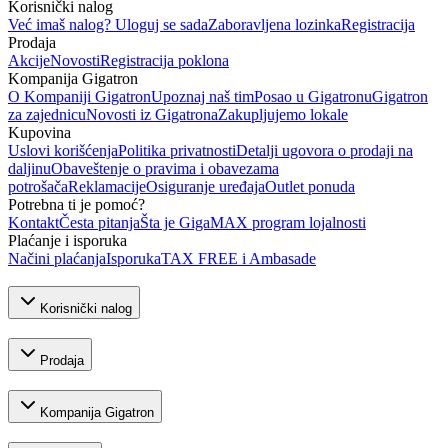
Korisnički nalog
Već imaš nalog? Uloguj se sada
Zaboravljena lozinka
Registracija
Prodaja
Akcije
Novosti
Registracija poklona
Kompanija Gigatron
O Kompaniji Gigatron
Upoznaj naš tim
Posao u Gigatronu
Gigatron
za zajednicu
Novosti iz Gigatrona
Zakupljujemo lokale
Kupovina
Uslovi korišćenja
Politika privatnosti
Detalji ugovora o prodaji na
daljinu
Obaveštenje o pravima i obavezama
potrošača
Reklamacije
Osiguranje uređaja
Outlet ponuda
Potrebna ti je pomoć?
Kontakt
Česta pitanja
Šta je GigaMAX program lojalnosti
Plaćanje i isporuka
Načini plaćanja
Isporuka
TAX FREE i Ambasade
Korisnički nalog
Prodaja
Kompanija Gigatron