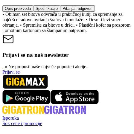
Opis proizvoda
Specifikacije
Pitanja i odgovori
• Obiman set bitova odvrtača u praktičnoj kutiji za spremanje za
najčešće radove uvrtanja šrafova i montaže. • Desni i levi smer
obrtanja. • Spremište za bitove u dršci. • Plastični kofer sa prozorom
i omotnim kartonom sa štampanim natpisom.
Prijavi se na naš newsletter
, n
N
e propusti naše najveće popuste i akcije.
Prijavi se
Isporuka
Šok cene i promocije