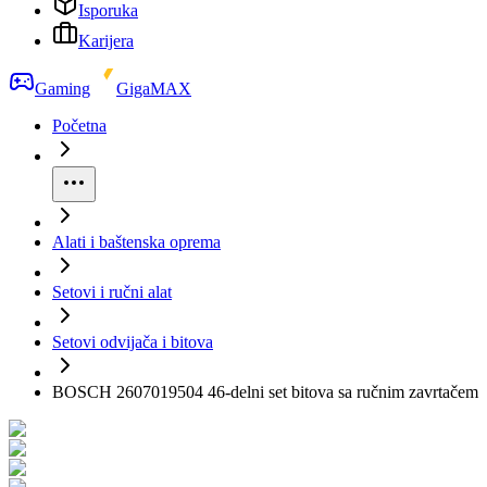
Isporuka
Karijera
Gaming
GigaMAX
Početna
Alati i baštenska oprema
Setovi i ručni alat
Setovi odvijača i bitova
BOSCH 2607019504 46-delni set bitova sa ručnim zavrtačem