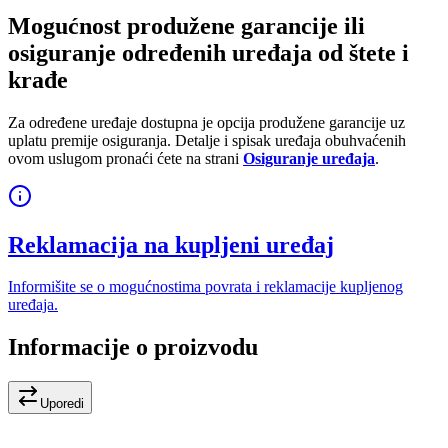
Mogućnost produžene garancije ili
osiguranje određenih uređaja od štete i
krađe
Za određene uređaje dostupna je opcija produžene garancije uz
uplatu premije osiguranja. Detalje i spisak uređaja obuhvaćenih
ovom uslugom pronaći ćete na strani
Osiguranje uređaja
.
Reklamacija na kupljeni uređaj
Informišite se o mogućnostima povrata i reklamacije kupljenog
uređaja.
Informacije o proizvodu
Uporedi