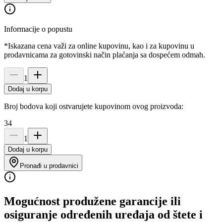
Informacije o popustu
*Iskazana cena važi za online kupovinu, kao i za kupovinu u
prodavnicama za gotovinski način plaćanja sa dospećem odmah.
1
Dodaj u korpu
Broj bodova koji ostvarujete kupovinom ovog proizvoda:
34
1
Dodaj u korpu
Pronađi u prodavnici
Mogućnost produžene garancije ili
osiguranje određenih uređaja od štete i