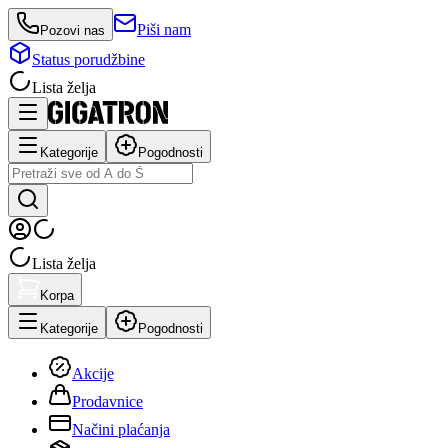
Piši nam
Pozovi nas
Status porudžbine
Lista želja
Kategorije
Pogodnosti
Lista želja
Korpa
Kategorije
Pogodnosti
Akcije
Prodavnice
Načini plaćanja