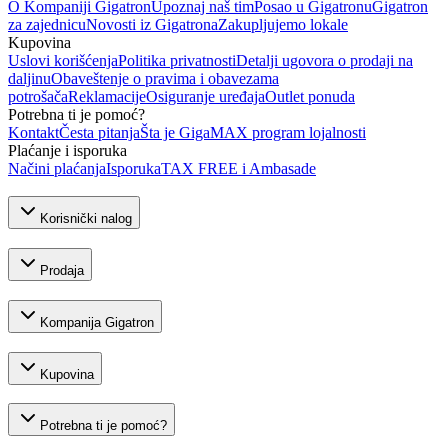
O Kompaniji Gigatron
Upoznaj naš tim
Posao u Gigatronu
Gigatron
za zajednicu
Novosti iz Gigatrona
Zakupljujemo lokale
Kupovina
Uslovi korišćenja
Politika privatnosti
Detalji ugovora o prodaji na
daljinu
Obaveštenje o pravima i obavezama
potrošača
Reklamacije
Osiguranje uređaja
Outlet ponuda
Potrebna ti je pomoć?
Kontakt
Česta pitanja
Šta je GigaMAX program lojalnosti
Plaćanje i isporuka
Načini plaćanja
Isporuka
TAX FREE i Ambasade
Korisnički nalog
Prodaja
Kompanija Gigatron
Kupovina
Potrebna ti je pomoć?