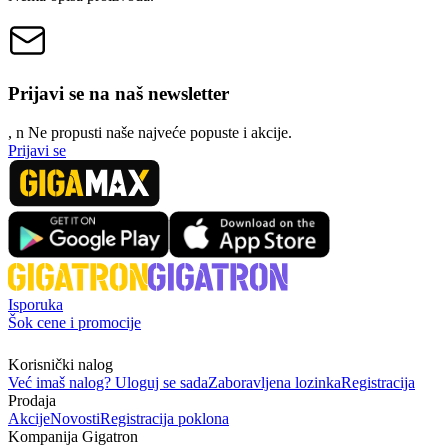
Prijavi se na naš newsletter
, n
N
e propusti naše najveće popuste i akcije.
Prijavi se
Isporuka
Šok cene i promocije
Korisnički nalog
Već imaš nalog? Uloguj se sada
Zaboravljena lozinka
Registracija
Prodaja
Akcije
Novosti
Registracija poklona
Kompanija Gigatron