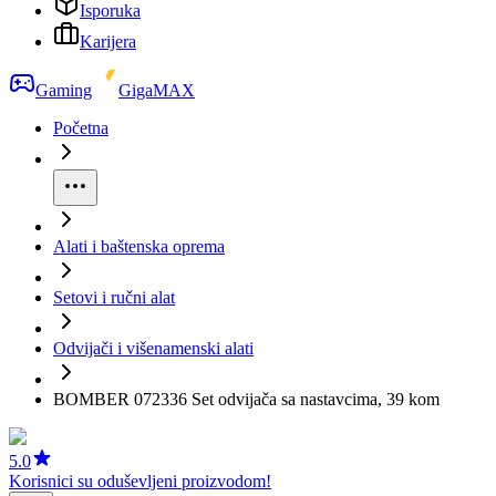
Isporuka
Karijera
Gaming
GigaMAX
Početna
Alati i baštenska oprema
Setovi i ručni alat
Odvijači i višenamenski alati
BOMBER 072336 Set odvijača sa nastavcima, 39 kom
5.0
Korisnici su oduševljeni proizvodom!