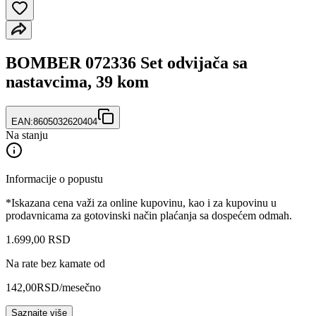
BOMBER 072336 Set odvijača sa
nastavcima, 39 kom
EAN:
8605032620404
Na stanju
Informacije o popustu
*Iskazana cena važi za online kupovinu, kao i za kupovinu u
prodavnicama za gotovinski način plaćanja sa dospećem odmah.
1.699
,
00
RSD
Na rate bez kamate od
142,00
RSD
/mesečno
Saznajte više