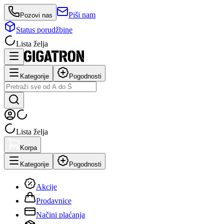
Piši nam
Pozovi nas
Status porudžbine
Lista želja
Kategorije
Pogodnosti
Lista želja
Korpa
Kategorije
Pogodnosti
Akcije
Prodavnice
Načini plaćanja