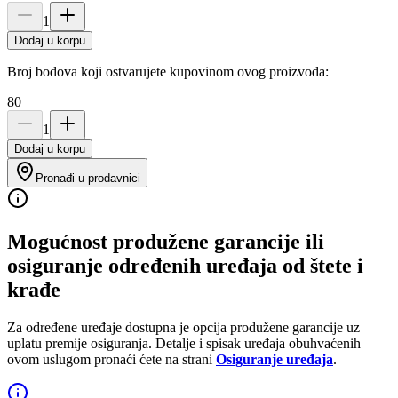
1
Dodaj u korpu
Broj bodova koji ostvarujete kupovinom ovog proizvoda:
80
1
Dodaj u korpu
Pronađi u prodavnici
Mogućnost produžene garancije ili
osiguranje određenih uređaja od štete i
krađe
Za određene uređaje dostupna je opcija produžene garancije uz
uplatu premije osiguranja. Detalje i spisak uređaja obuhvaćenih
ovom uslugom pronaći ćete na strani
Osiguranje uređaja
.