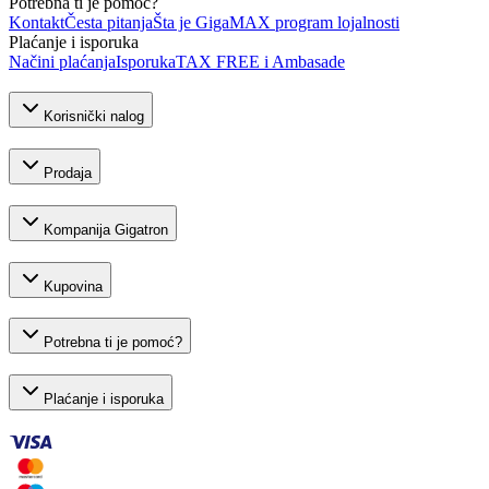
Potrebna ti je pomoć?
Kontakt
Česta pitanja
Šta je GigaMAX program lojalnosti
Plaćanje i isporuka
Načini plaćanja
Isporuka
TAX FREE i Ambasade
Korisnički nalog
Prodaja
Kompanija Gigatron
Kupovina
Potrebna ti je pomoć?
Plaćanje i isporuka