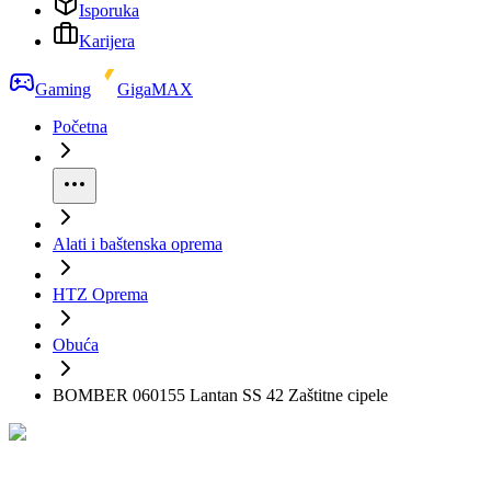
Isporuka
Karijera
Gaming
GigaMAX
Početna
Alati i baštenska oprema
HTZ Oprema
Obuća
BOMBER 060155 Lantan SS 42 Zaštitne cipele