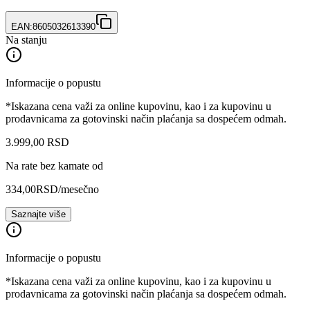
EAN:
8605032613390
Na stanju
Informacije o popustu
*Iskazana cena važi za online kupovinu, kao i za kupovinu u
prodavnicama za gotovinski način plaćanja sa dospećem odmah.
3.999
,
00
RSD
Na rate bez kamate od
334,00
RSD
/mesečno
Saznajte više
Informacije o popustu
*Iskazana cena važi za online kupovinu, kao i za kupovinu u
prodavnicama za gotovinski način plaćanja sa dospećem odmah.