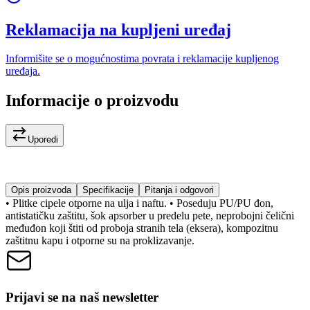
Reklamacija na kupljeni uređaj
Informišite se o mogućnostima povrata i reklamacije kupljenog
uređaja.
Informacije o proizvodu
Uporedi
Opis proizvoda
Specifikacije
Pitanja i odgovori
• Plitke cipele otporne na ulja i naftu. • Poseduju PU/PU đon,
antistatičku zaštitu, šok apsorber u predelu pete, neprobojni čelični
međuđon koji štiti od proboja stranih tela (eksera), kompozitnu
zaštitnu kapu i otporne su na proklizavanje.
Prijavi se na naš newsletter