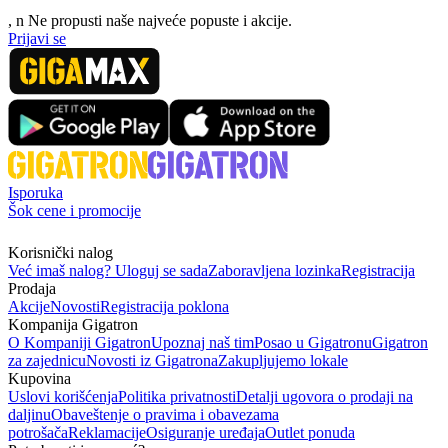
, n
N
e propusti naše najveće popuste i akcije.
Prijavi se
Isporuka
Šok cene i promocije
Korisnički nalog
Već imaš nalog? Uloguj se sada
Zaboravljena lozinka
Registracija
Prodaja
Akcije
Novosti
Registracija poklona
Kompanija Gigatron
O Kompaniji Gigatron
Upoznaj naš tim
Posao u Gigatronu
Gigatron
za zajednicu
Novosti iz Gigatrona
Zakupljujemo lokale
Kupovina
Uslovi korišćenja
Politika privatnosti
Detalji ugovora o prodaji na
daljinu
Obaveštenje o pravima i obavezama
potrošača
Reklamacije
Osiguranje uređaja
Outlet ponuda