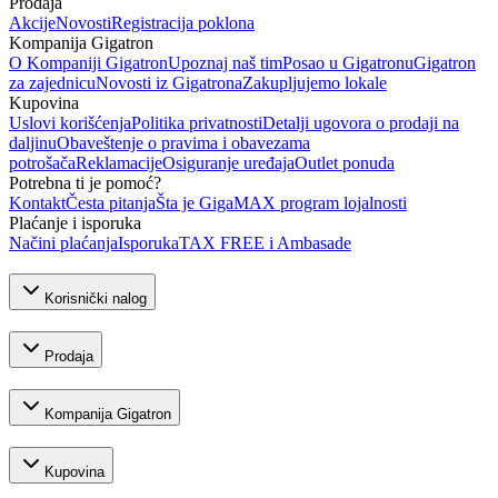
Prodaja
Akcije
Novosti
Registracija poklona
Kompanija Gigatron
O Kompaniji Gigatron
Upoznaj naš tim
Posao u Gigatronu
Gigatron
za zajednicu
Novosti iz Gigatrona
Zakupljujemo lokale
Kupovina
Uslovi korišćenja
Politika privatnosti
Detalji ugovora o prodaji na
daljinu
Obaveštenje o pravima i obavezama
potrošača
Reklamacije
Osiguranje uređaja
Outlet ponuda
Potrebna ti je pomoć?
Kontakt
Česta pitanja
Šta je GigaMAX program lojalnosti
Plaćanje i isporuka
Načini plaćanja
Isporuka
TAX FREE i Ambasade
Korisnički nalog
Prodaja
Kompanija Gigatron
Kupovina