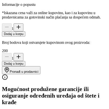
Informacije o popustu
*Iskazana cena važi za online kupovinu, kao i za kupovinu u
prodavnicama za gotovinski način plaćanja sa dospećem odmah.
1
Dodaj u korpu
Broj bodova koji ostvarujete kupovinom ovog proizvoda:
200
1
Dodaj u korpu
Pronađi u prodavnici
Mogućnost produžene garancije ili
osiguranje određenih uređaja od štete i
krađe