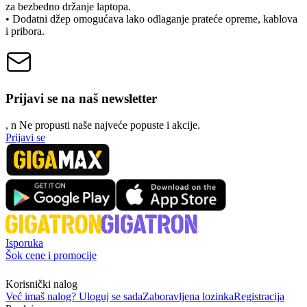
za bezbedno držanje laptopa.
• Dodatni džep omogućava lako odlaganje prateće opreme, kablova
i pribora.
Prijavi se na naš newsletter
, n
N
e propusti naše najveće popuste i akcije.
Prijavi se
Isporuka
Šok cene i promocije
Korisnički nalog
Već imaš nalog? Uloguj se sada
Zaboravljena lozinka
Registracija