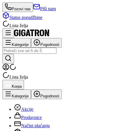
Piši nam
Pozovi nas
Status porudžbine
Lista želja
Kategorije
Pogodnosti
Lista želja
Korpa
Kategorije
Pogodnosti
Akcije
Prodavnice
Načini plaćanja