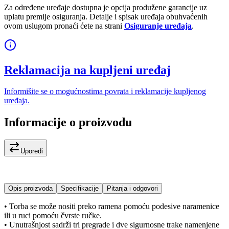
Za određene uređaje dostupna je opcija produžene garancije uz
uplatu premije osiguranja. Detalje i spisak uređaja obuhvaćenih
ovom uslugom pronaći ćete na strani
Osiguranje uređaja
.
Reklamacija na kupljeni uređaj
Informišite se o mogućnostima povrata i reklamacije kupljenog
uređaja.
Informacije o proizvodu
Uporedi
Opis proizvoda
Specifikacije
Pitanja i odgovori
• Torba se može nositi preko ramena pomoću podesive naramenice
ili u ruci pomoću čvrste ručke.
• Unutrašnjost sadrži tri pregrade i dve sigurnosne trake namenjene