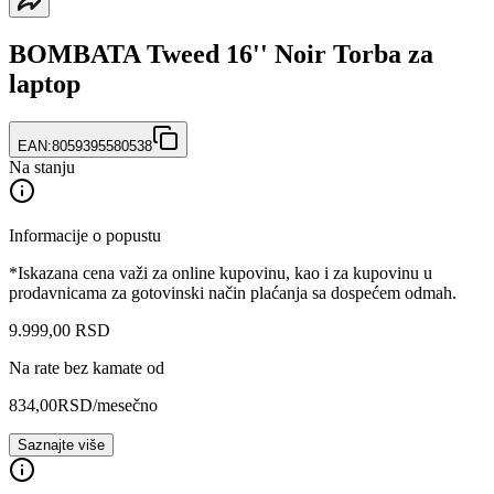
BOMBATA Tweed 16'' Noir Torba za
laptop
EAN:
8059395580538
Na stanju
Informacije o popustu
*Iskazana cena važi za online kupovinu, kao i za kupovinu u
prodavnicama za gotovinski način plaćanja sa dospećem odmah.
9.999
,
00
RSD
Na rate bez kamate od
834,00
RSD
/mesečno
Saznajte više